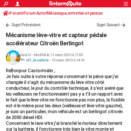
ACTUALITÉS
Forum
Forum Auto
Mécanique, entretien et pannes
Connexion
S'inscrire
Rechercher
Société
Education
Villes
Politique
Faits Divers
Monde
+
SPORT
Sujet Précédent
Sujet Suivant
Football
Cyclisme
Forum
Coupe du monde 2026
Tennis
Rugby
CULTURE
Mécanisme lève-vitre et capteur pédale
TNT
Cinéma
Musique
Programme TV
Streaming
Sorties cinéma
+
accélérateur Citroën Berlingot
FINANCE
Impôts
Immobilier
Banque
Crédit
Retraite
Epargne
Risques naturels par ville
Assurance
AUTO
lena13
-
Modifié le 11 mars 2013 à 17:03
stf_la sudiste
-
15 mars 2013 à 14:16
Réserver un essai
Berlines
Forum auto
Essais
Citadines
SUV
+
HIGH-TECH
ReBonjour Castormalin ,
Je fais suite à votre réponse concernant la pièce que j'ai
Meilleur smartphone
Ordinateurs
Guide high-tech
Mobiles
Internet
Jeux vidéo
+
BRICOLAGE
changée il s'agit du mécanisme du lève vitre côté
conducteur, le jour du contrôle technique, il s'est avéré que
Aménagement intérieur
Cuisine
Jardinage
+
Forum
Extérieur
Salle de bains
Rangement
WEEK-END
les veilleuses ne fonctionnaient pas y a t'il un rapport avec
le fait que le lève vitre ne fonctionne pas non plus, le fusible
Escapades
Expositions
Week-end nature
Guides de France
Patrimoine
Musées
+
LIFESTYLE
est-il le même pour les deux (veilleuse et lève vitre gauche),
je suis un particulier, mon véhicule est un berlingot citroën
Bien-être
Mode
+
Art de vivre
Loisirs
Modes de vie
SANTE
de 2000 diésel HDI.
Concernant le lave vitre j'ai branché le moteur directement
Guide de la santé
Médicaments
+
Alimentation
Maladies
Sommeil
VOYAGE
sur la batterie, il fonctionne trés bien la vitre monte et