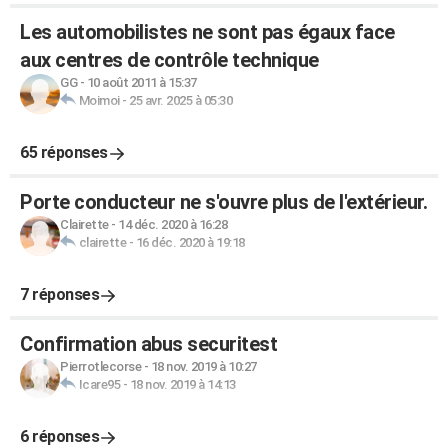
Les automobilistes ne sont pas égaux face
aux centres de contrôle technique
GG
-
10 août 2011 à 15:37
Moimoi
-
25 avr. 2025 à 05:30
65 réponses
Porte conducteur ne s'ouvre plus de l'extérieur.
Clairette
-
14 déc. 2020 à 16:28
clairette
-
16 déc. 2020 à 19:18
7 réponses
Confirmation abus securitest
Pierrotlecorse
-
18 nov. 2019 à 10:27
Icare95
-
18 nov. 2019 à 14:13
6 réponses