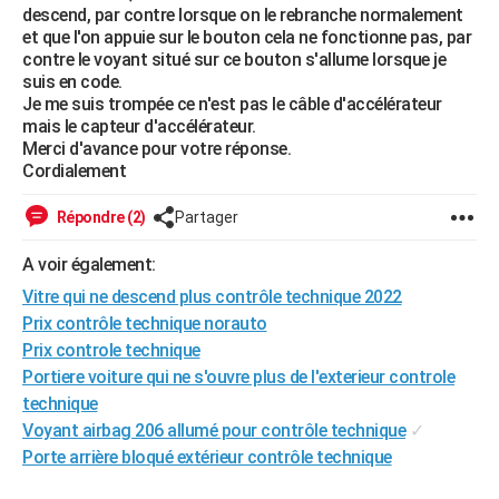
descend, par contre lorsque on le rebranche normalement
City break
Voyage de noces
Climat
Destinations
Voyage nature
Forum
+
PHOTO
et que l'on appuie sur le bouton cela ne fonctionne pas, par
contre le voyant situé sur ce bouton s'allume lorsque je
GUIDES D'ACHAT
suis en code.
Je me suis trompée ce n'est pas le câble d'accélérateur
BONS PLANS
mais le capteur d'accélérateur.
Merci d'avance pour votre réponse.
CARTE DE VOEUX
Cordialement
Carte Bonne année
Carte Pâques
Carte de Noël
Carte Saint-Valentin
Carte d'anniversaire
DICTIONNAIRE
Répondre (2)
Partager
Biographies
Expressions
Dictionnaire
Citations
Proverbes
PROGRAMME TV
A voir également:
Vitre qui ne descend plus contrôle technique 2022
COPAINS D'AVANT
Prix contrôle technique norauto
Se connecter
Collèges
Universités
Service militaire
S'inscrire
Lycées
Primaires
Entreprises
Avis de recherche
AVIS DE DÉCÈS
Prix controle technique
Portiere voiture qui ne s'ouvre plus de l'exterieur controle
FORUM
technique
Lifestyle
Sport
Television
Cinema
Bricolage
Culture
Auto
Voyage
Voyant airbag 206 allumé pour contrôle technique
✓
Porte arrière bloqué extérieur contrôle technique