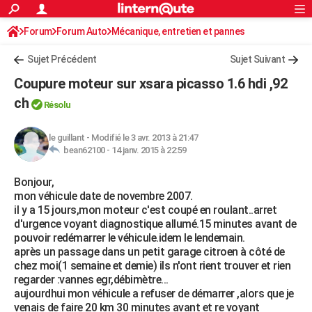
ACTUALITÉS
Forum
Forum Auto
Mécanique, entretien et pannes
Connexion
S'inscrire
Rechercher
Société
Education
Villes
Politique
Faits Divers
Monde
+
SPORT
Sujet Précédent
Sujet Suivant
Football
Cyclisme
Forum
Coupe du monde 2026
Tennis
Rugby
CULTURE
Coupure moteur sur xsara picasso 1.6 hdi ,92
TNT
Cinéma
Musique
Programme TV
Streaming
Sorties cinéma
+
ch
FINANCE
Résolu
Impôts
Immobilier
Banque
Crédit
Retraite
Epargne
Risques naturels par ville
Assurance
AUTO
le guillant
-
Modifié le 3 avr. 2013 à 21:47
bean62100 -
14 janv. 2015 à 22:59
Réserver un essai
Berlines
Forum auto
Essais
Citadines
SUV
+
HIGH-TECH
Bonjour,
Meilleur smartphone
Ordinateurs
Guide high-tech
Mobiles
Internet
Jeux vidéo
+
BRICOLAGE
mon véhicule date de novembre 2007.
il y a 15 jours,mon moteur c'est coupé en roulant..arret
Aménagement intérieur
Cuisine
Jardinage
+
Forum
Extérieur
Salle de bains
Rangement
WEEK-END
d'urgence voyant diagnostique allumé.15 minutes avant de
pouvoir redémarrer le véhicule.idem le lendemain.
Escapades
Expositions
Week-end nature
Guides de France
Patrimoine
Musées
+
LIFESTYLE
après un passage dans un petit garage citroen à côté de
chez moi(1 semaine et demie) ils n'ont rient trouver et rien
Bien-être
Mode
+
Art de vivre
Loisirs
Modes de vie
SANTE
regarder :vannes egr,débimètre...
aujourdhui mon véhicule a refuser de démarrer ,alors que je
Guide de la santé
Médicaments
+
Alimentation
Maladies
Sommeil
VOYAGE
venais de faire 20 km 30 minutes avant et re voyant