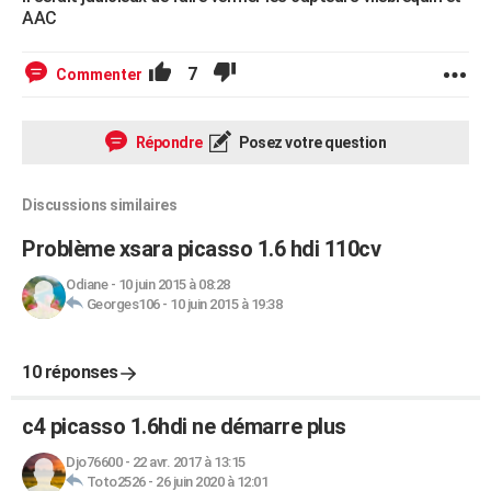
AAC
7
Commenter
Répondre
Posez votre question
Discussions similaires
Problème xsara picasso 1.6 hdi 110cv
Odiane
-
10 juin 2015 à 08:28
Georges106
-
10 juin 2015 à 19:38
10 réponses
c4 picasso 1.6hdi ne démarre plus
Djo76600
-
22 avr. 2017 à 13:15
Toto2526
-
26 juin 2020 à 12:01