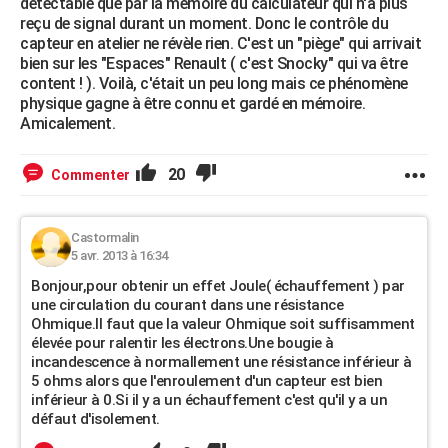
détectable que par la mémoire du calculateur qui n'a plus
reçu de signal durant un moment. Donc le contrôle du
capteur en atelier ne révèle rien. C'est un "piège" qui arrivait
bien sur les "Espaces" Renault ( c'est Snocky" qui va être
content ! ). Voilà, c'était un peu long mais ce phénomène
physique gagne à être connu et gardé en mémoire.
Amicalement.
20
Commenter
Castormalin
5 avr. 2013 à 16:34
Bonjour,pour obtenir un effet Joule( échauffement ) par
une circulation du courant dans une résistance
Ohmique.Il faut que la valeur Ohmique soit suffisamment
élevée pour ralentir les électrons.Une bougie à
incandescence à normallement une résistance inférieur à
5 ohms alors que l'enroulement d'un capteur est bien
inférieur à 0.Si il y a un échauffement c'est qu'il y a un
défaut d'isolement.