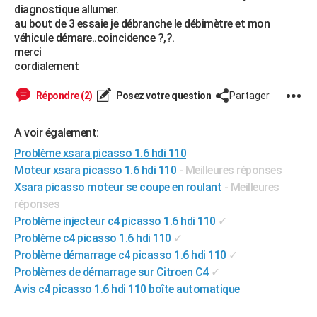
diagnostique allumer.
City break
Voyage de noces
Climat
Destinations
Voyage nature
Forum
+
PHOTO
au bout de 3 essaie je débranche le débimètre et mon
véhicule démare..coincidence ?,?.
GUIDES D'ACHAT
merci
cordialement
BONS PLANS
Répondre (2)
Posez votre question
Partager
CARTE DE VOEUX
Carte Bonne année
Carte Pâques
Carte de Noël
Carte Saint-Valentin
Carte d'anniversaire
DICTIONNAIRE
A voir également:
Problème xsara picasso 1.6 hdi 110
Biographies
Expressions
Dictionnaire
Citations
Proverbes
PROGRAMME TV
Moteur xsara picasso 1.6 hdi 110
- Meilleures réponses
Xsara picasso moteur se coupe en roulant
- Meilleures
COPAINS D'AVANT
réponses
Se connecter
Collèges
Universités
Service militaire
S'inscrire
Lycées
Primaires
Entreprises
Avis de recherche
AVIS DE DÉCÈS
Problème injecteur c4 picasso 1.6 hdi 110
✓
Problème c4 picasso 1.6 hdi 110
✓
FORUM
Problème démarrage c4 picasso 1.6 hdi 110
✓
Problèmes de démarrage sur Citroen C4
✓
Lifestyle
Sport
Television
Cinema
Bricolage
Culture
Auto
Voyage
Avis c4 picasso 1.6 hdi 110 boîte automatique