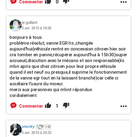
0
Commenter
le guillant
5 avr. 2013 à 18:26
bonjours à tous.
problème résolut; vanne EGR hs ,changée
aujourd'hui(véhicule rentré en concession citroen hier soir
cra tomber en panne,récupérer aujourd'hui à 15h30)super
accueuil,discution avec le mécano et son responsable(ils
m'on apris que chez citroen pour leur propre véhicule
quand il est neuf ou presque,il suprime le fonctionnement
de la vanne egr tout en la laissant branché)car celle ci
accélaire l'usure du moeur.
merci aux personnes qui m'ont répondue
cordialement.
1
Commenter
snocky.
142
5 avr. 2013 à 20:33