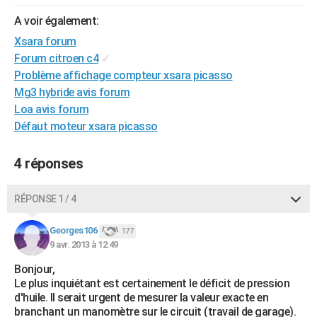
City break
Voyage de noces
Climat
Destinations
Voyage nature
Forum
+
PHOTO
A voir également:
Xsara forum
GUIDES D'ACHAT
Forum citroen c4
✓
BONS PLANS
Problème affichage compteur xsara picasso
Mg3 hybride avis forum
CARTE DE VOEUX
Loa avis forum
Défaut moteur xsara picasso
Carte Bonne année
Carte Pâques
Carte de Noël
Carte Saint-Valentin
Carte d'anniversaire
DICTIONNAIRE
Biographies
Expressions
Dictionnaire
Citations
Proverbes
PROGRAMME TV
4 réponses
COPAINS D'AVANT
RÉPONSE 1 / 4
Se connecter
Collèges
Universités
Service militaire
S'inscrire
Lycées
Primaires
Entreprises
Avis de recherche
AVIS DE DÉCÈS
Georges106
177
9 avr. 2013 à 12:49
FORUM
Bonjour,
Lifestyle
Sport
Television
Cinema
Bricolage
Culture
Auto
Voyage
Le plus inquiétant est certainement le déficit de pression
d'huile. Il serait urgent de mesurer la valeur exacte en
branchant un manomètre sur le circuit (travail de garage).