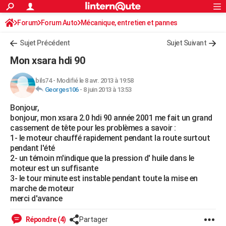
ACTUALITÉS
Forum
Forum Auto
Mécanique, entretien et pannes
Connexion
S'inscrire
Rechercher
Société
Education
Villes
Politique
Faits Divers
Monde
+
SPORT
Sujet Précédent
Sujet Suivant
Football
Cyclisme
Forum
Coupe du monde 2026
Tennis
Rugby
CULTURE
Mon xsara hdi 90
TNT
Cinéma
Musique
Programme TV
Streaming
Sorties cinéma
+
FINANCE
bils74
-
Modifié le 8 avr. 2013 à 19:58
Georges106
-
8 juin 2013 à 13:53
Impôts
Immobilier
Banque
Crédit
Retraite
Epargne
Risques naturels par ville
Assurance
AUTO
Bonjour,
Réserver un essai
Berlines
Forum auto
Essais
Citadines
SUV
+
HIGH-TECH
bonjour, mon xsara 2.0 hdi 90 année 2001 me fait un grand
cassement de tête pour les problèmes a savoir :
Meilleur smartphone
Ordinateurs
Guide high-tech
Mobiles
Internet
Jeux vidéo
+
BRICOLAGE
1- le moteur chauffé rapidement pendant la route surtout
pendant l'été
Aménagement intérieur
Cuisine
Jardinage
+
Forum
Extérieur
Salle de bains
Rangement
WEEK-END
2- un témoin m'indique que la pression d' huile dans le
moteur est un suffisante
Escapades
Expositions
Week-end nature
Guides de France
Patrimoine
Musées
+
LIFESTYLE
3- le tour minute est instable pendant toute la mise en
marche de moteur
Bien-être
Mode
+
Art de vivre
Loisirs
Modes de vie
SANTE
merci d'avance
Guide de la santé
Médicaments
+
Alimentation
Maladies
Sommeil
VOYAGE
Répondre (4)
Partager