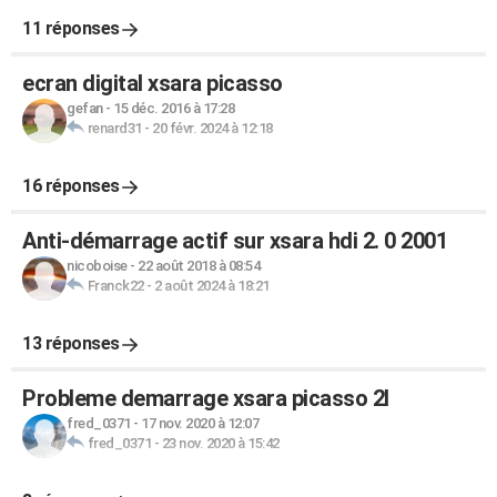
11 réponses
ecran digital xsara picasso
gefan
-
15 déc. 2016 à 17:28
renard31
-
20 févr. 2024 à 12:18
16 réponses
Anti-démarrage actif sur xsara hdi 2. 0 2001
nicoboise
-
22 août 2018 à 08:54
Franck22
-
2 août 2024 à 18:21
13 réponses
Probleme demarrage xsara picasso 2l
fred_0371
-
17 nov. 2020 à 12:07
fred_0371
-
23 nov. 2020 à 15:42