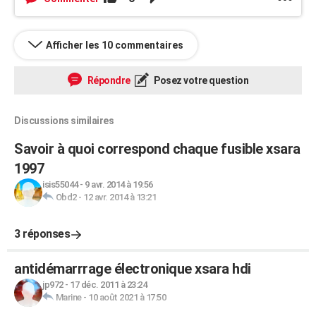
Afficher les 10 commentaires
Répondre
Posez votre question
Discussions similaires
Savoir à quoi correspond chaque fusible xsara
1997
isis55044
-
9 avr. 2014 à 19:56
Obd2
-
12 avr. 2014 à 13:21
3 réponses
antidémarrrage électronique xsara hdi
jp972
-
17 déc. 2011 à 23:24
Marine
-
10 août 2021 à 17:50