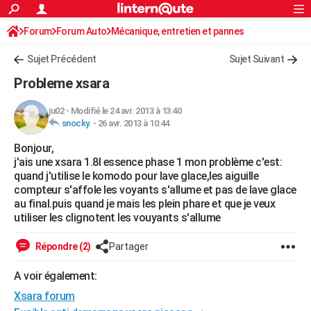
ACTUALITÉS
Forum
Forum Auto
Mécanique, entretien et pannes
Connexion
S'inscrire
Rechercher
Société
Education
Villes
Politique
Faits Divers
Monde
+
SPORT
Sujet Précédent
Sujet Suivant
Football
Cyclisme
Forum
Coupe du monde 2026
Tennis
Rugby
CULTURE
Probleme xsara
TNT
Cinéma
Musique
Programme TV
Streaming
Sorties cinéma
+
FINANCE
ju02
-
Modifié le 24 avr. 2013 à 13:40
snocky.
-
26 avr. 2013 à 10:44
Impôts
Immobilier
Banque
Crédit
Retraite
Epargne
Risques naturels par ville
Assurance
AUTO
Bonjour,
Réserver un essai
Berlines
Forum auto
Essais
Citadines
SUV
+
HIGH-TECH
j'ais une xsara 1.8l essence phase 1 mon problème c'est:
quand j'utilise le komodo pour lave glace,les aiguille
Meilleur smartphone
Ordinateurs
Guide high-tech
Mobiles
Internet
Jeux vidéo
+
BRICOLAGE
compteur s'affole les voyants s'allume et pas de lave glace
au final.puis quand je mais les plein phare et que je veux
Aménagement intérieur
Cuisine
Jardinage
+
Forum
Extérieur
Salle de bains
Rangement
WEEK-END
utiliser les clignotent les vouyants s'allume
Escapades
Expositions
Week-end nature
Guides de France
Patrimoine
Musées
+
LIFESTYLE
Répondre (2)
Partager
Bien-être
Mode
+
Art de vivre
Loisirs
Modes de vie
SANTE
A voir également:
Xsara forum
Guide de la santé
Médicaments
+
Alimentation
Maladies
Sommeil
VOYAGE