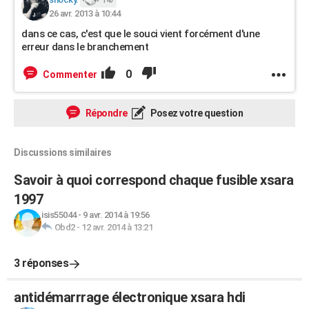
147
26 avr. 2013 à 10:44
dans ce cas, c'est que le souci vient forcément d'une
erreur dans le branchement
0
Commenter
Répondre
Posez votre question
Discussions similaires
Savoir à quoi correspond chaque fusible xsara
1997
isis55044
-
9 avr. 2014 à 19:56
Obd2
-
12 avr. 2014 à 13:21
3 réponses
antidémarrrage électronique xsara hdi