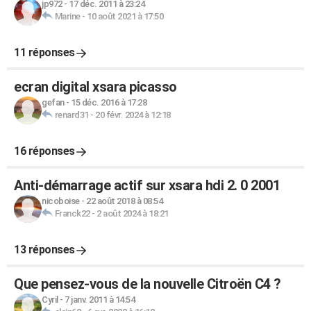
jp972
-
17 déc. 2011 à 23:24
Marine
-
10 août 2021 à 17:50
11 réponses
ecran digital xsara picasso
gefan
-
15 déc. 2016 à 17:28
renard31
-
20 févr. 2024 à 12:18
16 réponses
Anti-démarrage actif sur xsara hdi 2. 0 2001
nicoboise
-
22 août 2018 à 08:54
Franck22
-
2 août 2024 à 18:21
13 réponses
Que pensez-vous de la nouvelle Citroën C4 ?
Cyril
-
7 janv. 2011 à 14:54