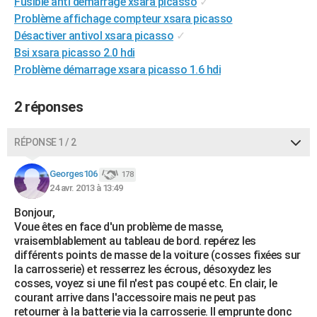
Fusible anti demarrage xsara picasso
✓
City break
Voyage de noces
Climat
Destinations
Voyage nature
Forum
+
PHOTO
Problème affichage compteur xsara picasso
Désactiver antivol xsara picasso
✓
GUIDES D'ACHAT
Bsi xsara picasso 2.0 hdi
Problème démarrage xsara picasso 1.6 hdi
BONS PLANS
CARTE DE VOEUX
2 réponses
Carte Bonne année
Carte Pâques
Carte de Noël
Carte Saint-Valentin
Carte d'anniversaire
DICTIONNAIRE
RÉPONSE 1 / 2
Biographies
Expressions
Dictionnaire
Citations
Proverbes
PROGRAMME TV
Georges106
178
24 avr. 2013 à 13:49
COPAINS D'AVANT
Bonjour,
Se connecter
Collèges
Universités
Service militaire
S'inscrire
Lycées
Primaires
Entreprises
Avis de recherche
AVIS DE DÉCÈS
Voue êtes en face d'un problème de masse,
vraisemblablement au tableau de bord. repérez les
FORUM
différents points de masse de la voiture (cosses fixées sur
la carrosserie) et resserrez les écrous, désoxydez les
Lifestyle
Sport
Television
Cinema
Bricolage
Culture
Auto
Voyage
cosses, voyez si une fil n'est pas coupé etc. En clair, le
courant arrive dans l'accessoire mais ne peut pas
retourner à la batterie via la carrosserie. Il emprunte donc