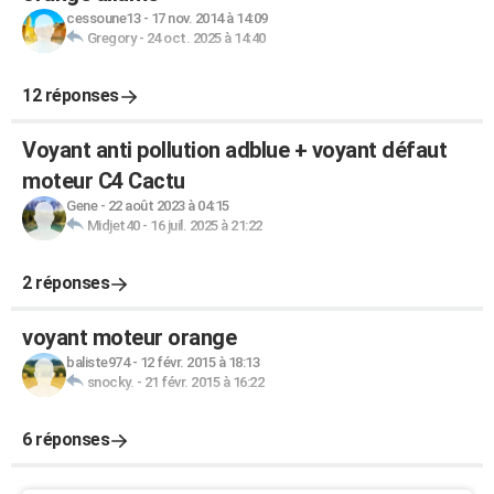
cessoune13
-
17 nov. 2014 à 14:09
Gregory
-
24 oct. 2025 à 14:40
12 réponses
Voyant anti pollution adblue + voyant défaut
moteur C4 Cactu
Gene
-
22 août 2023 à 04:15
Midjet40
-
16 juil. 2025 à 21:22
2 réponses
voyant moteur orange
baliste974
-
12 févr. 2015 à 18:13
snocky.
-
21 févr. 2015 à 16:22
6 réponses