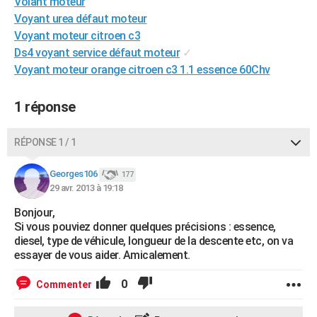
Volant moteur
City break
Voyage de noces
Climat
Destinations
Voyage nature
Forum
+
PHOTO
Voyant urea défaut moteur
Voyant moteur citroen c3
GUIDES D'ACHAT
Ds4 voyant service défaut moteur
✓
Voyant moteur orange citroen c3 1.1 essence 60Chv
BONS PLANS
CARTE DE VOEUX
1 réponse
Carte Bonne année
Carte Pâques
Carte de Noël
Carte Saint-Valentin
Carte d'anniversaire
DICTIONNAIRE
RÉPONSE 1 / 1
Biographies
Expressions
Dictionnaire
Citations
Proverbes
PROGRAMME TV
Georges106
177
29 avr. 2013 à 19:18
COPAINS D'AVANT
Bonjour,
Se connecter
Collèges
Universités
Service militaire
S'inscrire
Lycées
Primaires
Entreprises
Avis de recherche
AVIS DE DÉCÈS
Si vous pouviez donner quelques précisions : essence,
diesel, type de véhicule, longueur de la descente etc, on va
FORUM
essayer de vous aider. Amicalement.
Lifestyle
Sport
Television
Cinema
Bricolage
Culture
Auto
Voyage
0
Commenter