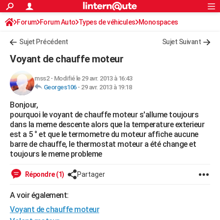
ACTUALITÉS
Forum
Forum Auto
Types de véhicules
Connexion
S'inscrire
Monospaces
Rechercher
Société
Education
Villes
Politique
Faits Divers
Monde
+
SPORT
Sujet Précédent
Sujet Suivant
Football
Cyclisme
Forum
Coupe du monde 2026
Tennis
Rugby
CULTURE
Voyant de chauffe moteur
TNT
Cinéma
Musique
Programme TV
Streaming
Sorties cinéma
+
FINANCE
mss2
-
Modifié le 29 avr. 2013 à 16:43
Georges106
-
29 avr. 2013 à 19:18
Impôts
Immobilier
Banque
Crédit
Retraite
Epargne
Risques naturels par ville
Assurance
AUTO
Bonjour,
Réserver un essai
Berlines
Forum auto
Essais
Citadines
SUV
+
HIGH-TECH
pourquoi le voyant de chauffe moteur s'allume toujours
dans la meme descente alors que la temperature exterieur
Meilleur smartphone
Ordinateurs
Guide high-tech
Mobiles
Internet
Jeux vidéo
+
BRICOLAGE
est a 5 ° et que le termometre du moteur affiche aucune
barre de chauffe, le thermostat moteur a été change et
Aménagement intérieur
Cuisine
Jardinage
+
Forum
Extérieur
Salle de bains
Rangement
WEEK-END
toujours le meme probleme
Escapades
Expositions
Week-end nature
Guides de France
Patrimoine
Musées
+
LIFESTYLE
Répondre (1)
Partager
Bien-être
Mode
+
Art de vivre
Loisirs
Modes de vie
SANTE
A voir également:
Voyant de chauffe moteur
Guide de la santé
Médicaments
+
Alimentation
Maladies
Sommeil
VOYAGE