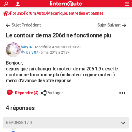
ACTUALITÉS
Forum
Forum Auto
Mécanique, entretien et pannes
Connexion
S'inscrire
Rechercher
Société
Education
Villes
Politique
Faits Divers
Monde
+
SPORT
Sujet Précédent
Sujet Suivant
Football
Cyclisme
Forum
Coupe du monde 2026
Tennis
Rugby
CULTURE
Le contour de ma 206d ne fonctionne plu
TNT
Cinéma
Musique
Programme TV
Streaming
Sorties cinéma
+
FINANCE
bary 07
-
Modifié le 4 mai 2013 à 13:23
bary 07
-
5 mai 2013 à 21:37
Impôts
Immobilier
Banque
Crédit
Retraite
Epargne
Risques naturels par ville
Assurance
AUTO
Bonjour,
Réserver un essai
Berlines
Forum auto
Essais
Citadines
SUV
+
HIGH-TECH
depuis que j'ai changer le moteur de ma 206 1,9 diesel le
contour ne fonctionne plu (indicateur régime moteur)
Meilleur smartphone
Ordinateurs
Guide high-tech
Mobiles
Internet
Jeux vidéo
+
BRICOLAGE
merci d'avance de votre réponse.
Aménagement intérieur
Cuisine
Jardinage
+
Forum
Extérieur
Salle de bains
Rangement
WEEK-END
Répondre (4)
Partager
Escapades
Expositions
Week-end nature
Guides de France
Patrimoine
Musées
+
LIFESTYLE
4 réponses
Bien-être
Mode
+
Art de vivre
Loisirs
Modes de vie
SANTE
RÉPONSE 1 / 4
Guide de la santé
Médicaments
+
Alimentation
Maladies
Sommeil
VOYAGE