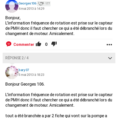
Georges106
177
City break
Voyage de noces
Climat
Destinations
Voyage nature
Forum
+
PHOTO
4 mai 2013 à 14:29
GUIDES D'ACHAT
Bonjour,
L'information fréquence de rotation est prise sur le capteur
BONS PLANS
de PMH donc il faut chercher ce qui a été débranché lors du
changement de moteur. Amicalement.
CARTE DE VOEUX
0
Commenter
Carte Bonne année
Carte Pâques
Carte de Noël
Carte Saint-Valentin
Carte d'anniversaire
DICTIONNAIRE
RÉPONSE 2 / 4
Biographies
Expressions
Dictionnaire
Citations
Proverbes
PROGRAMME TV
bary 07
COPAINS D'AVANT
5 mai 2013 à 18:23
Se connecter
Collèges
Universités
Service militaire
S'inscrire
Lycées
Primaires
Entreprises
Avis de recherche
AVIS DE DÉCÈS
Bonjour Georges 106.
FORUM
L'information fréquence de rotation est prise sur le capteur
de PMH donc il faut chercher ce qui a été débranché lors du
Lifestyle
Sport
Television
Cinema
Bricolage
Culture
Auto
Voyage
changement de moteur. Amicalement.
tout a été branchée a par 2 fiche qui vont sur la pompe a