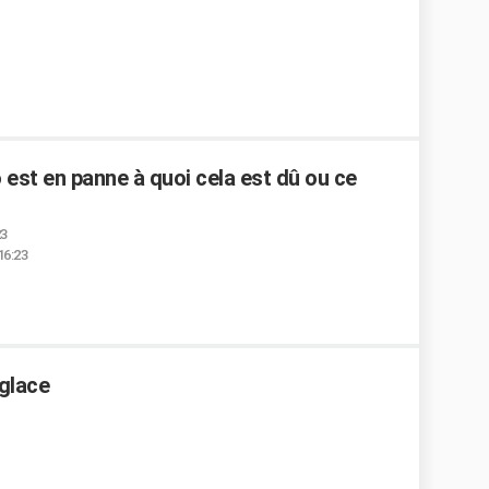
 est en panne à quoi cela est dû ou ce
23
16:23
 glace