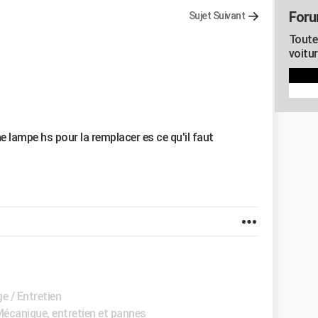
Foru
Sujet Suivant
Toute
voitur
ne lampe hs pour la remplacer es ce qu'il faut
e / Entretien
écanique, entretien et pannes