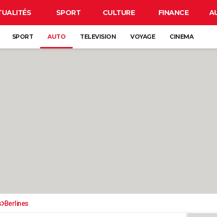
TUALITÉS
SPORT
CULTURE
FINANCE
A
SPORT
AUTO
TELEVISION
VOYAGE
CINEMA
s
Berlines