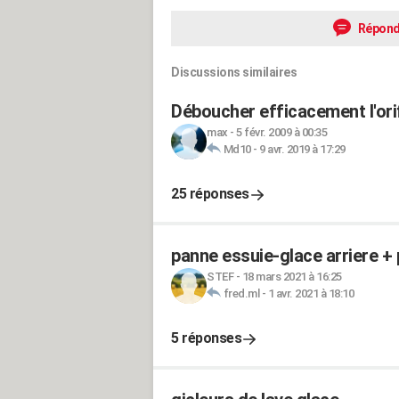
Répond
Discussions similaires
Déboucher efficacement l'orif
max
-
5 févr. 2009 à 00:35
Md10
-
9 avr. 2019 à 17:29
25 réponses
panne essuie-glace arriere +
STEF
-
18 mars 2021 à 16:25
fred.ml
-
1 avr. 2021 à 18:10
5 réponses