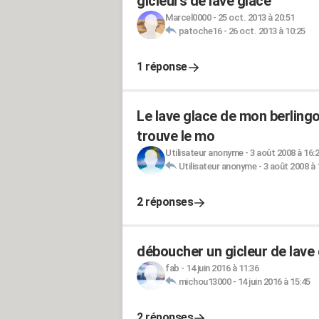
gicleurs de lave glace
Marcel0000
-
25 oct. 2013 à 20:51
patoche16
-
26 oct. 2013 à 10:25
1 réponse
Le lave glace de mon berlingo
trouve le mo
Utilisateur anonyme
-
3 août 2008 à 16:
Utilisateur anonyme
-
3 août 2008 à 
2 réponses
déboucher un gicleur de lave
fab
-
14 juin 2016 à 11:36
michou13000
-
14 juin 2016 à 15:45
2 réponses