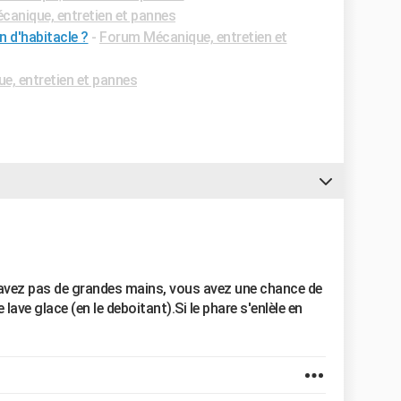
anique, entretien et pannes
on d'habitacle ?
-
Forum Mécanique, entretien et
, entretien et pannes
'avez pas de grandes mains, vous avez une chance de
lave glace (en le deboitant).Si le phare s'enlèle en