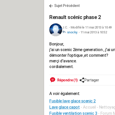
Sujet Précédent
Renault scénic phase 2
J.C.
-
Modifié le 11 mai 2013 à 10:49
snocky.
-
11 mai 2013 à 10:52
Bonjour,
j'ai un scenic 2ème generation , j'ai u
démonter l'optique ,et comment?
merçi d'avance.
cordialement.
Répondre (1)
Partager
A voir également:
Fusible lave glace scenic 2
Lave glace capot
- Accueil - Nettoyag
Fusible ventilation scenic 3
-
Forum M