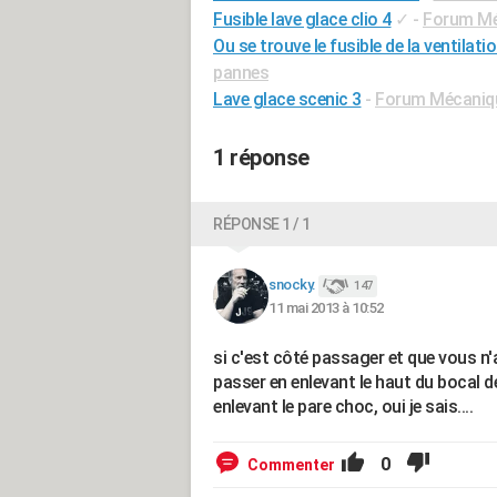
Fusible lave glace clio 4
✓
-
Forum Méc
Ou se trouve le fusible de la ventilati
pannes
Lave glace scenic 3
-
Forum Mécanique
1 réponse
RÉPONSE 1 / 1
snocky.
147
11 mai 2013 à 10:52
si c'est côté passager et que vous n
passer en enlevant le haut du bocal de 
enlevant le pare choc, oui je sais....
0
Commenter