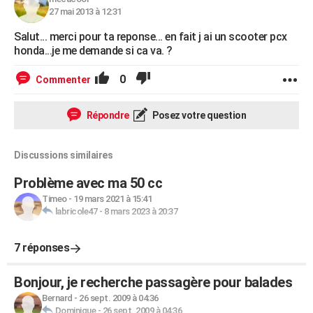
27 mai 2013 à 12:31
Salut... merci pour ta reponse... en fait j ai un scooter pcx
honda...je me demande si ca va. ?
0
Commenter
Répondre
Posez votre question
Discussions similaires
Problème avec ma 50 cc
Timeo
-
19 mars 2021 à 15:41
labricole47
-
8 mars 2023 à 20:37
7 réponses
Bonjour, je recherche passagère pour balades
Bernard
-
26 sept. 2009 à 04:36
Dominique
-
26 sept. 2009 à 04:36