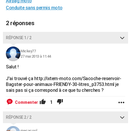
Airbag moto
City break
Voyage de noces
Climat
Destinations
Voyage nature
Forum
+
PHOTO
Conduite sans permis moto
GUIDES D'ACHAT
2 réponses
BONS PLANS
RÉPONSE 1 / 2
CARTE DE VOEUX
Mickey77
Carte Bonne année
Carte Pâques
Carte de Noël
Carte Saint-Valentin
Carte d'anniversaire
DICTIONNAIRE
27 mai 2013 à 11:44
Biographies
Expressions
Dictionnaire
Citations
Proverbes
PROGRAMME TV
Salut !
COPAINS D'AVANT
J'ai trouvé ça http://ixtem-moto.com/Sacoche-reservoir-
Bagster-pour-animaux-FRIENDY-30-litres_p3753.html je
Se connecter
Collèges
Universités
Service militaire
S'inscrire
Lycées
Primaires
Entreprises
Avis de recherche
sais pas si ça correspond à ce que tu cherches ?
AVIS DE DÉCÈS
FORUM
1
Commenter
Lifestyle
Sport
Television
Cinema
Bricolage
Culture
Auto
Voyage
RÉPONSE 2 / 2
mecacool