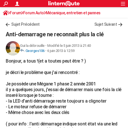
ACTUALITÉS
Forum
Forum Auto
Mécanique, entretien et pannes
Connexion
S'inscrire
Rechercher
Société
Education
Villes
Politique
Faits Divers
Monde
+
SPORT
Sujet Précédent
Sujet Suivant
Football
Cyclisme
Forum
Coupe du monde 2026
Tennis
Rugby
CULTURE
Anti-demarrage ne reconnait plus la clé
TNT
Cinéma
Musique
Programme TV
Streaming
Sorties cinéma
+
FINANCE
Gui la débrouille
-
Modifié le 5 juin 2013 à 21:40
Georges106
-
6 juin 2013 à 12:59
Impôts
Immobilier
Banque
Crédit
Retraite
Epargne
Risques naturels par ville
Assurance
AUTO
Bonjour, a tous !(et a toutes peut être ? )
Réserver un essai
Berlines
Forum auto
Essais
Citadines
SUV
+
HIGH-TECH
je décri le problème que j'ai rencontré :
Meilleur smartphone
Ordinateurs
Guide high-tech
Mobiles
Internet
Jeux vidéo
+
BRICOLAGE
Je possède une Mégane 1 phase 2 année 2001
Aménagement intérieur
Cuisine
Jardinage
+
Forum
Extérieur
Salle de bains
Rangement
WEEK-END
il y a quelques jours, j'essai de démarrer mais une fois la clé
inseré lorsque je tourne :
Escapades
Expositions
Week-end nature
Guides de France
Patrimoine
Musées
+
LIFESTYLE
- la LED d'anti démarrage reste toujours a clignoter
- Le moteur refuse de démarrer
Bien-être
Mode
+
Art de vivre
Loisirs
Modes de vie
SANTE
- Même chose avec les deux clés
Guide de la santé
Médicaments
+
Alimentation
Maladies
Sommeil
VOYAGE
( pour info : l'anti démarrage indique sont état via une led