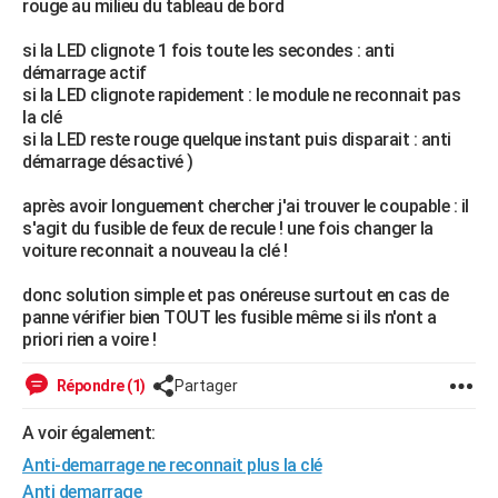
rouge au milieu du tableau de bord
City break
Voyage de noces
Climat
Destinations
Voyage nature
Forum
+
PHOTO
si la LED clignote 1 fois toute les secondes : anti
démarrage actif
GUIDES D'ACHAT
si la LED clignote rapidement : le module ne reconnait pas
la clé
BONS PLANS
si la LED reste rouge quelque instant puis disparait : anti
démarrage désactivé )
CARTE DE VOEUX
Carte Bonne année
Carte Pâques
Carte de Noël
Carte Saint-Valentin
Carte d'anniversaire
après avoir longuement chercher j'ai trouver le coupable : il
DICTIONNAIRE
s'agit du fusible de feux de recule ! une fois changer la
Biographies
Expressions
Dictionnaire
Citations
Proverbes
voiture reconnait a nouveau la clé !
PROGRAMME TV
donc solution simple et pas onéreuse surtout en cas de
COPAINS D'AVANT
panne vérifier bien TOUT les fusible même si ils n'ont a
Se connecter
Collèges
Universités
Service militaire
S'inscrire
Lycées
Primaires
Entreprises
Avis de recherche
priori rien a voire !
AVIS DE DÉCÈS
Répondre (1)
Partager
FORUM
Lifestyle
Sport
Television
Cinema
Bricolage
Culture
Auto
Voyage
A voir également:
Anti-demarrage ne reconnait plus la clé
Anti demarrage