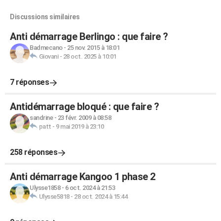
Discussions similaires
Anti démarrage Berlingo : que faire ?
Badmecano
-
25 nov. 2015 à 18:01
Giovani
-
28 oct. 2025 à 10:01
7 réponses
Antidémarrage bloqué : que faire ?
sandrine
-
23 févr. 2009 à 08:58
patt
-
9 mai 2019 à 23:10
258 réponses
Anti démarrage Kangoo 1 phase 2
Ulysse1858
-
6 oct. 2024 à 21:53
Ulysse5818
-
28 oct. 2024 à 15:44