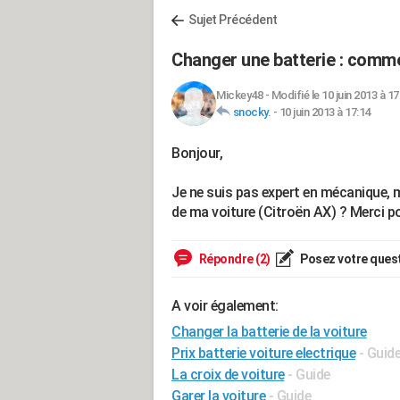
Sujet Précédent
Changer une batterie : comme
Mickey48
-
Modifié le 10 juin 2013 à 17
snocky.
-
10 juin 2013 à 17:14
Bonjour,
Je ne suis pas expert en mécanique, 
de ma voiture (Citroën AX) ? Merci pou
Répondre (2)
Posez votre ques
A voir également:
Changer la batterie de la voiture
Prix batterie voiture electrique
- Guid
La croix de voiture
- Guide
Garer la voiture
- Guide