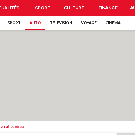
TUALITÉS
SPORT
CULTURE
FINANCE
A
SPORT
AUTO
TELEVISION
VOYAGE
CINEMA
ien et pannes