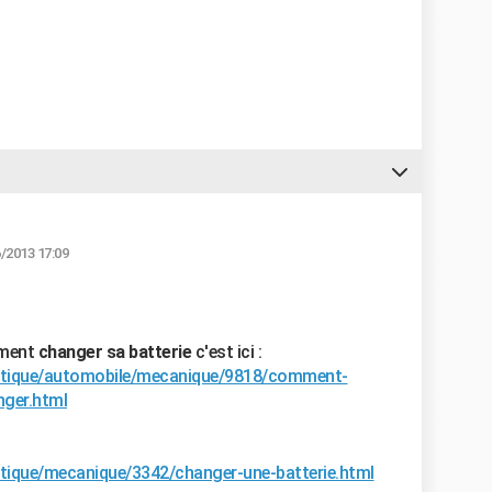
6/2013 17:09
mment
changer sa batterie
c'est ici :
ratique/automobile/mecanique/9818/comment-
nger.html
atique/mecanique/3342/changer-une-batterie.html