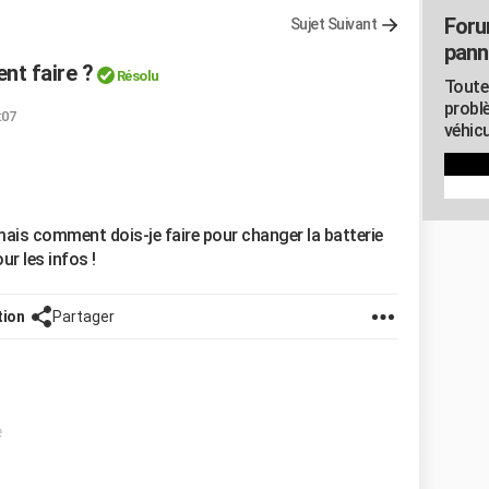
Foru
Sujet Suivant
pann
nt faire ?
Résolu
Toute
probl
:07
véhicu
mais comment dois-je faire pour changer la batterie
r les infos !
tion
Partager
e