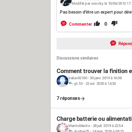
Modifié par snocky. le 10/06/2013 17:
Pas besoin d'être un expert pour dévi
0
Commenter
Répond
Discussions similaires
Comment trouver la finition 
balou93100
-
30 janv. 2019 à 16:08
gt.55
-
22 avr. 2020 à 14:30
7 réponses
Charge batterie ou alimentati
MantoManto
-
28 juil. 2019 à 22:54
Audrey25
-
14 janv. 2026 à 08:23