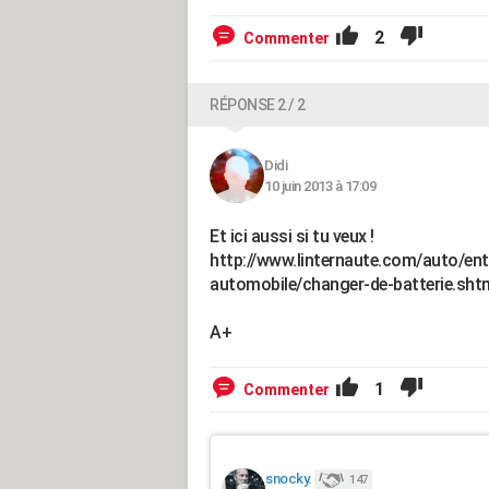
2
Commenter
RÉPONSE 2 / 2
Didi
10 juin 2013 à 17:09
Et ici aussi si tu veux !
http://www.linternaute.com/auto/ent
automobile/changer-de-batterie.sht
A+
1
Commenter
snocky.
147