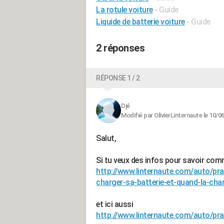
La rotule voiture
- Guide
Liquide de batterie voiture
- Guide
2 réponses
RÉPONSE 1 / 2
Djé
Modifié par OlivierLinternaute le 10/0
Salut,
Si tu veux des infos pour savoir co
http://www.linternaute.com/auto/p
charger-sa-batterie-et-quand-la-cha
et ici aussi
http://www.linternaute.com/auto/pr