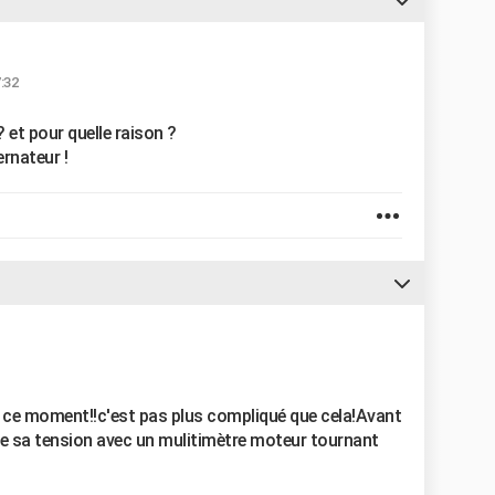
:32
? et pour quelle raison ?
ernateur !
 à ce moment!!c'est pas plus compliqué que cela!Avant
dre sa tension avec un mulitimètre moteur tournant