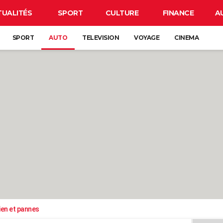
TUALITÉS
SPORT
CULTURE
FINANCE
A
SPORT
AUTO
TELEVISION
VOYAGE
CINEMA
ien et pannes