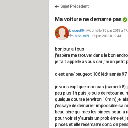
Sujet Précédent
Ma voiture ne demarre pas
bisous89
-
Modifié le 10 juin 2013 à 17
bisous89
-
16 juin 2013 à 19:44
bonjour a tous
j'espère me trouver dans le bon endr
je fait appelle a vous car j'ai un peti
c'est une/ peugeot 106 kid/ année 97
je vous explique mon cas (samedi 8) je
peu plus 1h puis je suis de retour a
quelque course (environ 10min) je la
j'essaye de démarrer impossible sa m
beau père qui mes les pinces pour la 
pour voir si y'aurais un problème et j
pinces et elle redémarre donc on pens