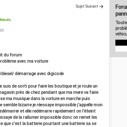
Foru
Sujet Suivant
pann
Résolu
Toute
probl
:23
véhicu
oit du forum
t problème avec ma voiture
 /diesel/ démarrage avec digicode
 suis de sorti pour faire les boutique et je roule un
u magasin prés de chez pendant que ma mere va faire
isse ma musique dans la voiture en marche puis
e semble bizarre je réessaye impossible j'appelle mon
redémarrer et elle redémarre rapidement on l'éteint
'essaye de la rallumer impossible donc on remet les
e que c'est la batterie pourtant une batterie sa se