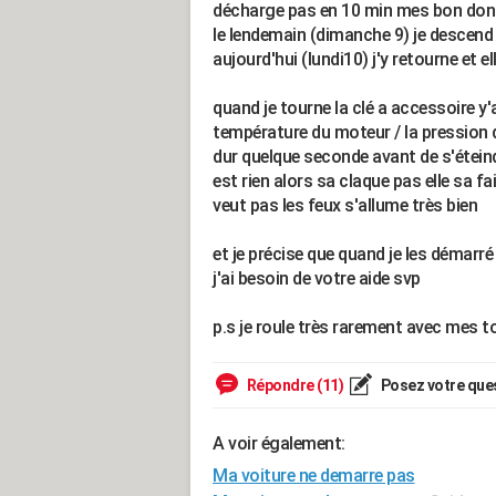
décharge pas en 10 min mes bon donc v
le lendemain (dimanche 9) je descend 
aujourd'hui (lundi10) j'y retourne et 
quand je tourne la clé a accessoire y'
température du moteur / la pression d
dur quelque seconde avant de s'éteind
est rien alors sa claque pas elle sa f
veut pas les feux s'allume très bien
et je précise que quand je les démarr
j'ai besoin de votre aide svp
p.s je roule très rarement avec mes t
Répondre (11)
Posez votre que
A voir également:
Ma voiture ne demarre pas