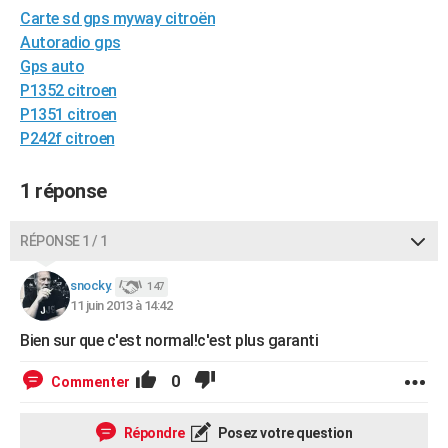
Carte sd gps myway citroën
City break
Voyage de noces
Climat
Destinations
Voyage nature
Forum
+
PHOTO
Autoradio gps
GUIDES D'ACHAT
Gps auto
P1352 citroen
BONS PLANS
P1351 citroen
P242f citroen
CARTE DE VOEUX
Carte Bonne année
Carte Pâques
Carte de Noël
Carte Saint-Valentin
Carte d'anniversaire
DICTIONNAIRE
1 réponse
Biographies
Expressions
Dictionnaire
Citations
Proverbes
PROGRAMME TV
RÉPONSE 1 / 1
COPAINS D'AVANT
snocky.
147
Se connecter
Collèges
Universités
Service militaire
S'inscrire
Lycées
Primaires
Entreprises
Avis de recherche
11 juin 2013 à 14:42
AVIS DE DÉCÈS
Bien sur que c'est normal!c'est plus garanti
FORUM
0
Commenter
Lifestyle
Sport
Television
Cinema
Bricolage
Culture
Auto
Voyage
Répondre
Posez votre question