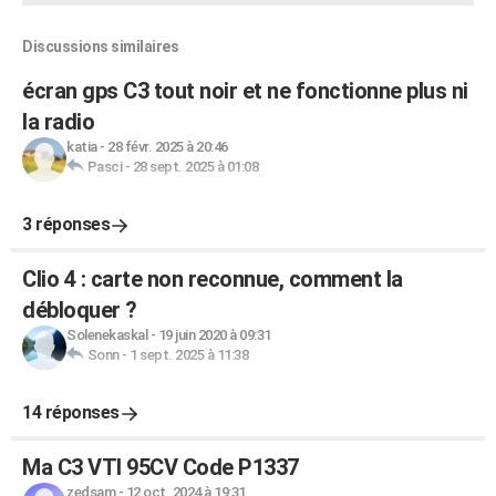
Discussions similaires
écran gps C3 tout noir et ne fonctionne plus ni
la radio
katia
-
28 févr. 2025 à 20:46
Pasci
-
28 sept. 2025 à 01:08
3 réponses
Clio 4 : carte non reconnue, comment la
débloquer ?
Solenekaskal
-
19 juin 2020 à 09:31
Sonn
-
1 sept. 2025 à 11:38
14 réponses
Ma C3 VTI 95CV Code P1337
zedsam
-
12 oct. 2024 à 19:31