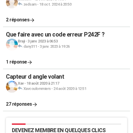
zedsam
-
18 oct. 2024 à 20:50
2 réponses
Que faire avec un code erreur P242F ?
Braji
-
3 janv. 2023 à 06:53
dany311
-
3 janv. 2023 à 19:26
1 réponse
Capteur d angle volant
Xav
-
18 août 2020 à 21:17
Xavcoulommiers
-
24 août 2020 à 12:51
27 réponses
DEVENEZ MEMBRE EN QUELQUES CLICS