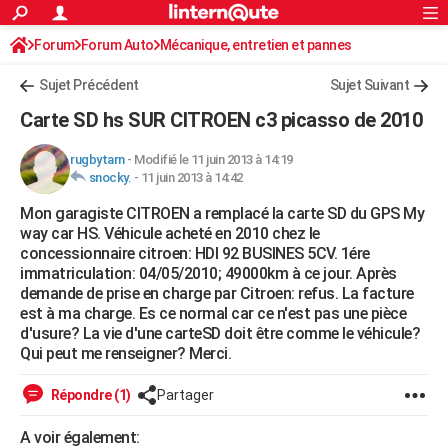
ACTUALITÉS
Forum
Forum Auto
Mécanique, entretien et pannes
Connexion
S'inscrire
Rechercher
Société
Education
Villes
Politique
Faits Divers
Monde
+
SPORT
Autoradio / Système embarqué, CB
Sujet Précédent
Sujet Suivant
Football
Cyclisme
Forum
Coupe du monde 2026
Tennis
Rugby
CULTURE
Carte SD hs SUR CITROEN c3 picasso de 2010
TNT
Cinéma
Musique
Programme TV
Streaming
Sorties cinéma
+
FINANCE
rugbytarn
-
Modifié le 11 juin 2013 à 14:19
snocky.
-
11 juin 2013 à 14:42
Impôts
Immobilier
Banque
Crédit
Retraite
Epargne
Risques naturels par ville
Assurance
AUTO
Mon garagiste CITROEN a remplacé la carte SD du GPS My
Réserver un essai
Berlines
Forum auto
Essais
Citadines
SUV
+
HIGH-TECH
way car HS. Véhicule acheté en 2010 chez le
concessionnaire citroen: HDI 92 BUSINES 5CV. 1ére
Meilleur smartphone
Ordinateurs
Guide high-tech
Mobiles
Internet
Jeux vidéo
+
BRICOLAGE
immatriculation: 04/05/2010; 49000km à ce jour. Après
demande de prise en charge par Citroen: refus. La facture
Aménagement intérieur
Cuisine
Jardinage
+
Forum
Extérieur
Salle de bains
Rangement
WEEK-END
est à ma charge. Es ce normal car ce n'est pas une pièce
d'usure? La vie d'une carteSD doit être comme le véhicule?
Escapades
Expositions
Week-end nature
Guides de France
Patrimoine
Musées
+
LIFESTYLE
Qui peut me renseigner? Merci.
Bien-être
Mode
+
Art de vivre
Loisirs
Modes de vie
SANTE
Répondre (1)
Partager
Guide de la santé
Médicaments
+
Alimentation
Maladies
Sommeil
VOYAGE
A voir également: