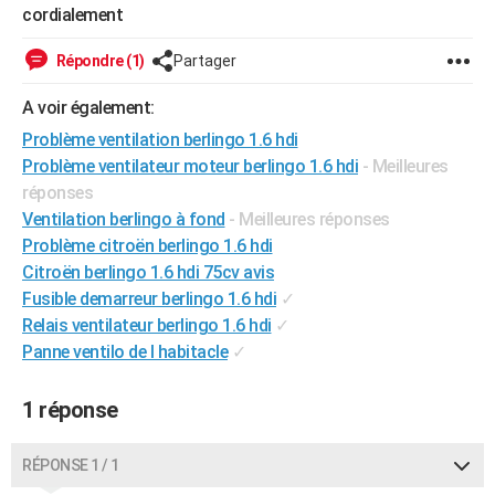
cordialement
City break
Voyage de noces
Climat
Destinations
Voyage nature
Forum
+
PHOTO
Répondre (1)
Partager
GUIDES D'ACHAT
A voir également:
BONS PLANS
Problème ventilation berlingo 1.6 hdi
CARTE DE VOEUX
Problème ventilateur moteur berlingo 1.6 hdi
- Meilleures
réponses
Carte Bonne année
Carte Pâques
Carte de Noël
Carte Saint-Valentin
Carte d'anniversaire
DICTIONNAIRE
Ventilation berlingo à fond
- Meilleures réponses
Problème citroën berlingo 1.6 hdi
Biographies
Expressions
Dictionnaire
Citations
Proverbes
PROGRAMME TV
Citroën berlingo 1.6 hdi 75cv avis
COPAINS D'AVANT
Fusible demarreur berlingo 1.6 hdi
✓
Relais ventilateur berlingo 1.6 hdi
✓
Se connecter
Collèges
Universités
Service militaire
S'inscrire
Lycées
Primaires
Entreprises
Avis de recherche
AVIS DE DÉCÈS
Panne ventilo de l habitacle
✓
FORUM
1 réponse
Lifestyle
Sport
Television
Cinema
Bricolage
Culture
Auto
Voyage
RÉPONSE 1 / 1