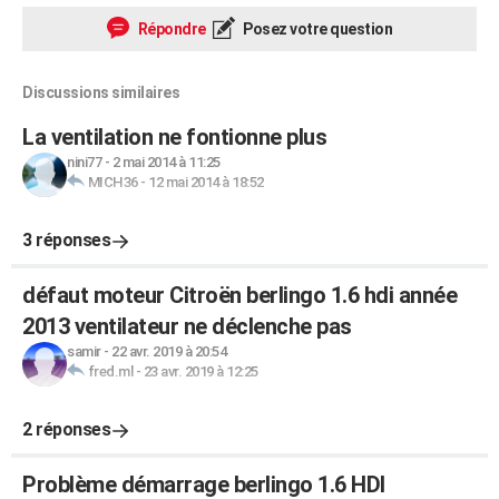
Répondre
Posez votre question
Discussions similaires
La ventilation ne fontionne plus
nini77
-
2 mai 2014 à 11:25
MICH36
-
12 mai 2014 à 18:52
3 réponses
défaut moteur Citroën berlingo 1.6 hdi année
2013 ventilateur ne déclenche pas
samir
-
22 avr. 2019 à 20:54
fred.ml
-
23 avr. 2019 à 12:25
2 réponses
Problème démarrage berlingo 1.6 HDI