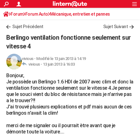
ACTUALITÉS
Forum
Forum Auto
Mécanique, entretien et pannes
Connexion
S'inscrire
Rechercher
Société
Education
Villes
Politique
Faits Divers
Monde
+
SPORT
Sujet Précédent
Sujet Suivant
Football
Cyclisme
Forum
Coupe du monde 2026
Tennis
Rugby
CULTURE
Berlingo ventilation fonctionne seulement sur
TNT
Cinéma
Musique
Programme TV
Streaming
Sorties cinéma
+
vitesse 4
FINANCE
Impôts
Immobilier
Banque
Crédit
Retraite
Epargne
Risques naturels par ville
Assurance
AUTO
vivious
-
Modifié le 13 juin 2013 à 14:19
vivious -
13 juin 2013 à 16:03
Réserver un essai
Berlines
Forum auto
Essais
Citadines
SUV
+
HIGH-TECH
Bonjour,
Je possède un Berlingo 1.6 HDI de 2007 avec clim et donc la
Meilleur smartphone
Ordinateurs
Guide high-tech
Mobiles
Internet
Jeux vidéo
+
BRICOLAGE
ventilation fonctionne seulement sur le vitesse 4.Je pense
que le souci vient du bloc de résistance mais je n'arrive pas
Aménagement intérieur
Cuisine
Jardinage
+
Forum
Extérieur
Salle de bains
Rangement
WEEK-END
a le trouver?!!
J'ai trouvé plusieurs explications et pdf mais aucun de ces
Escapades
Expositions
Week-end nature
Guides de France
Patrimoine
Musées
+
LIFESTYLE
berlingos n'avait la clim!
Bien-être
Mode
+
Art de vivre
Loisirs
Modes de vie
SANTE
merci de me signaler ou il pourrait ètre avant que je
démonte toute la voiture....
Guide de la santé
Médicaments
+
Alimentation
Maladies
Sommeil
VOYAGE