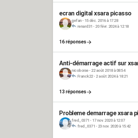
ecran digital xsara picasso
gefan
-
15 déc. 2016 à 17:28
renard31
-
20 févr. 2024 à 12:18
16 réponses
Anti-démarrage actif sur xsar
nicoboise
-
22 août 2018 à 08:54
Franck22
-
2 août 2024 à 18:21
13 réponses
Probleme demarrage xsara pi
fred_0371
-
17 nov. 2020 à 12:07
fred_0371
-
23 nov. 2020 à 15:42