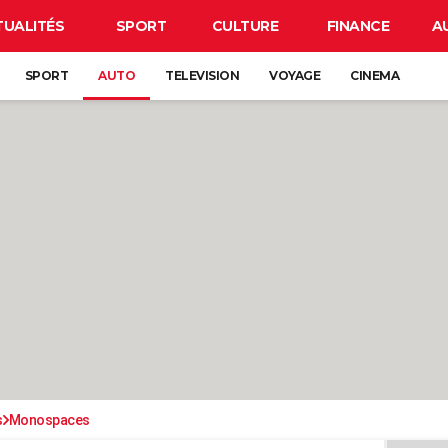
TUALITÉS
SPORT
CULTURE
FINANCE
A
SPORT
AUTO
TELEVISION
VOYAGE
CINEMA
s
Monospaces