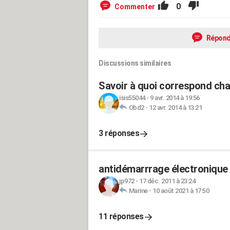
0
Commenter
Répond
Discussions similaires
Savoir à quoi correspond cha
isis55044
-
9 avr. 2014 à 19:56
Obd2
-
12 avr. 2014 à 13:21
3 réponses
antidémarrrage électronique 
jp972
-
17 déc. 2011 à 23:24
Marine
-
10 août 2021 à 17:50
11 réponses