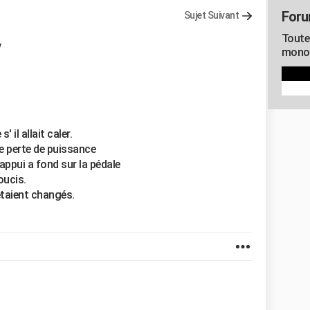
For
Sujet Suivant
Toute
v
mono
il allait caler.
ne perte de puissance
j appui a fond sur la pédale
oucis.
étaient changés.