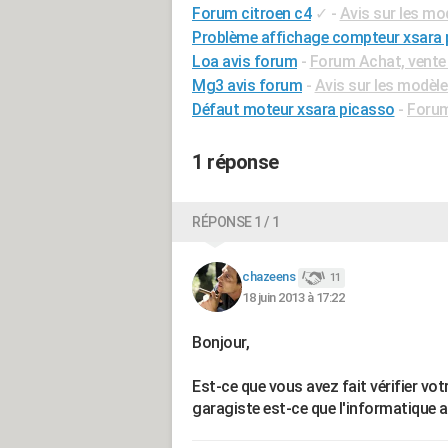
Forum citroen c4
✓
-
Avis sur les mo
Problème affichage compteur xsara 
Loa avis forum
-
Forum Achat, vente
Mg3 avis forum
-
Avis sur les modèl
Défaut moteur xsara picasso
-
Forum
1 réponse
RÉPONSE 1 / 1
chazeens
11
18 juin 2013 à 17:22
Bonjour,
Est-ce que vous avez fait vérifier vot
garagiste est-ce que l'informatique 