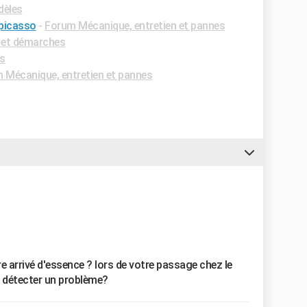
dèles
picasso
-
Forum Mécanique, entretien et pannes
 et démarches
es
 Mécanique, entretien et pannes
re arrivé d'essence ? lors de votre passage chez le
a détecter un problème?