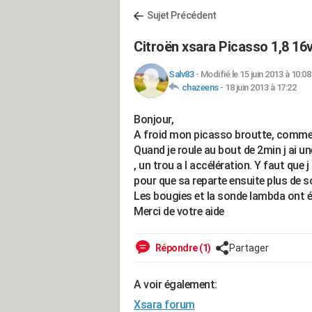
Sujet Précédent
Citroën xsara Picasso 1,8 16
Salv83
-
Modifié le 15 juin 2013 à 10:08
chazeens
-
18 juin 2013 à 17:22
Bonjour,
A froid mon picasso broutte, comme s' 
Quand je roule au bout de 2min j ai u
, un trou a l accélération. Y faut que 
pour que sa reparte ensuite plus de s
Les bougies et la sonde lambda ont 
Merci de votre aide
Répondre (1)
Partager
A voir également:
Xsara forum