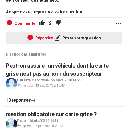
de monsieur ou madame X.
J'espère avoir répondu à votre question
2
Commenter
Répondre
Posez votre question
Discussions similaires
Peut-on assurer un véhicule dont la carte
grise n'est pas au nom du souscripteur
Utilisateur anonyme
-
29 mars 2010 à 05:36
nadou
-
13 avr. 2015 à 15:43
10 réponses
mention obligatoire sur carte grise ?
Paulo
-
16 juin 2021 à 14:51
gt.55
-
16 juin 2021 à 21:22