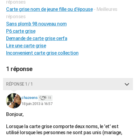
réponses
City break
Voyage de noces
Climat
Destinations
Voyage nature
Forum
+
PHOTO
Carte grise nom de jeune fille ou d'épouse
- Meilleures
réponses
GUIDES D'ACHAT
Sans plomb 98 nouveau nom
P6 carte grise
BONS PLANS
Demande de carte grise cerfa
CARTE DE VOEUX
Lire une carte grise
Inconvenient carte grise collection
Carte Bonne année
Carte Pâques
Carte de Noël
Carte Saint-Valentin
Carte d'anniversaire
DICTIONNAIRE
Biographies
Expressions
Dictionnaire
Citations
Proverbes
1 réponse
PROGRAMME TV
COPAINS D'AVANT
RÉPONSE 1 / 1
Se connecter
Collèges
Universités
Service militaire
S'inscrire
Lycées
Primaires
Entreprises
Avis de recherche
AVIS DE DÉCÈS
chazeens
11
18 juin 2013 à 16:57
FORUM
Bonjour,
Lifestyle
Sport
Television
Cinema
Bricolage
Culture
Auto
Voyage
Lorsque la carte grise comporte deux noms, le 'et' est
utilisé lorsque les personnes ne sont pas unis (mariage,