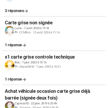
3 réponses
Carte grise non signée
Lucie
-
7 août 2024 à 19:18
CCMBot
-
12 août 2024 à 11:14
1 réponse
x1 carte grise controle technique
lilou
-
7 janv. 2023 à 15:16
Ulysse5818
-
7 janv. 2023 à 16:31
1 réponse
Achat véhicule occasion carte grise déjà
barrée (signée deux fois)
Cypress92
-
22 janv. 2019 à 20:49
Tisuisse
-
30 janv. 2019 à 05:43