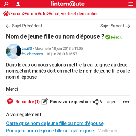
ACTUALITÉS
Forum
Forum Auto
Achat, vente et démarches
Connexion
S'inscrire
Rechercher
Société
Education
Villes
Politique
Faits Divers
Monde
+
SPORT
Sujet Précédent
Sujet Suivant
Football
Cyclisme
Forum
Coupe du monde 2026
Tennis
Rugby
CULTURE
Nom de jeune fille ou nom d'épouse ?
Résolu
TNT
Cinéma
Musique
Programme TV
Streaming
Sorties cinéma
+
FINANCE
taxi30
-
Modifié le 18 juin 2013 à 11:05
chazeens
-
18 juin 2013 à 16:57
Impôts
Immobilier
Banque
Crédit
Retraite
Epargne
Risques naturels par ville
Assurance
AUTO
Dans le cas ou nous voulons mettre la carte grise au deux
Réserver un essai
Berlines
Forum auto
Essais
Citadines
SUV
+
HIGH-TECH
noms,étant mariés doit on mettre le nom de jeune fille ou le
nom d' épouse
Meilleur smartphone
Ordinateurs
Guide high-tech
Mobiles
Internet
Jeux vidéo
+
BRICOLAGE
Merci
Aménagement intérieur
Cuisine
Jardinage
+
Forum
Extérieur
Salle de bains
Rangement
WEEK-END
Répondre (1)
Posez votre question
Partager
Escapades
Expositions
Week-end nature
Guides de France
Patrimoine
Musées
+
LIFESTYLE
A voir également:
Bien-être
Mode
+
Art de vivre
Loisirs
Modes de vie
SANTE
Carte grise nom de jeune fille ou nom d'épouse
Guide de la santé
Médicaments
+
Alimentation
Maladies
Sommeil
Pourquoi nom de jeune fille sur carte grise
- Meilleures
VOYAGE