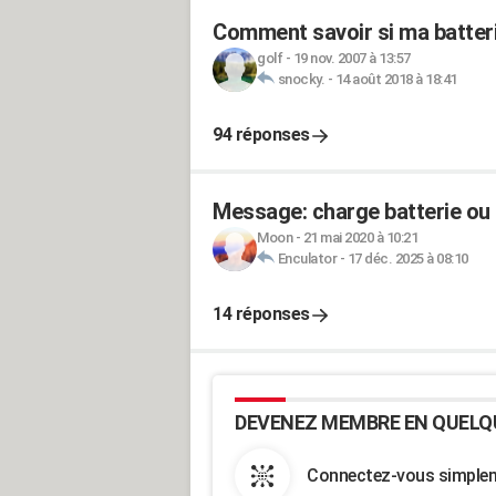
Comment savoir si ma batter
golf
-
19 nov. 2007 à 13:57
snocky.
-
14 août 2018 à 18:41
94 réponses
Message: charge batterie ou 
Moon
-
21 mai 2020 à 10:21
Enculator
-
17 déc. 2025 à 08:10
14 réponses
DEVENEZ MEMBRE EN QUELQ
Connectez-vous simpleme