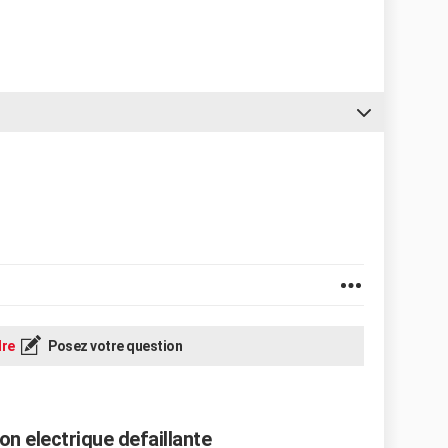
re
Posez votre question
on electrique defaillante