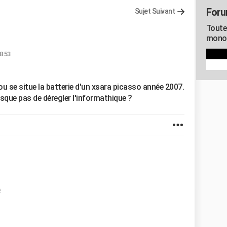
For
Sujet Suivant
Toute
mono
18:53
ou se situe la batterie d'un xsara picasso année 2007.
risque pas de déregler l'informathique ?
e