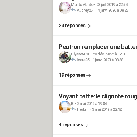
MantoManto
-
28 juil. 2019 à 22:54
Audrey25
-
14 janv. 2026 à 08:23
23 réponses
Peut-on remplacer une batter
Ulysse5818
-
28 déc. 2022 à 12:08
Icare95
-
1 janv. 2023 à 08:38
19 réponses
Voyant batterie clignote rou
Ri
-
2 mai 2019 à 19:04
fred.ml
-
3 mai 2019 à 22:12
4 réponses