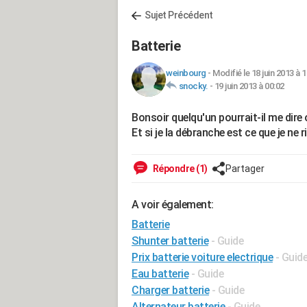
Sujet Précédent
Batterie
weinbourg
-
Modifié le 18 juin 2013 à 
snocky.
-
19 juin 2013 à 00:02
Bonsoir quelqu'un pourrait-il me dire 
Et si je la débranche est ce que je ne 
Répondre (1)
Partager
A voir également:
Batterie
Shunter batterie
- Guide
Prix batterie voiture electrique
- Guid
Eau batterie
- Guide
Charger batterie
- Guide
Alternateur batterie
- Guide