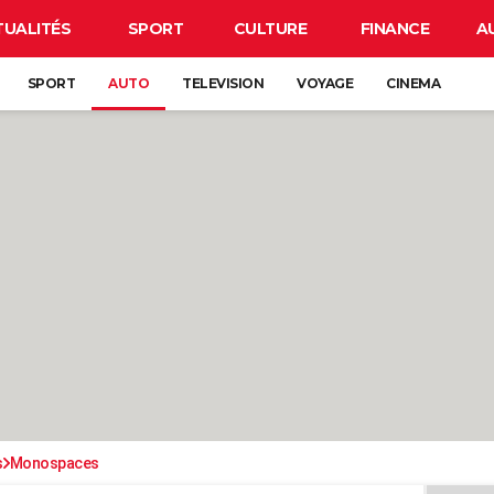
TUALITÉS
SPORT
CULTURE
FINANCE
A
SPORT
AUTO
TELEVISION
VOYAGE
CINEMA
s
Monospaces