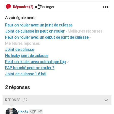
City break
Voyage de noces
Climat
Destinations
Voyage nature
Forum
+
PHOTO
Répondre (2)
Partager
GUIDES D'ACHAT
A voir également:
Peut on rouler avec un joint de culasse
BONS PLANS
Joint de culasse hs peut on rouler
- Meilleures réponses
CARTE DE VOEUX
Peut on rouler avec un début de joint de culasse
-
Meilleures réponses
Carte Bonne année
Carte Pâques
Carte de Noël
Carte Saint-Valentin
Carte d'anniversaire
DICTIONNAIRE
Joint de culasse
No leaky joint de culasse
Biographies
Expressions
Dictionnaire
Citations
Proverbes
PROGRAMME TV
Peut on rouler avec colmatage fap
✓
FAP bouché peut on rouler ?
COPAINS D'AVANT
Joint de culasse 1.6 hdi
Se connecter
Collèges
Universités
Service militaire
S'inscrire
Lycées
Primaires
Entreprises
Avis de recherche
AVIS DE DÉCÈS
2 réponses
FORUM
Lifestyle
Sport
Television
Cinema
Bricolage
Culture
Auto
Voyage
RÉPONSE 1 / 2
snocky.
147