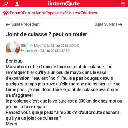
ACTUALITÉS
Forum
Forum Auto
Types de véhicules
Connexion
S'inscrire
Citadines
Rechercher
Société
Education
Villes
Politique
Faits Divers
Monde
+
SPORT
Sujet Précédent
Sujet Suivant
Football
Cyclisme
Forum
Coupe du monde 2026
Tennis
Rugby
CULTURE
Joint de culasse ? peut on rouler
TNT
Cinéma
Musique
Programme TV
Streaming
Sorties cinéma
+
FINANCE
106.1.4
-
Modifié le 28 juin 2013 à 09:42
snocky.
-
28 juin 2013 à 12:59
Impôts
Immobilier
Banque
Crédit
Retraite
Epargne
Risques naturels par ville
Assurance
AUTO
Bonjour,
Réserver un essai
Berlines
Forum auto
Essais
Citadines
SUV
+
HIGH-TECH
Ma voiture est en train de faire un joint de culasse..j'ai
remarquer hier qu'il y a un peu de mayo dans le vase
Meilleur smartphone
Ordinateurs
Guide high-tech
Mobiles
Internet
Jeux vidéo
+
BRICOLAGE
d'expansion, l'eau est "noir" l'huile a pas bouger. depuis
quelques temps je trouve qu'elle marche moins bien. elle ne
Aménagement intérieur
Cuisine
Jardinage
+
Forum
Extérieur
Salle de bains
Rangement
WEEK-END
fume pas !! je vais donc faire le joint de culasse avant que
sa s'aggrave !
Escapades
Expositions
Week-end nature
Guides de France
Patrimoine
Musées
+
LIFESTYLE
le problème c'est que la voiture est a 300km de chez moi ou
je dois la faire réparer.
Bien-être
Mode
+
Art de vivre
Loisirs
Modes de vie
SANTE
Pensez vous que je peux faire 300km d'autoroute sachant
qu'il y a un joint de culasse ?
Guide de la santé
Médicaments
+
Alimentation
Maladies
Sommeil
VOYAGE
Merci