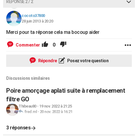
RÉPONSE 2 / 2
cocoto37800
28 juin 2013 à 20:20
Merci pour ta réponse cela ma bocoup aider
0
Commenter
Répondre
Posez votre question
Discussions similaires
Poire amorçage aplati suite à remplacement
filtre GO
Thibeau80
-
19 nov. 2022 à 21:25
fred.ml
-
20 nov. 2022 à 16:21
3 réponses