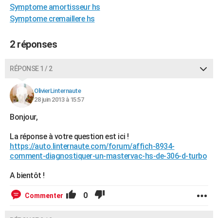
Symptome amortisseur hs
City break
Voyage de noces
Climat
Destinations
Voyage nature
Forum
+
PHOTO
Symptome cremaillere hs
GUIDES D'ACHAT
2 réponses
BONS PLANS
RÉPONSE 1 / 2
CARTE DE VOEUX
Carte Bonne année
Carte Pâques
Carte de Noël
Carte Saint-Valentin
Carte d'anniversaire
DICTIONNAIRE
OlivierLinternaute
28 juin 2013 à 15:57
Biographies
Expressions
Dictionnaire
Citations
Proverbes
PROGRAMME TV
Bonjour,
COPAINS D'AVANT
La réponse à votre question est ici !
https://auto.linternaute.com/forum/affich-8934-
Se connecter
Collèges
Universités
Service militaire
S'inscrire
Lycées
Primaires
Entreprises
Avis de recherche
AVIS DE DÉCÈS
comment-diagnostiquer-un-mastervac-hs-de-306-d-turbo
FORUM
A bientôt !
Lifestyle
Sport
Television
Cinema
Bricolage
Culture
Auto
Voyage
0
Commenter