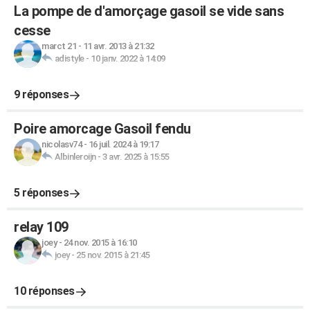
La pompe de d'amorçage gasoil se vide sans
cesse
marct 21
-
11 avr. 2013 à 21:32
adistyle
-
10 janv. 2022 à 14:09
9 réponses
Poire amorcage Gasoil fendu
nicolasv74
-
16 juil. 2024 à 19:17
Albinleroijn
-
3 avr. 2025 à 15:55
5 réponses
relay 109
joey
-
24 nov. 2015 à 16:10
joey
-
25 nov. 2015 à 21:45
10 réponses