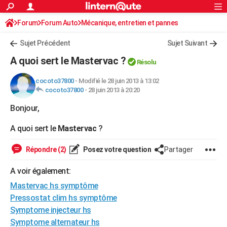
ACTUALITÉS
Forum
Forum Auto
Mécanique, entretien et pannes
Connexion
S'inscrire
Rechercher
Société
Education
Villes
Politique
Faits Divers
Monde
+
SPORT
Sujet Précédent
Sujet Suivant
Football
Cyclisme
Forum
Coupe du monde 2026
Tennis
Rugby
CULTURE
A quoi sert le Mastervac ?
Résolu
TNT
Cinéma
Musique
Programme TV
Streaming
Sorties cinéma
+
FINANCE
cocoto37800
-
Modifié le 28 juin 2013 à 13:02
cocoto37800
-
28 juin 2013 à 20:20
Impôts
Immobilier
Banque
Crédit
Retraite
Epargne
Risques naturels par ville
Assurance
AUTO
Bonjour,
Réserver un essai
Berlines
Forum auto
Essais
Citadines
SUV
+
HIGH-TECH
A quoi sert le
Mastervac
?
Meilleur smartphone
Ordinateurs
Guide high-tech
Mobiles
Internet
Jeux vidéo
+
BRICOLAGE
Répondre (2)
Posez votre question
Partager
Aménagement intérieur
Cuisine
Jardinage
+
Forum
Extérieur
Salle de bains
Rangement
WEEK-END
A voir également:
Escapades
Expositions
Week-end nature
Guides de France
Patrimoine
Musées
+
LIFESTYLE
Mastervac hs symptôme
Bien-être
Mode
+
Art de vivre
Loisirs
Modes de vie
Pressostat clim hs symptôme
SANTE
Symptome injecteur hs
Guide de la santé
Médicaments
+
Alimentation
Maladies
Sommeil
VOYAGE
Symptome alternateur hs