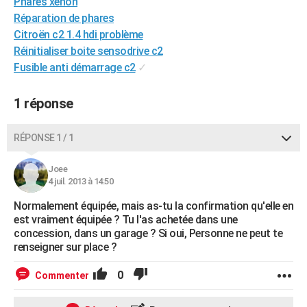
Phares xenon
City break
Voyage de noces
Climat
Destinations
Voyage nature
Forum
+
PHOTO
Réparation de phares
Citroën c2 1.4 hdi problème
GUIDES D'ACHAT
Réinitialiser boite sensodrive c2
Fusible anti démarrage c2
✓
BONS PLANS
CARTE DE VOEUX
1 réponse
Carte Bonne année
Carte Pâques
Carte de Noël
Carte Saint-Valentin
Carte d'anniversaire
DICTIONNAIRE
RÉPONSE 1 / 1
Biographies
Expressions
Dictionnaire
Citations
Proverbes
PROGRAMME TV
Joee
4 juil. 2013 à 14:50
COPAINS D'AVANT
Normalement équipée, mais as-tu la confirmation qu'elle en
Se connecter
Collèges
Universités
Service militaire
S'inscrire
Lycées
Primaires
Entreprises
Avis de recherche
AVIS DE DÉCÈS
est vraiment équipée ? Tu l'as achetée dans une
concession, dans un garage ? Si oui, Personne ne peut te
FORUM
renseigner sur place ?
Lifestyle
Sport
Television
Cinema
Bricolage
Culture
Auto
Voyage
0
Commenter