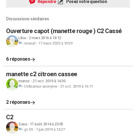
Répondre
Posez votre question
Discussions similaires
Ouverture capot (manette rouge ) C2 Cassé
Lilou
-
2 mars 2016 à 18:12
renaud
-
17 mars 2023 à 10:59
6 réponses
manette c2 citroen cassee
munoz
-
21 oct. 2019 à 14:30
Utilisateur anonyme
-
21 oct. 2019 à 16:11
2 réponses
C2
Sasa
-
17 août 2014 à 23:05
gt.55
-
7 juin 2019 à 14:27