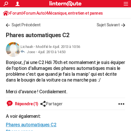
ACTUALITÉS
Forum
Forum Auto
Mécanique, entretien et pannes
Connexion
S'inscrire
Rechercher
Société
Education
Villes
Politique
Faits Divers
Monde
+
SPORT
Sujet Précédent
Sujet Suivant
Football
Cyclisme
Forum
Coupe du monde 2026
Tennis
Rugby
CULTURE
Phares automatiques C2
TNT
Cinéma
Musique
Programme TV
Streaming
Sorties cinéma
+
FINANCE
Lichaah
-
Modifié le 4 juil. 2013 à 10:56
Joee -
4 juil. 2013 à 14:50
Impôts
Immobilier
Banque
Crédit
Retraite
Epargne
Risques naturels par ville
Assurance
AUTO
Bonjour, j'ai une C2 Hdi 70ch et normalement je suis équiper
Réserver un essai
Berlines
Forum auto
Essais
Citadines
SUV
+
HIGH-TECH
de l'option d'allumages des phares automatiques mais le
problème c'est que quand je fais la manip' qui est écrite
Meilleur smartphone
Ordinateurs
Guide high-tech
Mobiles
Internet
Jeux vidéo
+
BRICOLAGE
dans le bouqin de la voiture ca ne marche pas :/
Aménagement intérieur
Cuisine
Jardinage
+
Forum
Extérieur
Salle de bains
Rangement
WEEK-END
Merci d'avance ! Cordialement.
Escapades
Expositions
Week-end nature
Guides de France
Patrimoine
Musées
+
LIFESTYLE
Répondre (1)
Partager
Bien-être
Mode
+
Art de vivre
Loisirs
Modes de vie
SANTE
A voir également:
Phares automatiques C2
Guide de la santé
Médicaments
+
Alimentation
Maladies
Sommeil
VOYAGE