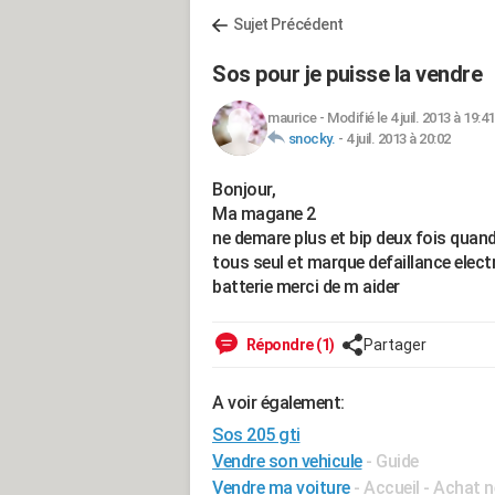
Sujet Précédent
Sos pour je puisse la vendre
maurice
-
Modifié le 4 juil. 2013 à 19:41
snocky.
-
4 juil. 2013 à 20:02
Bonjour,
Ma magane 2
ne demare plus et bip deux fois quand
tous seul et marque defaillance elec
batterie merci de m aider
Répondre (1)
Partager
A voir également:
Sos 205 gti
Vendre son vehicule
- Guide
Vendre ma voiture
- Accueil - Achat 