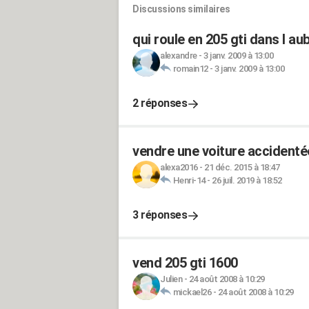
Discussions similaires
qui roule en 205 gti dans l a
alexandre
-
3 janv. 2009 à 13:00
romain12
-
3 janv. 2009 à 13:00
2 réponses
vendre une voiture accidentée
alexa2016
-
21 déc. 2015 à 18:47
Henri-14
-
26 juil. 2019 à 18:52
3 réponses
vend 205 gti 1600
Julien
-
24 août 2008 à 10:29
mickael26
-
24 août 2008 à 10:29