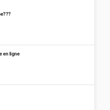
ube???
 en ligne