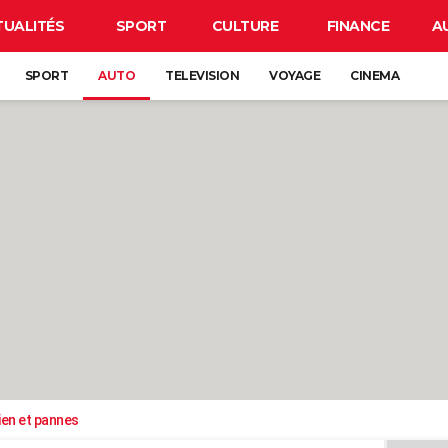
TUALITÉS
SPORT
CULTURE
FINANCE
A
SPORT
AUTO
TELEVISION
VOYAGE
CINEMA
ien et pannes