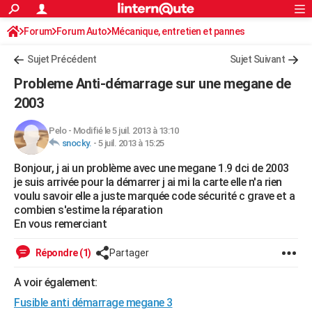
ACTUALITÉS
Forum
Forum Auto
Mécanique, entretien et pannes
Connexion
S'inscrire
Rechercher
Société
Education
Villes
Politique
Faits Divers
Monde
+
SPORT
Sujet Précédent
Sujet Suivant
Football
Cyclisme
Forum
Coupe du monde 2026
Tennis
Rugby
CULTURE
Probleme Anti-démarrage sur une megane de
TNT
Cinéma
Musique
Programme TV
Streaming
Sorties cinéma
+
2003
FINANCE
Impôts
Immobilier
Banque
Crédit
Retraite
Epargne
Risques naturels par ville
Assurance
AUTO
Pelo
-
Modifié le 5 juil. 2013 à 13:10
snocky.
-
5 juil. 2013 à 15:25
Réserver un essai
Berlines
Forum auto
Essais
Citadines
SUV
+
HIGH-TECH
Bonjour, j ai un problème avec une megane 1.9 dci de 2003
je suis arrivée pour la démarrer j ai mi la carte elle n'a rien
Meilleur smartphone
Ordinateurs
Guide high-tech
Mobiles
Internet
Jeux vidéo
+
BRICOLAGE
voulu savoir elle a juste marquée code sécurité c grave et a
combien s'estime la réparation
Aménagement intérieur
Cuisine
Jardinage
+
Forum
Extérieur
Salle de bains
Rangement
WEEK-END
En vous remerciant
Escapades
Expositions
Week-end nature
Guides de France
Patrimoine
Musées
+
LIFESTYLE
Répondre (1)
Partager
Bien-être
Mode
+
Art de vivre
Loisirs
Modes de vie
SANTE
A voir également:
Guide de la santé
Médicaments
+
Alimentation
Maladies
Sommeil
VOYAGE
Fusible anti démarrage megane 3