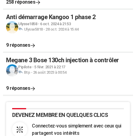
258 réponses
Anti démarrage Kangoo 1 phase 2
Ulysse1858
-
6 oct. 2024 à 21:53
Ulysse5818
-
28 oct. 2024 à 15:44
9 réponses
Megane 3 Bose 130ch injection à contrôler
Pipilote
-
5 févr. 2021 à 22:17
Btp
-
26 août 2023 à 00:54
9 réponses
DEVENEZ MEMBRE EN QUELQUES CLICS
Connectez-vous simplement avec ceux qui
partagent vos intérêts