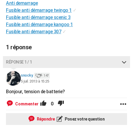
Anti demarrage
City break
Voyage de noces
Climat
Destinations
Voyage nature
Forum
+
PHOTO
Fusible anti démarrage twingo 1
✓
Fusible anti démarrage scenic 3
GUIDES D'ACHAT
Fusible anti démarrage kangoo 1
BONS PLANS
Fusible anti démarrage 307
✓
CARTE DE VOEUX
1 réponse
Carte Bonne année
Carte Pâques
Carte de Noël
Carte Saint-Valentin
Carte d'anniversaire
DICTIONNAIRE
RÉPONSE 1 / 1
Biographies
Expressions
Dictionnaire
Citations
Proverbes
PROGRAMME TV
snocky.
147
COPAINS D'AVANT
5 juil. 2013 à 15:25
Se connecter
Collèges
Universités
Service militaire
S'inscrire
Lycées
Primaires
Entreprises
Avis de recherche
Bonjour, tension de batterie?
AVIS DE DÉCÈS
FORUM
0
Commenter
Lifestyle
Sport
Television
Cinema
Bricolage
Culture
Auto
Voyage
Répondre
Posez votre question