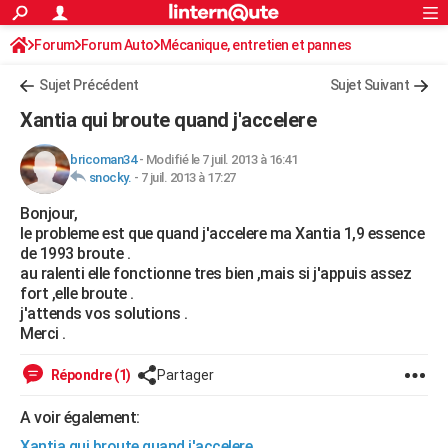
ACTUALITÉS
Forum
Forum Auto
Mécanique, entretien et pannes
Connexion
S'inscrire
Rechercher
Société
Education
Villes
Politique
Faits Divers
Monde
+
SPORT
Sujet Précédent
Sujet Suivant
Football
Cyclisme
Forum
Coupe du monde 2026
Tennis
Rugby
CULTURE
Xantia qui broute quand j'accelere
TNT
Cinéma
Musique
Programme TV
Streaming
Sorties cinéma
+
FINANCE
bricoman34
-
Modifié le 7 juil. 2013 à 16:41
snocky.
-
7 juil. 2013 à 17:27
Impôts
Immobilier
Banque
Crédit
Retraite
Epargne
Risques naturels par ville
Assurance
AUTO
Bonjour,
Réserver un essai
Berlines
Forum auto
Essais
Citadines
SUV
+
HIGH-TECH
le probleme est que quand j'accelere ma Xantia 1,9 essence
de 1993 broute .
Meilleur smartphone
Ordinateurs
Guide high-tech
Mobiles
Internet
Jeux vidéo
+
BRICOLAGE
au ralenti elle fonctionne tres bien ,mais si j'appuis assez
fort ,elle broute .
Aménagement intérieur
Cuisine
Jardinage
+
Forum
Extérieur
Salle de bains
Rangement
WEEK-END
j'attends vos solutions .
Merci .
Escapades
Expositions
Week-end nature
Guides de France
Patrimoine
Musées
+
LIFESTYLE
Répondre (1)
Partager
Bien-être
Mode
+
Art de vivre
Loisirs
Modes de vie
SANTE
A voir également:
Guide de la santé
Médicaments
+
Alimentation
Maladies
Sommeil
VOYAGE
Xantia qui broute quand j'accelere