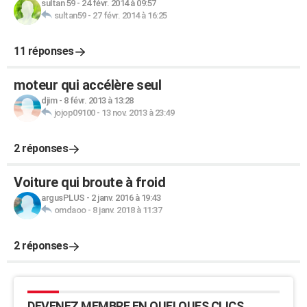
sultan 59
-
24 févr. 2014 à 09:57
sultan59
-
27 févr. 2014 à 16:25
11 réponses
moteur qui accélère seul
djim
-
8 févr. 2013 à 13:28
jojop09100
-
13 nov. 2013 à 23:49
2 réponses
Voiture qui broute à froid
argusPLUS
-
2 janv. 2016 à 19:43
omdaoo
-
8 janv. 2018 à 11:37
2 réponses
DEVENEZ MEMBRE EN QUELQUES CLICS