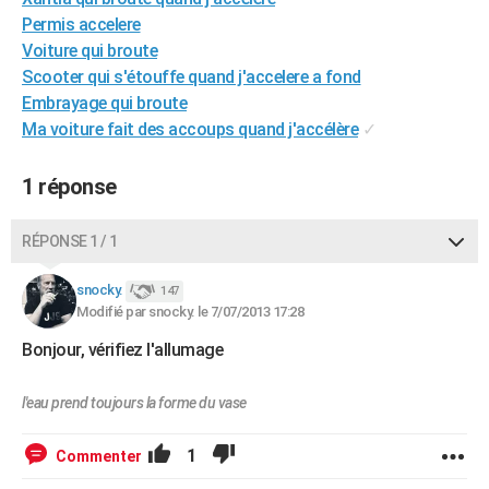
City break
Voyage de noces
Climat
Destinations
Voyage nature
Forum
+
Permis accelere
PHOTO
Voiture qui broute
GUIDES D'ACHAT
Scooter qui s'étouffe quand j'accelere a fond
Embrayage qui broute
BONS PLANS
Ma voiture fait des accoups quand j'accélère
✓
CARTE DE VOEUX
1 réponse
Carte Bonne année
Carte Pâques
Carte de Noël
Carte Saint-Valentin
Carte d'anniversaire
DICTIONNAIRE
RÉPONSE 1 / 1
Biographies
Expressions
Dictionnaire
Citations
Proverbes
PROGRAMME TV
snocky.
COPAINS D'AVANT
147
Modifié par snocky. le 7/07/2013 17:28
Se connecter
Collèges
Universités
Service militaire
S'inscrire
Lycées
Primaires
Entreprises
Avis de recherche
AVIS DE DÉCÈS
Bonjour, vérifiez l'allumage
FORUM
l'eau prend toujours la forme du vase
Lifestyle
Sport
Television
Cinema
Bricolage
Culture
Auto
Voyage
1
Commenter