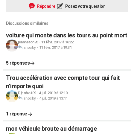
Répondre
Posez votre question
Discussions similaires
voiture qui monte dans les tours au point mort
jeanneton95
-
11 févr. 2017 à 16:22
snocky.
-
11 févr. 2017 à 19:31
5 réponses
Trou accélération avec compte tour qui fait
n’importe quoi
Djbobo109
-
4 juil. 2019 à 12:10
snocky.
-
4 juil. 2019 à 13:11
1 réponse
mon véhicule broute au démarrage