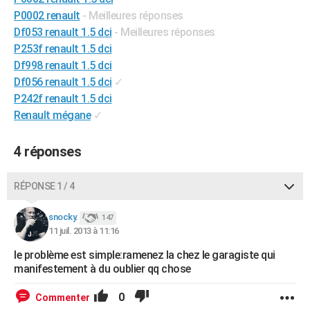
City break
Voyage de noces
Climat
Destinations
Voyage nature
Forum
+
P0002 renault
- Meilleures réponses
PHOTO
Df053 renault 1.5 dci
- Meilleures réponses
GUIDES D'ACHAT
P253f renault 1.5 dci
Df998 renault 1.5 dci
BONS PLANS
Df056 renault 1.5 dci
✓
P242f renault 1.5 dci
CARTE DE VOEUX
Renault mégane
✓
Carte Bonne année
Carte Pâques
Carte de Noël
Carte Saint-Valentin
Carte d'anniversaire
DICTIONNAIRE
4 réponses
Biographies
Expressions
Dictionnaire
Citations
Proverbes
PROGRAMME TV
COPAINS D'AVANT
RÉPONSE 1 / 4
Se connecter
Collèges
Universités
Service militaire
S'inscrire
Lycées
Primaires
Entreprises
Avis de recherche
AVIS DE DÉCÈS
snocky.
147
11 juil. 2013 à 11:16
FORUM
le problème est simple:ramenez la chez le garagiste qui
Lifestyle
Sport
Television
Cinema
Bricolage
Culture
Auto
Voyage
manifestement à du oublier qq chose
0
Commenter