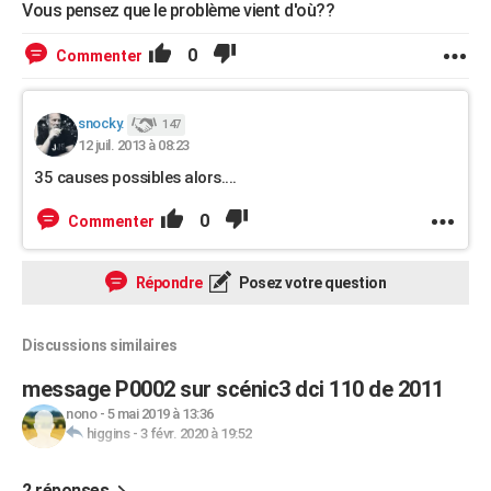
Vous pensez que le problème vient d'où??
0
Commenter
snocky.
147
12 juil. 2013 à 08:23
35 causes possibles alors....
0
Commenter
Répondre
Posez votre question
Discussions similaires
message P0002 sur scénic3 dci 110 de 2011
nono
-
5 mai 2019 à 13:36
higgins
-
3 févr. 2020 à 19:52
2 réponses