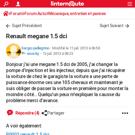
ACTUALITÉS
Forum
Forum Auto
Mécanique, entretien et pannes
Connexion
S'inscrire
Rechercher
Société
Education
Villes
Politique
Faits Divers
Monde
+
SPORT
Sujet Précédent
Sujet Suivant
Football
Cyclisme
Forum
Coupe du monde 2026
Tennis
Rugby
CULTURE
Renault megane 1.5 dci
TNT
Cinéma
Musique
Programme TV
Streaming
Sorties cinéma
+
FINANCE
Sergio pellegrino
-
Modifié le 11 juil. 2013 à 06:58
snocky.
-
12 juil. 2013 à 08:23
Impôts
Immobilier
Banque
Crédit
Retraite
Epargne
Risques naturels par ville
Assurance
AUTO
Bonjour j'ai une megane 1.5 dci de 2005, j'ai changer la
Réserver un essai
Berlines
Forum auto
Essais
Citadines
SUV
+
HIGH-TECH
pompe d'injection et les injecteur, depuis que j'ai récupérer
la voiture de chez le garagiste la voiture a une perte de
Meilleur smartphone
Ordinateurs
Guide high-tech
Mobiles
Internet
Jeux vidéo
+
BRICOLAGE
puissance énorme ces une 105 chevaux et maintenant je
suis obliger de passer la voiture en première pour monter la
Aménagement intérieur
Cuisine
Jardinage
+
Forum
Extérieur
Salle de bains
Rangement
WEEK-END
moindre côté... Quelqu'un peux m'expliquer la causse du
problème merci d'avance.
Escapades
Expositions
Week-end nature
Guides de France
Patrimoine
Musées
+
LIFESTYLE
Répondre (4)
Partager
Bien-être
Mode
+
Art de vivre
Loisirs
Modes de vie
SANTE
A voir également:
Guide de la santé
Médicaments
+
Alimentation
Maladies
Sommeil
VOYAGE
P0002 renault 1.5 dci