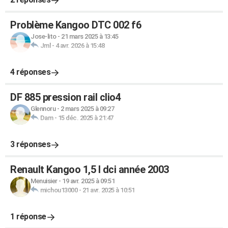
Problème Kangoo DTC 002 f6
Jose-lito
-
21 mars 2025 à 13:45
Jml
-
4 avr. 2026 à 15:48
4 réponses
DF 885 pression rail clio4
Glennoru
-
2 mars 2025 à 09:27
Dam
-
15 déc. 2025 à 21:47
3 réponses
Renault Kangoo 1,5 l dci année 2003
Menuisier
-
19 avr. 2025 à 09:51
michou13000
-
21 avr. 2025 à 10:51
1 réponse