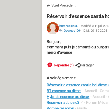
Sujet Précédent
Réservoir d'essence xantia hd
laurence12330
-
Modifié le 11 juil. 201
Georges106
-
12 juil. 2013 à 20:04
Bonjour,
comment puis je démonté ou purger mo
merci d'avance
Répondre (1)
Partager
A voir également:
Réservoir d'essence xantia hdi diesel
B7 essence ou diesel
- Accueil - Carb
Hybride essence ou diesel
- Accueil -
Reservoir adblue c3
✓
-
Forum Mécani
Pompe reservoir
- Guide