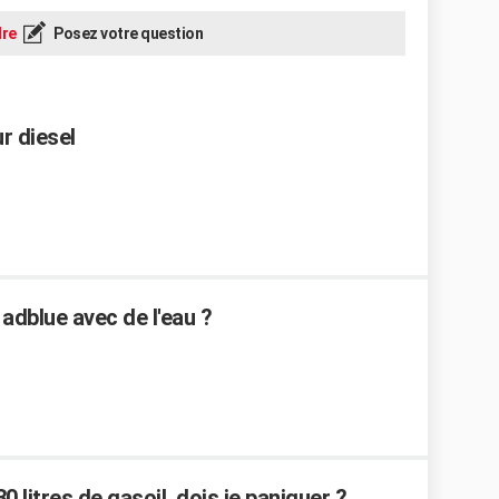
re
Posez votre question
r diesel
 adblue avec de l'eau ?
0 litres de gasoil, dois je paniquer ?