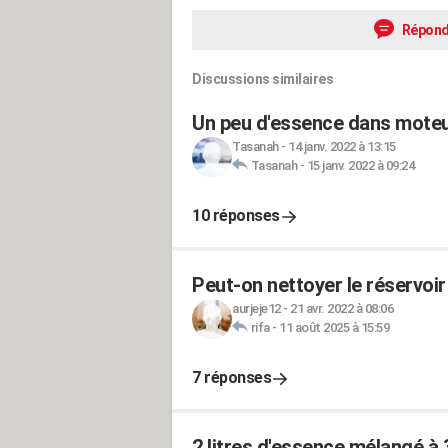
Répond
Discussions similaires
Un peu d'essence dans moteu
Tasanah
-
14 janv. 2022 à 13:15
Tasanah
-
15 janv. 2022 à 09:24
10 réponses
Peut-on nettoyer le réservoir
aurjeje12
-
21 avr. 2022 à 08:06
rifa
-
11 août 2025 à 15:59
7 réponses
2 litres d'essence mélangé à 3