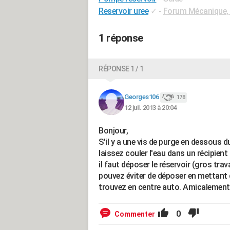
Reservoir uree
✓
-
Forum Mécanique, 
1 réponse
RÉPONSE 1 / 1
Georges106
178
12 juil. 2013 à 20:04
Bonjour,
S'il y a une vis de purge en dessous d
laissez couler l'eau dans un récipient 
il faut déposer le réservoir (gros tra
pouvez éviter de déposer en mettant d
trouvez en centre auto. Amicalement
0
Commenter