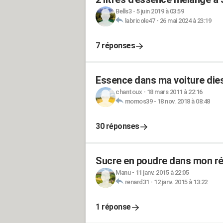
Bells3
-
5 juin 2019 à 03:59
labricole47
-
26 mai 2024 à 23:19
7 réponses
Essence dans ma voiture diese
chantoux
-
18 mars 2011 à 22:16
momos39
-
18 nov. 2018 à 08:48
30 réponses
Sucre en poudre dans mon rés
Manu
-
11 janv. 2015 à 22:05
renard31
-
12 janv. 2015 à 13:22
1 réponse