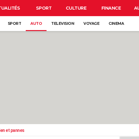
TUALITÉS
SPORT
CULTURE
FINANCE
A
SPORT
AUTO
TELEVISION
VOYAGE
CINEMA
ien et pannes