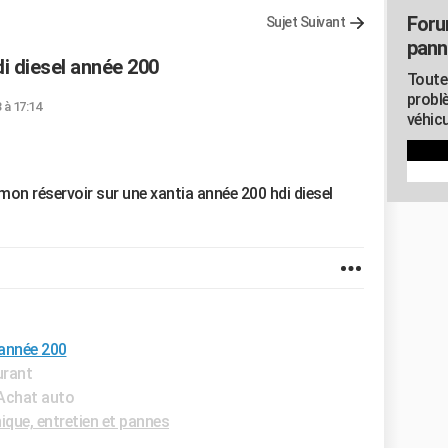
Foru
Sujet Suivant
pann
i diesel année 200
Toute
probl
3 à 17:14
véhicu
n réservoir sur une xantia année 200 hdi diesel
 année 200
urant
 Achat auto
que, entretien et pannes