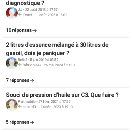
diagnostique ?
JJ
-
22 août 2013 à 17:57
Domi
-
11 août 2025 à 16:02
10 réponses
2 litres d'essence mélangé à 30 litres de
gasoil, dois je paniquer ?
Bells3
-
5 juin 2019 à 03:59
labricole47
-
26 mai 2024 à 23:19
7 réponses
Souci de pression d’huile sur C3. Que faire ?
Pletmobile
-
27 févr. 2021 à 17:52
renard31
-
14 déc. 2023 à 19:13
5 réponses