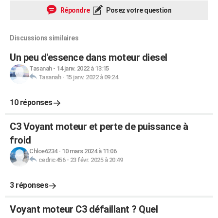
Répondre
Posez votre question
Discussions similaires
Un peu d'essence dans moteur diesel
Tasanah
-
14 janv. 2022 à 13:15
Tasanah
-
15 janv. 2022 à 09:24
10 réponses
C3 Voyant moteur et perte de puissance à
froid
Chloe6234
-
10 mars 2024 à 11:06
cedric456
-
23 févr. 2025 à 20:49
3 réponses
Voyant moteur C3 défaillant ? Quel