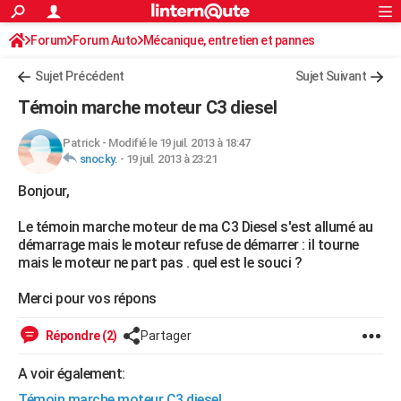
ACTUALITÉS
Forum
Forum Auto
Mécanique, entretien et pannes
Connexion
S'inscrire
Rechercher
Société
Education
Villes
Politique
Faits Divers
Monde
+
SPORT
Sujet Précédent
Sujet Suivant
Football
Cyclisme
Forum
Coupe du monde 2026
Tennis
Rugby
CULTURE
Témoin marche moteur C3 diesel
TNT
Cinéma
Musique
Programme TV
Streaming
Sorties cinéma
+
FINANCE
Patrick
-
Modifié le 19 juil. 2013 à 18:47
snocky.
-
19 juil. 2013 à 23:21
Impôts
Immobilier
Banque
Crédit
Retraite
Epargne
Risques naturels par ville
Assurance
AUTO
Bonjour,
Réserver un essai
Berlines
Forum auto
Essais
Citadines
SUV
+
HIGH-TECH
Le témoin marche moteur de ma C3 Diesel s'est allumé au
Meilleur smartphone
Ordinateurs
Guide high-tech
Mobiles
Internet
Jeux vidéo
+
BRICOLAGE
démarrage mais le moteur refuse de démarrer : il tourne
mais le moteur ne part pas . quel est le souci ?
Aménagement intérieur
Cuisine
Jardinage
+
Forum
Extérieur
Salle de bains
Rangement
WEEK-END
Merci pour vos répons
Escapades
Expositions
Week-end nature
Guides de France
Patrimoine
Musées
+
LIFESTYLE
Répondre (2)
Partager
Bien-être
Mode
+
Art de vivre
Loisirs
Modes de vie
SANTE
A voir également:
Guide de la santé
Médicaments
+
Alimentation
Maladies
Sommeil
VOYAGE
Témoin marche moteur C3 diesel