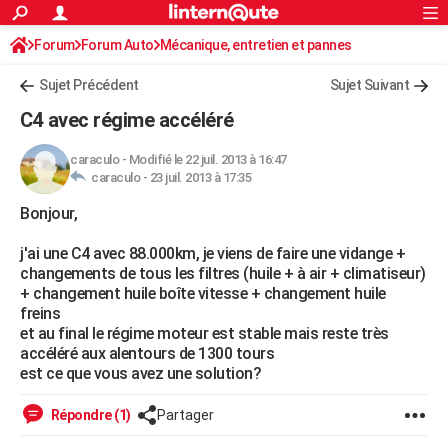
ACTUALITÉS
Forum
Forum Auto
Mécanique, entretien et pannes
Connexion
S'inscrire
Rechercher
Société
Education
Villes
Politique
Faits Divers
Monde
+
SPORT
Sujet Précédent
Sujet Suivant
Football
Cyclisme
Forum
Coupe du monde 2026
Tennis
Rugby
CULTURE
C4 avec régime accéléré
TNT
Cinéma
Musique
Programme TV
Streaming
Sorties cinéma
+
FINANCE
caraculo
-
Modifié le 22 juil. 2013 à 16:47
caraculo -
23 juil. 2013 à 17:35
Impôts
Immobilier
Banque
Crédit
Retraite
Epargne
Risques naturels par ville
Assurance
AUTO
Bonjour,
Réserver un essai
Berlines
Forum auto
Essais
Citadines
SUV
+
HIGH-TECH
j'ai une C4 avec 88.000km, je viens de faire une vidange +
Meilleur smartphone
Ordinateurs
Guide high-tech
Mobiles
Internet
Jeux vidéo
+
BRICOLAGE
changements de tous les filtres (huile + à air + climatiseur)
+ changement huile boîte vitesse + changement huile
Aménagement intérieur
Cuisine
Jardinage
+
Forum
Extérieur
Salle de bains
Rangement
WEEK-END
freins
et au final le régime moteur est stable mais reste très
Escapades
Expositions
Week-end nature
Guides de France
Patrimoine
Musées
+
LIFESTYLE
accéléré aux alentours de 1300 tours
est ce que vous avez une solution?
Bien-être
Mode
+
Art de vivre
Loisirs
Modes de vie
SANTE
Répondre (1)
Partager
Guide de la santé
Médicaments
+
Alimentation
Maladies
Sommeil
VOYAGE