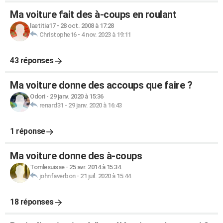
Ma voiture fait des à-coups en roulant
laetitia17
-
28 oct. 2008 à 17:28
Christophe16
-
4 nov. 2023 à 19:11
43 réponses
Ma voiture donne des accoups que faire ?
Odori
-
29 janv. 2020 à 15:36
renard31
-
29 janv. 2020 à 16:43
1 réponse
Ma voiture donne des à-coups
Tomlesuisse
-
25 avr. 2014 à 15:34
johnfaverbon
-
21 juil. 2020 à 15:44
18 réponses