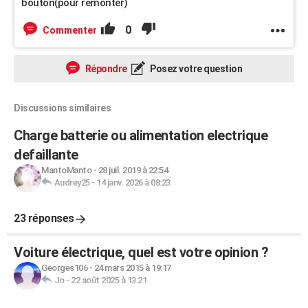
bouton(pour remonter)
0
Commenter
Répondre
Posez votre question
Discussions similaires
Charge batterie ou alimentation electrique
defaillante
MantoManto
-
28 juil. 2019 à 22:54
Audrey25
-
14 janv. 2026 à 08:23
23 réponses
Voiture électrique, quel est votre opinion ?
Georges106
-
24 mars 2015 à 19:17
Jo
-
22 août 2025 à 13:21