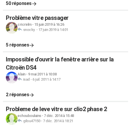
50 réponses
Problème vitre passager
cricrivlm
-
15 juin 2019 à 16:26
snocky.
-
17 juin 2019 à 14:01
5 réponses
Impossible d'ouvrir la fenêtre arrière sur la
Citroën DS4
Alain
-
9 mai 2011 à 10:08
isad
-
6 juil. 2011 à 14:17
2 réponses
Probleme de leve vitre sur clio2 phase 2
echouboulains
-
7 déc. 2014 à 15:48
gilou47150
-
7 déc. 2014 à 18:21