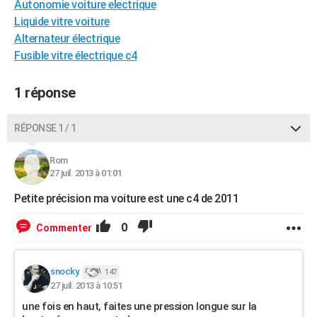
Autonomie voiture electrique
City break
Voyage de noces
Climat
Destinations
Voyage nature
Forum
+
PHOTO
Liquide vitre voiture
Alternateur électrique
GUIDES D'ACHAT
Fusible vitre électrique c4
BONS PLANS
1 réponse
CARTE DE VOEUX
Carte Bonne année
Carte Pâques
Carte de Noël
Carte Saint-Valentin
Carte d'anniversaire
RÉPONSE 1 / 1
DICTIONNAIRE
Biographies
Expressions
Dictionnaire
Citations
Proverbes
PROGRAMME TV
Rom
27 juil. 2013 à 01:01
COPAINS D'AVANT
Petite précision ma voiture est une c4 de 2011
Se connecter
Collèges
Universités
Service militaire
S'inscrire
Lycées
Primaires
Entreprises
Avis de recherche
AVIS DE DÉCÈS
0
Commenter
FORUM
Lifestyle
Sport
Television
Cinema
Bricolage
Culture
Auto
Voyage
snocky.
147
27 juil. 2013 à 10:51
une fois en haut, faites une pression longue sur la