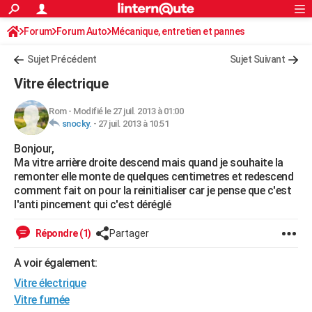
ACTUALITÉS
Forum
Forum Auto
Mécanique, entretien et pannes
Connexion
S'inscrire
Rechercher
Société
Education
Villes
Politique
Faits Divers
Monde
+
SPORT
Sujet Précédent
Sujet Suivant
Football
Cyclisme
Forum
Coupe du monde 2026
Tennis
Rugby
CULTURE
Vitre électrique
TNT
Cinéma
Musique
Programme TV
Streaming
Sorties cinéma
+
FINANCE
Rom
-
Modifié le 27 juil. 2013 à 01:00
snocky.
-
27 juil. 2013 à 10:51
Impôts
Immobilier
Banque
Crédit
Retraite
Epargne
Risques naturels par ville
Assurance
AUTO
Bonjour,
Réserver un essai
Berlines
Forum auto
Essais
Citadines
SUV
+
HIGH-TECH
Ma vitre arrière droite descend mais quand je souhaite la
remonter elle monte de quelques centimetres et redescend
Meilleur smartphone
Ordinateurs
Guide high-tech
Mobiles
Internet
Jeux vidéo
+
BRICOLAGE
comment fait on pour la reinitialiser car je pense que c'est
l'anti pincement qui c'est déréglé
Aménagement intérieur
Cuisine
Jardinage
+
Forum
Extérieur
Salle de bains
Rangement
WEEK-END
Répondre (1)
Partager
Escapades
Expositions
Week-end nature
Guides de France
Patrimoine
Musées
+
LIFESTYLE
A voir également:
Bien-être
Mode
+
Art de vivre
Loisirs
Modes de vie
SANTE
Vitre électrique
Guide de la santé
Médicaments
+
Alimentation
Maladies
Sommeil
Vitre fumée
VOYAGE