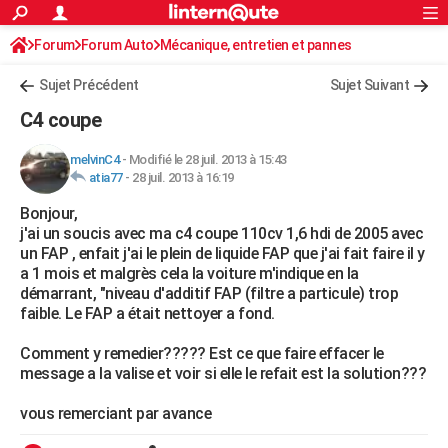
ACTUALITÉS
Forum
Forum Auto
Mécanique, entretien et pannes
Connexion
S'inscrire
Rechercher
Société
Education
Villes
Politique
Faits Divers
Monde
+
SPORT
Sujet Précédent
Sujet Suivant
Football
Cyclisme
Forum
Coupe du monde 2026
Tennis
Rugby
CULTURE
C4 coupe
TNT
Cinéma
Musique
Programme TV
Streaming
Sorties cinéma
+
FINANCE
melvinC4
-
Modifié le 28 juil. 2013 à 15:43
atia77
-
28 juil. 2013 à 16:19
Impôts
Immobilier
Banque
Crédit
Retraite
Epargne
Risques naturels par ville
Assurance
AUTO
Bonjour,
Réserver un essai
Berlines
Forum auto
Essais
Citadines
SUV
+
HIGH-TECH
j'ai un soucis avec ma c4 coupe 110cv 1,6 hdi de 2005 avec
un FAP , enfait j'ai le plein de liquide FAP que j'ai fait faire il y
Meilleur smartphone
Ordinateurs
Guide high-tech
Mobiles
Internet
Jeux vidéo
+
BRICOLAGE
a 1 mois et malgrès cela la voiture m'indique en la
démarrant, "niveau d'additif FAP (filtre a particule) trop
Aménagement intérieur
Cuisine
Jardinage
+
Forum
Extérieur
Salle de bains
Rangement
WEEK-END
faible. Le FAP a était nettoyer a fond.
Escapades
Expositions
Week-end nature
Guides de France
Patrimoine
Musées
+
LIFESTYLE
Comment y remedier????? Est ce que faire effacer le
message a la valise et voir si elle le refait est la solution???
Bien-être
Mode
+
Art de vivre
Loisirs
Modes de vie
SANTE
vous remerciant par avance
Guide de la santé
Médicaments
+
Alimentation
Maladies
Sommeil
VOYAGE