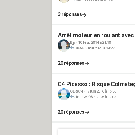
3 réponses
Arrêt moteur en roulant avec
Bjp
-
10 févr. 2014 à 21:10
BEN
-
5 mai 2025 à 14:27
20 réponses
C4 Picasso : Risque Colmatag
OLR974
-
17 juin 2016 à 15:50
fr1
-
25 févr. 2025 à 19:03
20 réponses