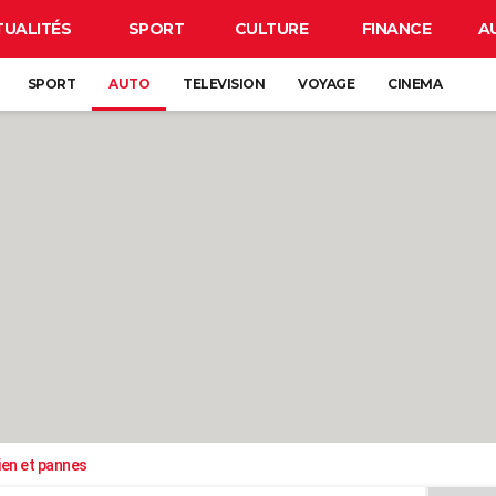
TUALITÉS
SPORT
CULTURE
FINANCE
A
SPORT
AUTO
TELEVISION
VOYAGE
CINEMA
ien et pannes