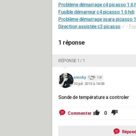
Problème démarrage c4 picasso 1.6 h
Fusible démarreur c4 picasso 1.6 hdi
Problème démarrage xsara picasso 1.
Direction assistée c3 picasso
✓
-
For
1 réponse
RÉPONSE 1 / 1
snocky.
147
30 juil. 2013 à 18:08
Sonde de température a controler
0
Commenter
Répond