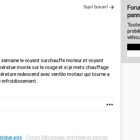
Foru
Sujet Suivant
pann
Toute
probl
véhicu
e semaine le voyant surchauffe moteur et voyant
mpératue monte sur le rouge et si je mets chauffage
pérature redescend avec ventilo moteur qui tourne a
e refroidissement.
tique avis
-
Forum Mécanique, entretien et pannes