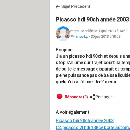
Sujet Précédent
Picasso hdi 90ch année 2003
mgm
-
Modifié le 30 juil. 2013 à 14:53
snocky.
-
30 juil. 2013 à 18:08
Bonjour,
J'a un picasso hdi 90ch et depuis un
stop s'allume sur trajet court .la te
de suite le message disparait et tem
pleine puissance.pas de baisse liquid
quelqu'un a t'il une idée? merci
Répondre (1)
Partager
A voir également:
Picasso hdi 90ch année 2003
C4 picasso 2l hdi 138cv boite automa