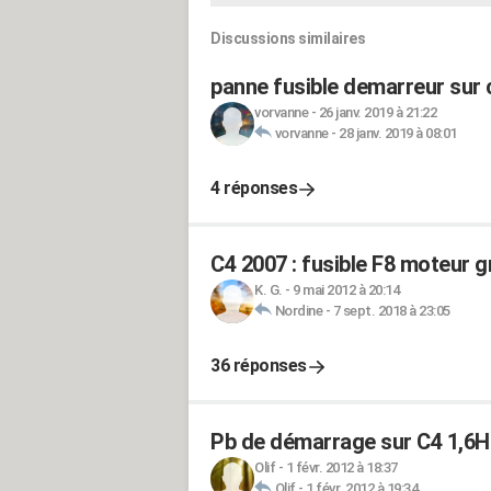
Discussions similaires
panne fusible demarreur sur 
vorvanne
-
26 janv. 2019 à 21:22
vorvanne
-
28 janv. 2019 à 08:01
4 réponses
C4 2007 : fusible F8 moteur gr
K. G.
-
9 mai 2012 à 20:14
Nordine
-
7 sept. 2018 à 23:05
36 réponses
Pb de démarrage sur C4 1,6H
Olif
-
1 févr. 2012 à 18:37
Olif
-
1 févr. 2012 à 19:34