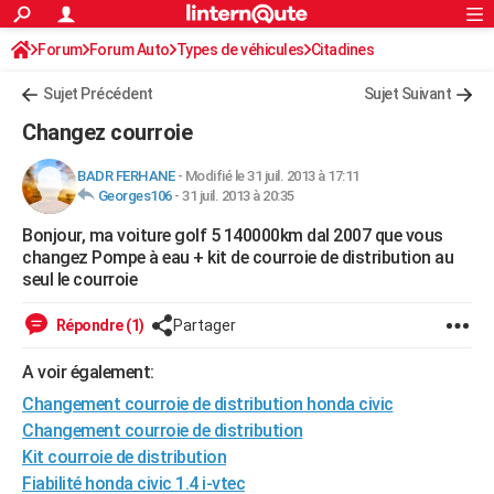
ACTUALITÉS
Forum
Forum Auto
Types de véhicules
Connexion
S'inscrire
Citadines
Rechercher
Société
Education
Villes
Politique
Faits Divers
Monde
+
SPORT
Sujet Précédent
Sujet Suivant
Football
Cyclisme
Forum
Coupe du monde 2026
Tennis
Rugby
CULTURE
Changez courroie
TNT
Cinéma
Musique
Programme TV
Streaming
Sorties cinéma
+
FINANCE
BADR FERHANE
-
Modifié le 31 juil. 2013 à 17:11
Georges106
-
31 juil. 2013 à 20:35
Impôts
Immobilier
Banque
Crédit
Retraite
Epargne
Risques naturels par ville
Assurance
AUTO
Bonjour, ma voiture golf 5 140000km dal 2007 que vous
Réserver un essai
Berlines
Forum auto
Essais
Citadines
SUV
+
HIGH-TECH
changez Pompe à eau + kit de courroie de distribution au
seul le courroie
Meilleur smartphone
Ordinateurs
Guide high-tech
Mobiles
Internet
Jeux vidéo
+
BRICOLAGE
Répondre (1)
Partager
Aménagement intérieur
Cuisine
Jardinage
+
Forum
Extérieur
Salle de bains
Rangement
WEEK-END
A voir également:
Escapades
Expositions
Week-end nature
Guides de France
Patrimoine
Musées
+
LIFESTYLE
Changement courroie de distribution honda civic
Bien-être
Mode
+
Art de vivre
Loisirs
Modes de vie
Changement courroie de distribution
SANTE
Kit courroie de distribution
Guide de la santé
Médicaments
+
Alimentation
Maladies
Sommeil
VOYAGE
Fiabilité honda civic 1.4 i-vtec