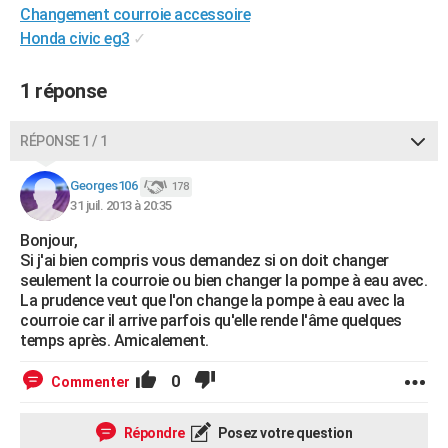
Changement courroie accessoire
City break
Voyage de noces
Climat
Destinations
Voyage nature
Forum
+
PHOTO
Honda civic eg3
✓
GUIDES D'ACHAT
1 réponse
BONS PLANS
RÉPONSE 1 / 1
CARTE DE VOEUX
Carte Bonne année
Carte Pâques
Carte de Noël
Carte Saint-Valentin
Carte d'anniversaire
DICTIONNAIRE
Georges106
178
31 juil. 2013 à 20:35
Biographies
Expressions
Dictionnaire
Citations
Proverbes
PROGRAMME TV
Bonjour,
Si j'ai bien compris vous demandez si on doit changer
COPAINS D'AVANT
seulement la courroie ou bien changer la pompe à eau avec.
La prudence veut que l'on change la pompe à eau avec la
Se connecter
Collèges
Universités
Service militaire
S'inscrire
Lycées
Primaires
Entreprises
Avis de recherche
AVIS DE DÉCÈS
courroie car il arrive parfois qu'elle rende l'âme quelques
temps après. Amicalement.
FORUM
0
Commenter
Lifestyle
Sport
Television
Cinema
Bricolage
Culture
Auto
Voyage
Répondre
Posez votre question