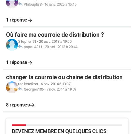
Philoupli38
-
16 janv. 2025 à 15:15
1 réponse
Où faire ma courroie de distribution ?
Stephen91
-
20 oct. 2013 à 19:00
papou4211
-
20 oct. 2013 à 20:44
1 réponse
changer la courroie ou chaine de distribution
reglisseikos
-
6 nov. 2014 à 13:37
Georges106
-
7 nov. 2014 à 19:09
8 réponses
DEVENEZ MEMBRE EN QUELQUES CLICS