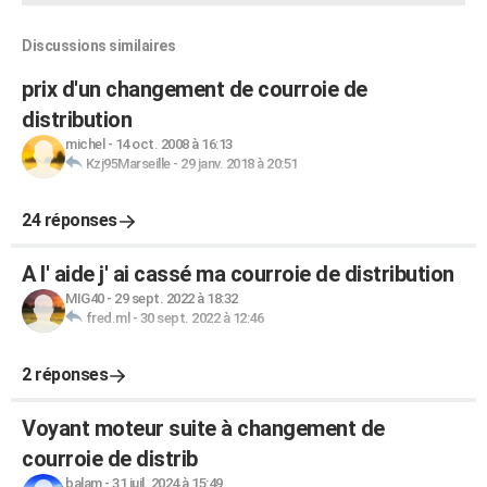
Discussions similaires
prix d'un changement de courroie de
distribution
michel
-
14 oct. 2008 à 16:13
Kzj95Marseille
-
29 janv. 2018 à 20:51
24 réponses
A l' aide j' ai cassé ma courroie de distribution
MIG40
-
29 sept. 2022 à 18:32
fred.ml
-
30 sept. 2022 à 12:46
2 réponses
Voyant moteur suite à changement de
courroie de distrib
balam
-
31 juil. 2024 à 15:49