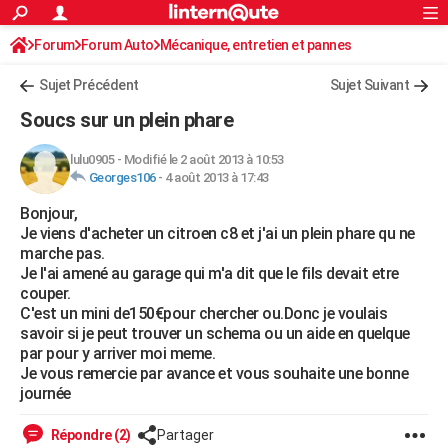
ACTUALITÉS
Forum
Forum Auto
Mécanique, entretien et pannes
Connexion
S'inscrire
Rechercher
Société
Education
Villes
Politique
Faits Divers
Monde
+
SPORT
Sujet Précédent
Sujet Suivant
Football
Cyclisme
Forum
Coupe du monde 2026
Tennis
Rugby
CULTURE
Soucs sur un plein phare
TNT
Cinéma
Musique
Programme TV
Streaming
Sorties cinéma
+
FINANCE
lulu0905
-
Modifié le 2 août 2013 à 10:53
Georges106
-
4 août 2013 à 17:43
Impôts
Immobilier
Banque
Crédit
Retraite
Epargne
Risques naturels par ville
Assurance
AUTO
Bonjour,
Réserver un essai
Berlines
Forum auto
Essais
Citadines
SUV
+
HIGH-TECH
Je viens d'acheter un citroen c8 et j'ai un plein phare qu ne
marche pas.
Meilleur smartphone
Ordinateurs
Guide high-tech
Mobiles
Internet
Jeux vidéo
+
BRICOLAGE
Je l'ai amené au garage qui m'a dit que le fils devait etre
couper.
Aménagement intérieur
Cuisine
Jardinage
+
Forum
Extérieur
Salle de bains
Rangement
WEEK-END
C'est un mini de150€pour chercher ou.Donc je voulais
savoir si je peut trouver un schema ou un aide en quelque
Escapades
Expositions
Week-end nature
Guides de France
Patrimoine
Musées
+
LIFESTYLE
par pour y arriver moi meme.
Je vous remercie par avance et vous souhaite une bonne
Bien-être
Mode
+
Art de vivre
Loisirs
Modes de vie
SANTE
journée
Guide de la santé
Médicaments
+
Alimentation
Maladies
Sommeil
VOYAGE
Répondre (2)
Partager