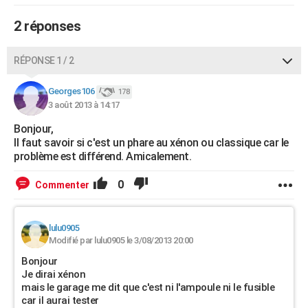
City break
Voyage de noces
Climat
Destinations
Voyage nature
Forum
+
PHOTO
2 réponses
GUIDES D'ACHAT
RÉPONSE 1 / 2
BONS PLANS
Georges106
178
CARTE DE VOEUX
3 août 2013 à 14:17
Carte Bonne année
Carte Pâques
Carte de Noël
Carte Saint-Valentin
Carte d'anniversaire
DICTIONNAIRE
Bonjour,
Il faut savoir si c'est un phare au xénon ou classique car le
Biographies
Expressions
Dictionnaire
Citations
Proverbes
problème est différend. Amicalement.
PROGRAMME TV
COPAINS D'AVANT
0
Commenter
Se connecter
Collèges
Universités
Service militaire
S'inscrire
Lycées
Primaires
Entreprises
Avis de recherche
AVIS DE DÉCÈS
lulu0905
FORUM
Modifié par lulu0905 le 3/08/2013 20:00
Bonjour
Lifestyle
Sport
Television
Cinema
Bricolage
Culture
Auto
Voyage
Je dirai xénon
mais le garage me dit que c'est ni l'ampoule ni le fusible
car il aurai tester