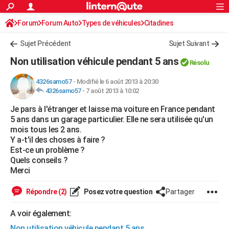
ACTUALITÉS
Forum
Forum Auto
Types de véhicules
Connexion
S'inscrire
Citadines
Rechercher
Société
Education
Villes
Politique
Faits Divers
Monde
+
SPORT
Sujet Précédent
Sujet Suivant
Football
Cyclisme
Forum
Coupe du monde 2026
Tennis
Rugby
CULTURE
Non utilisation véhicule pendant 5 ans
Résolu
TNT
Cinéma
Musique
Programme TV
Streaming
Sorties cinéma
+
FINANCE
4326samo57
-
Modifié le 6 août 2013 à 20:30
4326samo57
-
7 août 2013 à 10:02
Impôts
Immobilier
Banque
Crédit
Retraite
Epargne
Risques naturels par ville
Assurance
AUTO
Je pars à l'étranger et laisse ma voiture en France pendant
Réserver un essai
Berlines
Forum auto
Essais
Citadines
SUV
+
HIGH-TECH
5 ans dans un garage particulier. Elle ne sera utilisée qu'un
mois tous les 2 ans.
Meilleur smartphone
Ordinateurs
Guide high-tech
Mobiles
Internet
Jeux vidéo
+
BRICOLAGE
Y a-t'il des choses à faire ?
Est-ce un problème ?
Aménagement intérieur
Cuisine
Jardinage
+
Forum
Extérieur
Salle de bains
Rangement
WEEK-END
Quels conseils ?
Merci
Escapades
Expositions
Week-end nature
Guides de France
Patrimoine
Musées
+
LIFESTYLE
Répondre (2)
Posez votre question
Partager
Bien-être
Mode
+
Art de vivre
Loisirs
Modes de vie
SANTE
A voir également:
Guide de la santé
Médicaments
+
Alimentation
Maladies
Sommeil
VOYAGE
Non utilisation véhicule pendant 5 ans