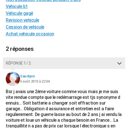
City break
Voyage de noces
Climat
Destinations
Voyage nature
Forum
+
Vehicule b1
PHOTO
Vehicule gagé
GUIDES D'ACHAT
Revision vehicule
Cession de vehicule
BONS PLANS
Achat vehicule occasion
CARTE DE VOEUX
2 réponses
Carte Bonne année
Carte Pâques
Carte de Noël
Carte Saint-Valentin
Carte d'anniversaire
DICTIONNAIRE
RÉPONSE 1 / 2
Biographies
Expressions
Dictionnaire
Citations
Proverbes
PROGRAMME TV
COPAINS D'AVANT
Saxolyon
6 août 2013 à 22:04
Se connecter
Collèges
Universités
Service militaire
S'inscrire
Lycées
Primaires
Entreprises
Avis de recherche
AVIS DE DÉCÈS
Bsr j avais une 2ème voiture comme vous mais je me suis
vite rendue compte que le redémarrage est tjs synonyme d
FORUM
ennuis... Soit batterie a changer soit effraction sur
garage... Obligation d assurance et entretien est a faire
Lifestyle
Sport
Television
Cinema
Bricolage
Culture
Auto
Voyage
regulierement. De guerre lasse au bout de 2 ans j ai vendu la
voiture et loue un véhicule a chaque besoin en France... La
tranquillité n a pas de prix car lorsque l électronique s en