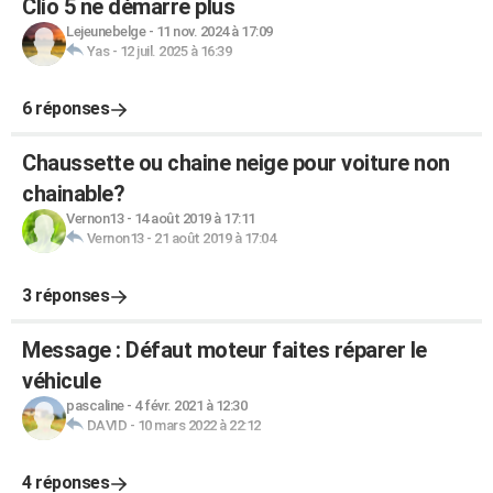
Clio 5 ne démarre plus
Lejeunebelge
-
11 nov. 2024 à 17:09
Yas
-
12 juil. 2025 à 16:39
6 réponses
Chaussette ou chaine neige pour voiture non
chainable?
Vernon13
-
14 août 2019 à 17:11
Vernon13
-
21 août 2019 à 17:04
3 réponses
Message : Défaut moteur faites réparer le
véhicule
pascaline
-
4 févr. 2021 à 12:30
DAVID
-
10 mars 2022 à 22:12
4 réponses