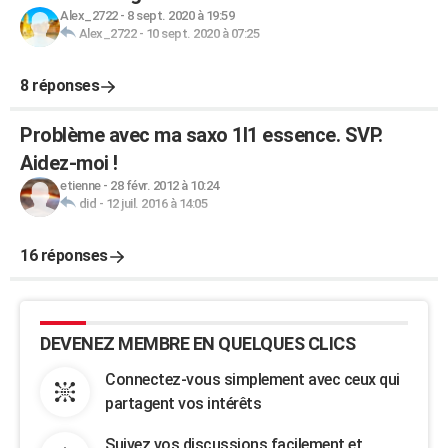
Alex_2722
-
8 sept. 2020 à 19:59
Alex_2722
-
10 sept. 2020 à 07:25
8 réponses
Problème avec ma saxo 1l1 essence. SVP.
Aidez-moi !
etienne
-
28 févr. 2012 à 10:24
did
-
12 juil. 2016 à 14:05
16 réponses
DEVENEZ MEMBRE EN QUELQUES CLICS
Connectez-vous simplement avec ceux qui
partagent vos intérêts
Suivez vos discussions facilement et