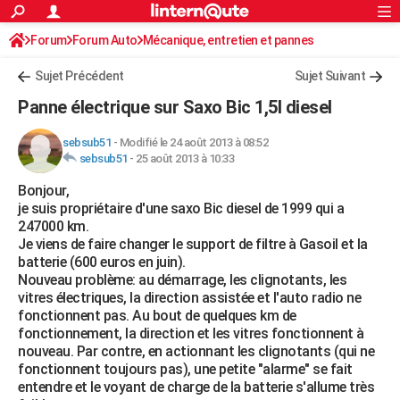
ACTUALITÉS
Forum
Forum Auto
Mécanique, entretien et pannes
Connexion
S'inscrire
Rechercher
Société
Education
Villes
Politique
Faits Divers
Monde
+
SPORT
Sujet Précédent
Sujet Suivant
Football
Cyclisme
Forum
Coupe du monde 2026
Tennis
Rugby
CULTURE
Panne électrique sur Saxo Bic 1,5l diesel
TNT
Cinéma
Musique
Programme TV
Streaming
Sorties cinéma
+
FINANCE
sebsub51
-
Modifié le 24 août 2013 à 08:52
sebsub51
-
25 août 2013 à 10:33
Impôts
Immobilier
Banque
Crédit
Retraite
Epargne
Risques naturels par ville
Assurance
AUTO
Bonjour,
Réserver un essai
Berlines
Forum auto
Essais
Citadines
SUV
+
HIGH-TECH
je suis propriétaire d'une saxo Bic diesel de 1999 qui a
247000 km.
Meilleur smartphone
Ordinateurs
Guide high-tech
Mobiles
Internet
Jeux vidéo
+
BRICOLAGE
Je viens de faire changer le support de filtre à Gasoil et la
batterie (600 euros en juin).
Aménagement intérieur
Cuisine
Jardinage
+
Forum
Extérieur
Salle de bains
Rangement
WEEK-END
Nouveau problème: au démarrage, les clignotants, les
vitres électriques, la direction assistée et l'auto radio ne
Escapades
Expositions
Week-end nature
Guides de France
Patrimoine
Musées
+
LIFESTYLE
fonctionnent pas. Au bout de quelques km de
fonctionnement, la direction et les vitres fonctionnent à
Bien-être
Mode
+
Art de vivre
Loisirs
Modes de vie
SANTE
nouveau. Par contre, en actionnant les clignotants (qui ne
fonctionnent toujours pas), une petite "alarme" se fait
Guide de la santé
Médicaments
+
Alimentation
Maladies
Sommeil
VOYAGE
entendre et le voyant de charge de la batterie s'allume très