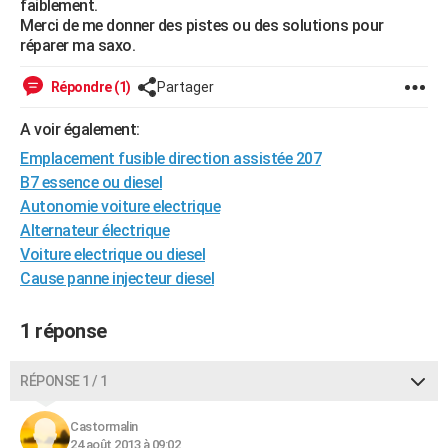
faiblement.
City break
Voyage de noces
Climat
Destinations
Voyage nature
Forum
+
Merci de me donner des pistes ou des solutions pour
PHOTO
réparer ma saxo.
GUIDES D'ACHAT
Répondre (1)
Partager
BONS PLANS
A voir également:
CARTE DE VOEUX
Emplacement fusible direction assistée 207
Carte Bonne année
Carte Pâques
Carte de Noël
Carte Saint-Valentin
Carte d'anniversaire
B7 essence ou diesel
DICTIONNAIRE
Autonomie voiture electrique
Biographies
Expressions
Dictionnaire
Citations
Proverbes
PROGRAMME TV
Alternateur électrique
Voiture electrique ou diesel
COPAINS D'AVANT
Cause panne injecteur diesel
Se connecter
Collèges
Universités
Service militaire
S'inscrire
Lycées
Primaires
Entreprises
Avis de recherche
AVIS DE DÉCÈS
1 réponse
FORUM
RÉPONSE 1 / 1
Lifestyle
Sport
Television
Cinema
Bricolage
Culture
Auto
Voyage
Castormalin
24 août 2013 à 09:02