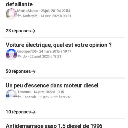
defaillante
MantoManto
-
28 juil. 2019 à 22:54
Audrey25
-
14 janv. 2026 à 08:23
23 réponses
Voiture électrique, quel est votre opinion ?
Georges106
-
24 mars 2015 à 19:17
Jo
-
22 août 2025 à 13:21
50 réponses
Un peu d'essence dans moteur diesel
Tasanah
-
14 janv. 2022 à 13:15
Tasanah
-
15 janv. 2022 à 09:24
10 réponses
Antidemarrage saxo 1.5 diesel de 1996