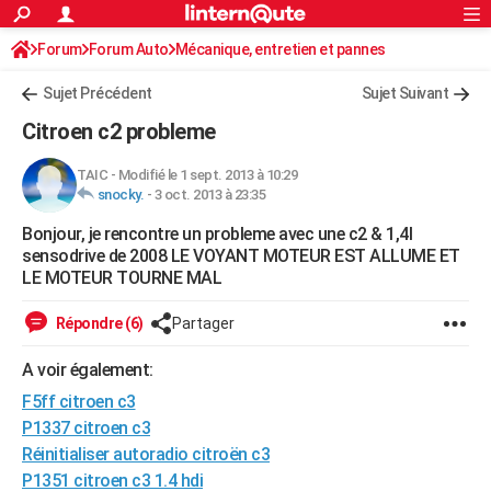
ACTUALITÉS
Forum
Forum Auto
Mécanique, entretien et pannes
Connexion
S'inscrire
Rechercher
Société
Education
Villes
Politique
Faits Divers
Monde
+
SPORT
Sujet Précédent
Sujet Suivant
Football
Cyclisme
Forum
Coupe du monde 2026
Tennis
Rugby
CULTURE
Citroen c2 probleme
TNT
Cinéma
Musique
Programme TV
Streaming
Sorties cinéma
+
FINANCE
TAIC
-
Modifié le 1 sept. 2013 à 10:29
snocky.
-
3 oct. 2013 à 23:35
Impôts
Immobilier
Banque
Crédit
Retraite
Epargne
Risques naturels par ville
Assurance
AUTO
Bonjour, je rencontre un probleme avec une c2 & 1,4I
Réserver un essai
Berlines
Forum auto
Essais
Citadines
SUV
+
HIGH-TECH
sensodrive de 2008 LE VOYANT MOTEUR EST ALLUME ET
LE MOTEUR TOURNE MAL
Meilleur smartphone
Ordinateurs
Guide high-tech
Mobiles
Internet
Jeux vidéo
+
BRICOLAGE
Répondre (6)
Partager
Aménagement intérieur
Cuisine
Jardinage
+
Forum
Extérieur
Salle de bains
Rangement
WEEK-END
A voir également:
Escapades
Expositions
Week-end nature
Guides de France
Patrimoine
Musées
+
LIFESTYLE
F5ff citroen c3
Bien-être
Mode
+
Art de vivre
Loisirs
Modes de vie
P1337 citroen c3
SANTE
Réinitialiser autoradio citroën c3
Guide de la santé
Médicaments
+
Alimentation
Maladies
Sommeil
VOYAGE
P1351 citroen c3 1.4 hdi