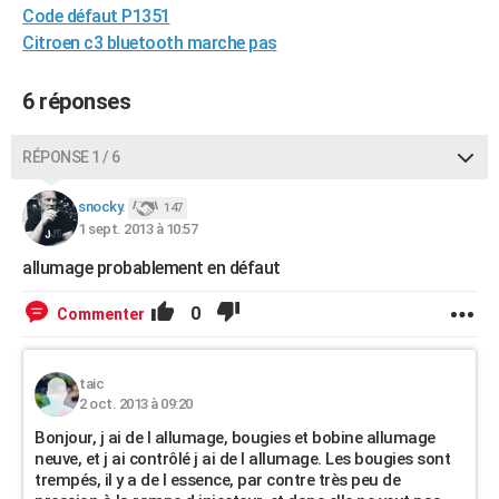
Code défaut P1351
City break
Voyage de noces
Climat
Destinations
Voyage nature
Forum
+
PHOTO
Citroen c3 bluetooth marche pas
GUIDES D'ACHAT
6 réponses
BONS PLANS
RÉPONSE 1 / 6
CARTE DE VOEUX
Carte Bonne année
Carte Pâques
Carte de Noël
Carte Saint-Valentin
Carte d'anniversaire
DICTIONNAIRE
snocky.
147
1 sept. 2013 à 10:57
Biographies
Expressions
Dictionnaire
Citations
Proverbes
PROGRAMME TV
allumage probablement en défaut
COPAINS D'AVANT
0
Commenter
Se connecter
Collèges
Universités
Service militaire
S'inscrire
Lycées
Primaires
Entreprises
Avis de recherche
AVIS DE DÉCÈS
taic
FORUM
2 oct. 2013 à 09:20
Lifestyle
Sport
Television
Cinema
Bricolage
Culture
Auto
Voyage
Bonjour, j ai de l allumage, bougies et bobine allumage
neuve, et j ai contrôlé j ai de l allumage. Les bougies sont
trempés, il y a de l essence, par contre très peu de