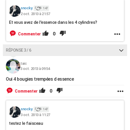
snocky.
147
2 oct. 2013 à 21:57
Et vous avez de l'essence dans les 4 cylindres?
0
Commenter
RÉPONSE 3 / 6
taic
3 oct. 2013 à 09:54
Oui 4 bougies trempées d essence
0
Commenter
snocky.
147
3 oct. 2013 à 11:27
testez le faisceau