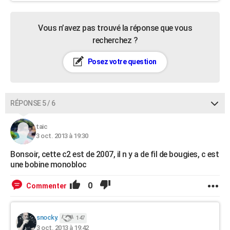
Vous n’avez pas trouvé la réponse que vous
recherchez ?
Posez votre question
RÉPONSE 5 / 6
taic
3 oct. 2013 à 19:30
Bonsoir, cette c2 est de 2007, il n y a de fil de bougies, c est
une bobine monobloc
0
Commenter
snocky.
147
3 oct. 2013 à 19:42