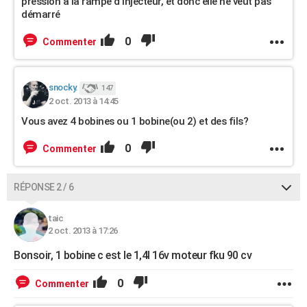
pression à la rampe d injecteur, et donc elle ne veut pas
démarré
0
Commenter
snocky.
147
2 oct. 2013 à 14:45
Vous avez 4 bobines ou 1 bobine(ou 2) et des fils?
0
Commenter
RÉPONSE 2 / 6
taic
2 oct. 2013 à 17:26
Bonsoir, 1 bobine c est le 1,4l 16v moteur fku 90 cv
0
Commenter