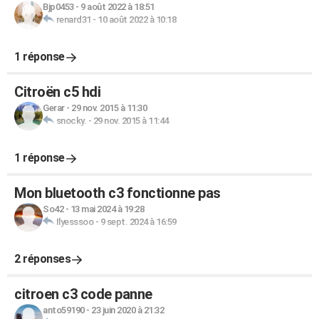
Bjp0453
-
9 août 2022 à 18:51
renard31
-
10 août 2022 à 10:18
1 réponse
Citroën c5 hdi
Gerar
-
29 nov. 2015 à 11:30
snocky.
-
29 nov. 2015 à 11:44
1 réponse
Mon bluetooth c3 fonctionne pas
So42
-
13 mai 2024 à 19:28
Ilyesssoo
-
9 sept. 2024 à 16:59
2 réponses
citroen c3 code panne
anto59190
-
23 juin 2020 à 21:32