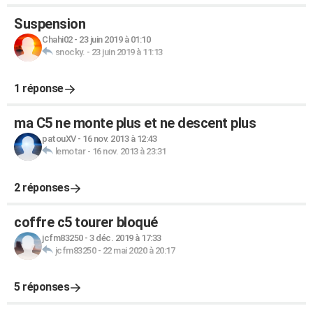
Suspension
Chahi02
-
23 juin 2019 à 01:10
snocky.
-
23 juin 2019 à 11:13
1 réponse
ma C5 ne monte plus et ne descent plus
patouXV
-
16 nov. 2013 à 12:43
lemotar
-
16 nov. 2013 à 23:31
2 réponses
coffre c5 tourer bloqué
jcfm83250
-
3 déc. 2019 à 17:33
jcfm83250
-
22 mai 2020 à 20:17
5 réponses