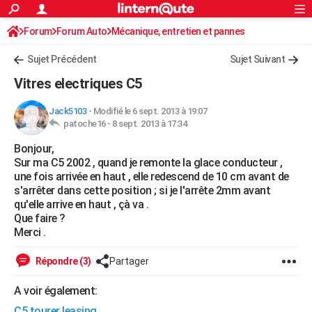
ACTUALITÉS
Forum
Forum Auto
Mécanique, entretien et pannes
Connexion
S'inscrire
Rechercher
Société
Education
Villes
Politique
Faits Divers
Monde
+
SPORT
Sujet Précédent
Sujet Suivant
Football
Cyclisme
Forum
Coupe du monde 2026
Tennis
Rugby
CULTURE
Vitres electriques C5
TNT
Cinéma
Musique
Programme TV
Streaming
Sorties cinéma
+
FINANCE
Jack5103
-
Modifié le 6 sept. 2013 à 19:07
patoche16 -
8 sept. 2013 à 17:34
Impôts
Immobilier
Banque
Crédit
Retraite
Epargne
Risques naturels par ville
Assurance
AUTO
Bonjour,
Réserver un essai
Berlines
Forum auto
Essais
Citadines
SUV
+
HIGH-TECH
Sur ma C5 2002 , quand je remonte la glace conducteur ,
une fois arrivée en haut , elle redescend de 10 cm avant de
Meilleur smartphone
Ordinateurs
Guide high-tech
Mobiles
Internet
Jeux vidéo
+
BRICOLAGE
s'arrêter dans cette position ; si je l'arrête 2mm avant
qu'elle arrive en haut , çà va .
Aménagement intérieur
Cuisine
Jardinage
+
Forum
Extérieur
Salle de bains
Rangement
WEEK-END
Que faire ?
Merci .
Escapades
Expositions
Week-end nature
Guides de France
Patrimoine
Musées
+
LIFESTYLE
Répondre (3)
Partager
Bien-être
Mode
+
Art de vivre
Loisirs
Modes de vie
SANTE
A voir également:
Guide de la santé
Médicaments
+
Alimentation
Maladies
Sommeil
VOYAGE
C5 tourer leasing