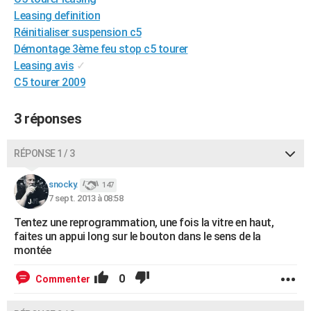
City break
Voyage de noces
Climat
Destinations
Voyage nature
Forum
+
Leasing definition
PHOTO
Réinitialiser suspension c5
GUIDES D'ACHAT
Démontage 3ème feu stop c5 tourer
Leasing avis
✓
BONS PLANS
C5 tourer 2009
CARTE DE VOEUX
3 réponses
Carte Bonne année
Carte Pâques
Carte de Noël
Carte Saint-Valentin
Carte d'anniversaire
DICTIONNAIRE
RÉPONSE 1 / 3
Biographies
Expressions
Dictionnaire
Citations
Proverbes
PROGRAMME TV
snocky.
COPAINS D'AVANT
147
7 sept. 2013 à 08:58
Se connecter
Collèges
Universités
Service militaire
S'inscrire
Lycées
Primaires
Entreprises
Avis de recherche
AVIS DE DÉCÈS
Tentez une reprogrammation, une fois la vitre en haut,
faites un appui long sur le bouton dans le sens de la
FORUM
montée
Lifestyle
Sport
Television
Cinema
Bricolage
Culture
Auto
Voyage
0
Commenter