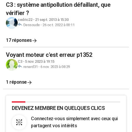
C3 : système antipollution défaillant, que
vérifier ?
cedric22
-
21 sept. 2013 à 15:30
Dessoude
-
26 oct. 2022 à 00:11
17 réponses
Voyant moteur c'est erreur p1352
C3
-
5 nov. 2023 à 19:15
renard31
-
6 nov. 2023 à 08:29
1 réponse
DEVENEZ MEMBRE EN QUELQUES CLICS
Connectez-vous simplement avec ceux qui
partagent vos intérêts