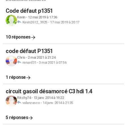
Code défaut p1351
Kevin
-
12 mai 2019 à 17:36
Kevin2612_3925
-
17 mai 2019 à 20:17
10 réponses
code défaut P1351
Chris
-
2 mai 2021 à 21:24
renard31
-
3 mai 2021 à 07:56
1 réponse
circuit gasoil désamorcé C3 hdi 1.4
Ritchy74
-
13 janv. 2014 à 19:22
valanzasco
-
14 janv. 2014 à 21:35
5 réponses