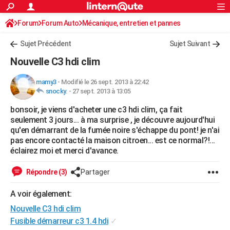
ACTUALITÉS
Forum
Forum Auto
Mécanique, entretien et pannes
Connexion
S'inscrire
Rechercher
Société
Education
Villes
Politique
Faits Divers
Monde
+
SPORT
Sujet Précédent
Sujet Suivant
Football
Cyclisme
Forum
Coupe du monde 2026
Tennis
Rugby
CULTURE
Nouvelle C3 hdi clim
TNT
Cinéma
Musique
Programme TV
Streaming
Sorties cinéma
+
FINANCE
mamy3
-
Modifié le 26 sept. 2013 à 22:42
snocky.
-
27 sept. 2013 à 13:05
Impôts
Immobilier
Banque
Crédit
Retraite
Epargne
Risques naturels par ville
Assurance
AUTO
bonsoir, je viens d'acheter une c3 hdi clim, ça fait
Réserver un essai
Berlines
Forum auto
Essais
Citadines
SUV
+
HIGH-TECH
seulement 3 jours... à ma surprise , je découvre aujourd'hui
qu'en démarrant de la fumée noire s'échappe du pont! je n'ai
Meilleur smartphone
Ordinateurs
Guide high-tech
Mobiles
Internet
Jeux vidéo
+
BRICOLAGE
pas encore contacté la maison citroen... est ce normal?!...
éclairez moi et merci d'avance.
Aménagement intérieur
Cuisine
Jardinage
+
Forum
Extérieur
Salle de bains
Rangement
WEEK-END
Répondre (3)
Partager
Escapades
Expositions
Week-end nature
Guides de France
Patrimoine
Musées
+
LIFESTYLE
A voir également:
Bien-être
Mode
+
Art de vivre
Loisirs
Modes de vie
SANTE
Nouvelle C3 hdi clim
Guide de la santé
Médicaments
+
Alimentation
Maladies
Sommeil
Fusible démarreur c3 1.4 hdi
✓
VOYAGE