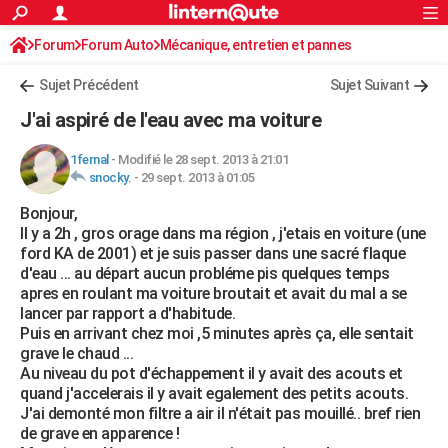
ACTUALITÉS
Forum
Forum Auto
Mécanique, entretien et pannes
Connexion
S'inscrire
Rechercher
Société
Education
Villes
Politique
Faits Divers
Monde
+
SPORT
Sujet Précédent
Sujet Suivant
Football
Cyclisme
Forum
Coupe du monde 2026
Tennis
Rugby
CULTURE
J'ai aspiré de l'eau avec ma voiture
TNT
Cinéma
Musique
Programme TV
Streaming
Sorties cinéma
+
FINANCE
1fernal
-
Modifié le 28 sept. 2013 à 21:01
snocky.
-
29 sept. 2013 à 01:05
Impôts
Immobilier
Banque
Crédit
Retraite
Epargne
Risques naturels par ville
Assurance
AUTO
Bonjour,
Réserver un essai
Berlines
Forum auto
Essais
Citadines
SUV
+
HIGH-TECH
Il y a 2h , gros orage dans ma région , j'etais en voiture (une
ford KA de 2001) et je suis passer dans une sacré flaque
Meilleur smartphone
Ordinateurs
Guide high-tech
Mobiles
Internet
Jeux vidéo
+
BRICOLAGE
d'eau ... au départ aucun probléme pis quelques temps
apres en roulant ma voiture broutait et avait du mal a se
Aménagement intérieur
Cuisine
Jardinage
+
Forum
Extérieur
Salle de bains
Rangement
WEEK-END
lancer par rapport a d'habitude.
Puis en arrivant chez moi ,5 minutes après ça, elle sentait
Escapades
Expositions
Week-end nature
Guides de France
Patrimoine
Musées
+
LIFESTYLE
grave le chaud ...
Au niveau du pot d'échappement il y avait des acouts et
Bien-être
Mode
+
Art de vivre
Loisirs
Modes de vie
SANTE
quand j'accelerais il y avait egalement des petits acouts.
J'ai demonté mon filtre a air il n'était pas mouillé.. bref rien
Guide de la santé
Médicaments
+
Alimentation
Maladies
Sommeil
VOYAGE
de grave en apparence !