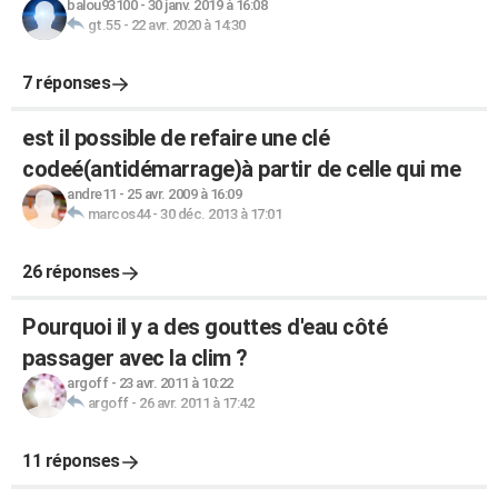
balou93100
-
30 janv. 2019 à 16:08
gt.55
-
22 avr. 2020 à 14:30
7 réponses
est il possible de refaire une clé
codeé(antidémarrage)à partir de celle qui me
andre11
-
25 avr. 2009 à 16:09
marcos44
-
30 déc. 2013 à 17:01
26 réponses
Pourquoi il y a des gouttes d'eau côté
passager avec la clim ?
argoff
-
23 avr. 2011 à 10:22
argoff
-
26 avr. 2011 à 17:42
11 réponses