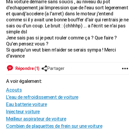
Ma voiture démarre sans soucis , au niveau du pot
City break
Voyage de noces
Climat
Destinations
Voyage nature
Forum
+
d'echappement jai limpression que de l'eau sort legerement
PHOTO
et quandj'accelere (a l'arret) dans le moteur j'entend
comme si il y avait une bonne bouffer d'air qui rentrais je ne
GUIDES D'ACHAT
sais ou d'un coup. Le bruit : (chhhhp) ... a l'écrit se n'ai pas
simple dsl
BONS PLANS
Jene sais pas si je peut rouler comme ça ? Que faire ?
Qu'en pensez vous ?
CARTE DE VOEUX
Si quelqu'un veut bien m'aider se serais sympa ! Merci
Carte Bonne année
Carte Pâques
Carte de Noël
Carte Saint-Valentin
Carte d'anniversaire
d'avance
DICTIONNAIRE
Biographies
Expressions
Dictionnaire
Citations
Proverbes
PROGRAMME TV
Répondre (1)
Partager
COPAINS D'AVANT
A voir également:
Acouts
Se connecter
Collèges
Universités
Service militaire
S'inscrire
Lycées
Primaires
Entreprises
Avis de recherche
AVIS DE DÉCÈS
L'eau de refroidissement de voiture
Eau batterie voiture
FORUM
Injecteur voiture
Lifestyle
Sport
Television
Cinema
Bricolage
Culture
Auto
Voyage
Meilleur aspirateur de voiture
Combien de plaquettes de frein sur une voiture