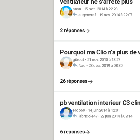
ventilateur ne s'arrête plus
nana
-
15 oct. 2014 à 22:23
eugeneraf
-
19 nov. 2014 à 22:07
2 réponses
Pourquoi ma Clio n'a plus de 
gibout
-
21 nov. 2010 à 13:27
Nad
-
28 déc. 2019 à 08:30
26 réponses
pb ventilation interieur C3 cl
erco69
-
14 juin 2014 à 12:01
labricole47
-
22 juin 2014 à 09:14
6 réponses