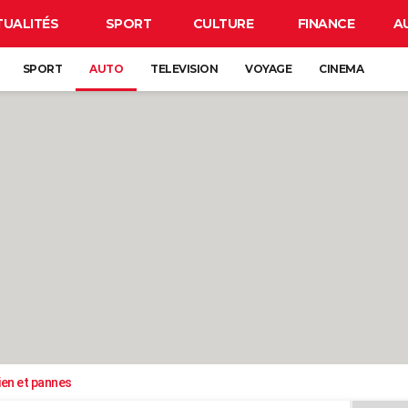
TUALITÉS
SPORT
CULTURE
FINANCE
A
SPORT
AUTO
TELEVISION
VOYAGE
CINEMA
ien et pannes