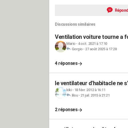
Répond
Discussions similaires
Ventilation voiture tourne a
Mario
-
4 oct. 2021 à 17:10
Gorgio
-
27 août 2025 à 17:28
4 réponses
le ventilateur d'habitacle ne s
kiki
-
18 févr. 2012 à 16:11
lilou
-
21 juil. 2015 à 21:21
2 réponses