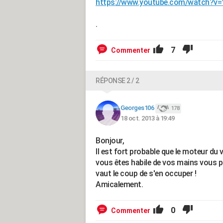
https://www.youtube.com/watch?v
.
7
Commenter
RÉPONSE 2 / 2
Georges106
178
18 oct. 2013 à 19:49
Bonjour,
Il est fort probable que le moteur du 
vous êtes habile de vos mains vous po
vaut le coup de s'en occuper !
Amicalement.
0
Commenter