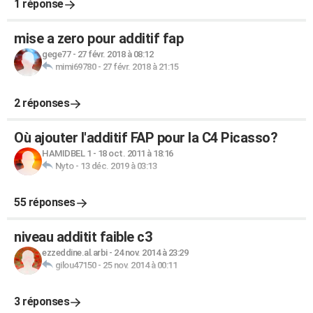
1 réponse
mise a zero pour additif fap
gege77
-
27 févr. 2018 à 08:12
mimi69780
-
27 févr. 2018 à 21:15
2 réponses
Où ajouter l'additif FAP pour la C4 Picasso?
HAMIDBEL 1
-
18 oct. 2011 à 18:16
Nyto
-
13 déc. 2019 à 03:13
55 réponses
niveau additit faible c3
ezzeddine.al.arbi
-
24 nov. 2014 à 23:29
gilou47150
-
25 nov. 2014 à 00:11
3 réponses