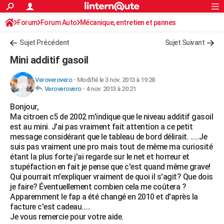
ACTUALITÉS
Forum
Forum Auto
Mécanique, entretien et pannes
Connexion
S'inscrire
Rechercher
Société
Education
Villes
Politique
Faits Divers
Monde
+
SPORT
Sujet Précédent
Sujet Suivant
Football
Cyclisme
Forum
Coupe du monde 2026
Tennis
Rugby
CULTURE
Mini additif gasoil
TNT
Cinéma
Musique
Programme TV
Streaming
Sorties cinéma
+
FINANCE
Veroverovero
-
Modifié le 3 nov. 2013 à 19:28
Veroverovero
-
4 nov. 2013 à 20:21
Impôts
Immobilier
Banque
Crédit
Retraite
Epargne
Risques naturels par ville
Assurance
AUTO
Bonjour,
Réserver un essai
Berlines
Forum auto
Essais
Citadines
SUV
+
HIGH-TECH
Ma citroen c5 de 2002 m'indique que le niveau additif gasoil
est au mini. J'ai pas vraiment fait attention a ce petit
Meilleur smartphone
Ordinateurs
Guide high-tech
Mobiles
Internet
Jeux vidéo
+
BRICOLAGE
message considérant que le tableau de bord délirait. .....Je
suis pas vraiment une pro mais tout de même ma curiosité
Aménagement intérieur
Cuisine
Jardinage
+
Forum
Extérieur
Salle de bains
Rangement
WEEK-END
étant la plus forte j'ai regarde sur le net et horreur et
stupéfaction en fait je pense que c'est quand même grave!
Escapades
Expositions
Week-end nature
Guides de France
Patrimoine
Musées
+
LIFESTYLE
Qui pourrait m'expliquer vraiment de quoi il s'agit? Que dois
je faire? Éventuellement combien cela me coûtera ?
Bien-être
Mode
+
Art de vivre
Loisirs
Modes de vie
SANTE
Apparemment le fap a été changé en 2010 et d'après la
facture c'est cadeau.....
Guide de la santé
Médicaments
+
Alimentation
Maladies
Sommeil
VOYAGE
Je vous remercie pour votre aide.