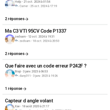
Help
-
21 oct. 2024 à 01:54
Carrer
-
25 oct. 2024 à 17:19
2 réponses
Ma C3 VTI 95CV Code P1337
zedsam
-
12 oct. 2024 à 19:31
zedsam
-
18 oct. 2024 à 20:50
2 réponses
Que faire avec un code erreur P242F ?
Braji
-
3 janv. 2023 à 06:53
dany311
-
3 janv. 2023 à 19:26
1 réponse
Capteur d angle volant
Xav
-
18 août 2020 à 21:17