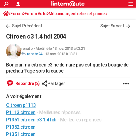
ACTUALITÉS
Forum
Forum Auto
Mécanique, entretien et pannes
Connexion
S'inscrire
Rechercher
Société
Education
Villes
Politique
Faits Divers
Monde
+
SPORT
Sujet Précédent
Sujet Suivant
Football
Cyclisme
Forum
Coupe du monde 2026
Tennis
Rugby
CULTURE
Citroen c3 1.4 hdi 2004
TNT
Cinéma
Musique
Programme TV
Streaming
Sorties cinéma
+
FINANCE
renato
-
Modifié le 13 nov. 2013 à 03:21
renato24
-
13 nov. 2013 à 13:31
Impôts
Immobilier
Banque
Crédit
Retraite
Epargne
Risques naturels par ville
Assurance
AUTO
Bonjour,ma citroen c3 ne demare pas est que les bougie de
Réserver un essai
Berlines
Forum auto
Essais
Citadines
SUV
+
HIGH-TECH
prechauffage sois la cause
Meilleur smartphone
Ordinateurs
Guide high-tech
Mobiles
Internet
Jeux vidéo
+
BRICOLAGE
Répondre (2)
Partager
Aménagement intérieur
Cuisine
Jardinage
+
Forum
Extérieur
Salle de bains
Rangement
WEEK-END
A voir également:
Escapades
Expositions
Week-end nature
Guides de France
Patrimoine
Musées
+
Citroen p1113
LIFESTYLE
P1113 citroen
- Meilleures réponses
Bien-être
Mode
+
Art de vivre
Loisirs
Modes de vie
SANTE
P1351 citroen c3 1.4 hdi
- Meilleures réponses
P1352 citroen
Guide de la santé
Médicaments
+
Alimentation
Maladies
Sommeil
VOYAGE
P1351 citroen