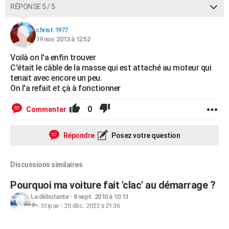
RÉPONSE 5 / 5
christ.1977
19 nov. 2013 à 12:52
Voilà on l'a enfin trouver
C'était le câble de la masse qui est attaché au moteur qui
tenait avec encore un peu.
On l'a refait et çà à fonctionner
0
Commenter
Répondre
Posez votre question
Discussions similaires
Pourquoi ma voiture fait 'clac' au démarrage ?
La débutante
-
8 sept. 2010 à 10:13
Stipax
-
20 déc. 2022 à 21:36