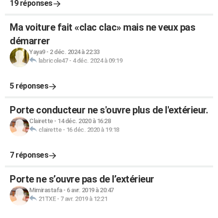
19 réponses
Ma voiture fait «clac clac» mais ne veux pas
démarrer
Yaya9
-
2 déc. 2024 à 22:33
labricole47
-
4 déc. 2024 à 09:19
5 réponses
Porte conducteur ne s'ouvre plus de l'extérieur.
Clairette
-
14 déc. 2020 à 16:28
clairette
-
16 déc. 2020 à 19:18
7 réponses
Porte ne s’ouvre pas de l’extérieur
Mimirastafa
-
6 avr. 2019 à 20:47
21TXE
-
7 avr. 2019 à 12:21