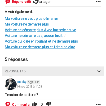
Répondre (5)
Partager
City break
Voyage de noces
Climat
Destinations
Voyage nature
Forum
+
PHOTO
A voir également:
GUIDES D'ACHAT
Ma voiture ne veut plus démarrer
Ma voiture ne demarre plus
BONS PLANS
Voiture ne démarre plus Avec batterie neuve
CARTE DE VOEUX
Voiture ne démarre pas, aucun bruit
✓
Voiture qui cale en roulant et ne démarre plus
Carte Bonne année
Carte Pâques
Carte de Noël
Carte Saint-Valentin
Carte d'anniversaire
DICTIONNAIRE
Ma voiture ne demarre plus et fait clac clac
Biographies
Expressions
Dictionnaire
Citations
Proverbes
PROGRAMME TV
5 réponses
COPAINS D'AVANT
RÉPONSE 1 / 5
Se connecter
Collèges
Universités
Service militaire
S'inscrire
Lycées
Primaires
Entreprises
Avis de recherche
AVIS DE DÉCÈS
snocky.
147
FORUM
16 nov. 2013 à 14:08
Lifestyle
Sport
Television
Cinema
Bricolage
Culture
Auto
Voyage
Tension de batterie?
0
Commenter