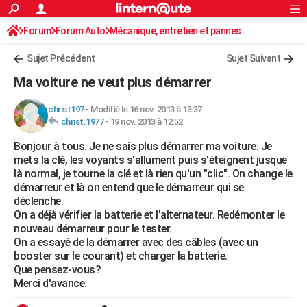
ACTUALITÉS
Forum
Forum Auto
Mécanique, entretien et pannes
Connexion
S'inscrire
Rechercher
Société
Education
Villes
Politique
Faits Divers
Monde
+
SPORT
Sujet Précédent
Sujet Suivant
Football
Cyclisme
Forum
Coupe du monde 2026
Tennis
Rugby
CULTURE
Ma voiture ne veut plus démarrer
TNT
Cinéma
Musique
Programme TV
Streaming
Sorties cinéma
+
FINANCE
christ197
-
Modifié le 16 nov. 2013 à 13:37
christ.1977
-
19 nov. 2013 à 12:52
Impôts
Immobilier
Banque
Crédit
Retraite
Epargne
Risques naturels par ville
Assurance
AUTO
Bonjour à tous. Je ne sais plus démarrer ma voiture. Je
Réserver un essai
Berlines
Forum auto
Essais
Citadines
SUV
+
HIGH-TECH
mets la clé, les voyants s'allument puis s'éteignent jusque
là normal, je tourne la clé et là rien qu'un "clic". On change le
Meilleur smartphone
Ordinateurs
Guide high-tech
Mobiles
Internet
Jeux vidéo
+
BRICOLAGE
démarreur et là on entend que le démarreur qui se
déclenche.
Aménagement intérieur
Cuisine
Jardinage
+
Forum
Extérieur
Salle de bains
Rangement
WEEK-END
On a déjà vérifier la batterie et l'alternateur. Redémonter le
nouveau démarreur pour le tester.
Escapades
Expositions
Week-end nature
Guides de France
Patrimoine
Musées
+
LIFESTYLE
On a essayé de la démarrer avec des câbles (avec un
booster sur le courant) et charger la batterie.
Bien-être
Mode
+
Art de vivre
Loisirs
Modes de vie
SANTE
Que pensez-vous?
Merci d'avance.
Guide de la santé
Médicaments
+
Alimentation
Maladies
Sommeil
VOYAGE