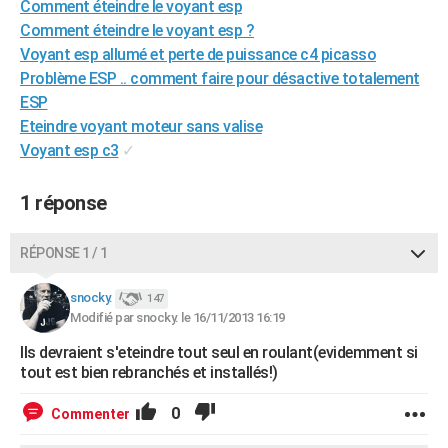
Comment éteindre le voyant esp
City break
Voyage de noces
Climat
Destinations
Voyage nature
Forum
+
PHOTO
Comment éteindre le voyant esp ?
Voyant esp allumé et perte de puissance c4 picasso
GUIDES D'ACHAT
Problème ESP .. comment faire pour désactive totalement
ESP
BONS PLANS
Eteindre voyant moteur sans valise
CARTE DE VOEUX
Voyant esp c3
✓
Carte Bonne année
Carte Pâques
Carte de Noël
Carte Saint-Valentin
Carte d'anniversaire
DICTIONNAIRE
1 réponse
Biographies
Expressions
Dictionnaire
Citations
Proverbes
PROGRAMME TV
RÉPONSE 1 / 1
COPAINS D'AVANT
snocky.
147
Se connecter
Collèges
Universités
Service militaire
S'inscrire
Lycées
Primaires
Entreprises
Avis de recherche
AVIS DE DÉCÈS
Modifié par snocky. le 16/11/2013 16:19
FORUM
Ils devraient s'eteindre tout seul en roulant(evidemment si
tout est bien rebranchés et installés!)
Lifestyle
Sport
Television
Cinema
Bricolage
Culture
Auto
Voyage
0
Commenter