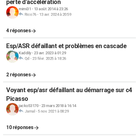
perte d'accélération
mimi31
-
13 août 2014 à 23:26
Rico76
-
13 avr. 2024 à 20:59
4 réponses
Esp/ASR défaillant et problèmes en cascade
Kaddily
-
23 avr. 2023 à 01:29
Qd
-
23 févr. 2025 à 18:26
2 réponses
Voyant esp/asr défaillant au démarrage sur c4
Picasso
jacko53170
-
23 mars 2018 à 16:14
Jamal
-
5 nov. 2021 à 08:29
10 réponses