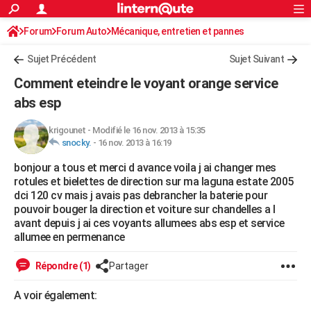
ACTUALITÉS
Forum
Forum Auto
Mécanique, entretien et pannes
Connexion
S'inscrire
Rechercher
Société
Education
Villes
Politique
Faits Divers
Monde
+
SPORT
Sujet Précédent
Sujet Suivant
Football
Cyclisme
Forum
Coupe du monde 2026
Tennis
Rugby
CULTURE
Comment eteindre le voyant orange service
TNT
Cinéma
Musique
Programme TV
Streaming
Sorties cinéma
+
abs esp
FINANCE
Impôts
Immobilier
Banque
Crédit
Retraite
Epargne
Risques naturels par ville
Assurance
AUTO
krigounet
-
Modifié le 16 nov. 2013 à 15:35
snocky.
-
16 nov. 2013 à 16:19
Réserver un essai
Berlines
Forum auto
Essais
Citadines
SUV
+
HIGH-TECH
bonjour a tous et merci d avance voila j ai changer mes
rotules et bielettes de direction sur ma laguna estate 2005
Meilleur smartphone
Ordinateurs
Guide high-tech
Mobiles
Internet
Jeux vidéo
+
BRICOLAGE
dci 120 cv mais j avais pas debrancher la baterie pour
pouvoir bouger la direction et voiture sur chandelles a l
Aménagement intérieur
Cuisine
Jardinage
+
Forum
Extérieur
Salle de bains
Rangement
WEEK-END
avant depuis j ai ces voyants allumees abs esp et service
allumee en permenance
Escapades
Expositions
Week-end nature
Guides de France
Patrimoine
Musées
+
LIFESTYLE
Répondre (1)
Partager
Bien-être
Mode
+
Art de vivre
Loisirs
Modes de vie
SANTE
A voir également:
Guide de la santé
Médicaments
+
Alimentation
Maladies
Sommeil
VOYAGE