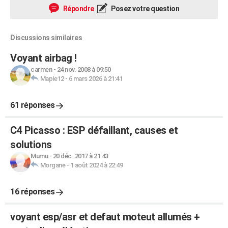
Répondre
Posez votre question
Discussions similaires
Voyant airbag !
carmen
-
24 nov. 2008 à 09:50
Mapie12
-
6 mars 2026 à 21:41
61 réponses
C4 Picasso : ESP défaillant, causes et
solutions
Mumu
-
20 déc. 2017 à 21:43
Morgane
-
1 août 2024 à 22:49
16 réponses
voyant esp/asr et defaut moteut allumés +