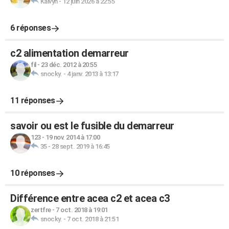
Kalvyn
-
12 juin 2026 à 22:55
6 réponses
c2 alimentation demarreur
fil
-
23 déc. 2012 à 20:55
snocky.
-
4 janv. 2013 à 13:17
11 réponses
savoir ou est le fusible du demarreur
123
-
19 nov. 2014 à 17:00
35
-
28 sept. 2019 à 16:45
10 réponses
Différence entre acea c2 et acea c3
zertfre
-
7 oct. 2018 à 19:01
snocky.
-
7 oct. 2018 à 21:51