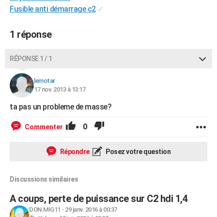
Fusible anti démarrage c2
✓
City break
Voyage de noces
Climat
Destinations
Voyage nature
Forum
+
PHOTO
GUIDES D'ACHAT
1 réponse
BONS PLANS
RÉPONSE 1 / 1
CARTE DE VOEUX
lemotar
Carte Bonne année
Carte Pâques
Carte de Noël
Carte Saint-Valentin
Carte d'anniversaire
17 nov. 2013 à 13:17
DICTIONNAIRE
ta pas un probleme de masse?
Biographies
Expressions
Dictionnaire
Citations
Proverbes
PROGRAMME TV
0
Commenter
COPAINS D'AVANT
Se connecter
Collèges
Universités
Service militaire
S'inscrire
Lycées
Primaires
Entreprises
Avis de recherche
AVIS DE DÉCÈS
Répondre
Posez votre question
FORUM
Discussions similaires
Lifestyle
Sport
Television
Cinema
Bricolage
Culture
Auto
Voyage
A coups, perte de puissance sur C2 hdi 1,4
DON.MIG11
-
29 janv. 2016 à 00:37