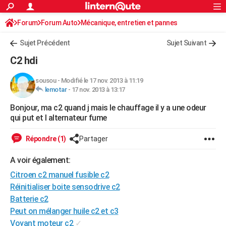
ACTUALITÉS
Forum
Forum Auto
Mécanique, entretien et pannes
Connexion
S'inscrire
Rechercher
Société
Education
Villes
Politique
Faits Divers
Monde
+
SPORT
Sujet Précédent
Sujet Suivant
Football
Cyclisme
Forum
Coupe du monde 2026
Tennis
Rugby
CULTURE
C2 hdi
TNT
Cinéma
Musique
Programme TV
Streaming
Sorties cinéma
+
FINANCE
sousou
-
Modifié le 17 nov. 2013 à 11:19
lemotar
-
17 nov. 2013 à 13:17
Impôts
Immobilier
Banque
Crédit
Retraite
Epargne
Risques naturels par ville
Assurance
AUTO
Bonjour, ma c2 quand j mais le chauffage il y a une odeur
Réserver un essai
Berlines
Forum auto
Essais
Citadines
SUV
+
HIGH-TECH
qui put et l alternateur fume
Meilleur smartphone
Ordinateurs
Guide high-tech
Mobiles
Internet
Jeux vidéo
+
BRICOLAGE
Répondre (1)
Partager
Aménagement intérieur
Cuisine
Jardinage
+
Forum
Extérieur
Salle de bains
Rangement
WEEK-END
A voir également:
Escapades
Expositions
Week-end nature
Guides de France
Patrimoine
Musées
+
Citroen c2 manuel fusible c2
LIFESTYLE
Réinitialiser boite sensodrive c2
Bien-être
Mode
+
Art de vivre
Loisirs
Modes de vie
SANTE
Batterie c2
Peut on mélanger huile c2 et c3
Guide de la santé
Médicaments
+
Alimentation
Maladies
Sommeil
VOYAGE
Voyant moteur c2
✓