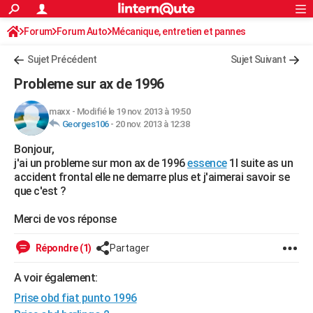
ACTUALITÉS
Forum
Forum Auto
Mécanique, entretien et pannes
Connexion
S'inscrire
Rechercher
Société
Education
Villes
Politique
Faits Divers
Monde
+
SPORT
Sujet Précédent
Sujet Suivant
Football
Cyclisme
Forum
Coupe du monde 2026
Tennis
Rugby
CULTURE
Probleme sur ax de 1996
TNT
Cinéma
Musique
Programme TV
Streaming
Sorties cinéma
+
FINANCE
maxx
-
Modifié le 19 nov. 2013 à 19:50
Georges106
-
20 nov. 2013 à 12:38
Impôts
Immobilier
Banque
Crédit
Retraite
Epargne
Risques naturels par ville
Assurance
AUTO
Bonjour,
Réserver un essai
Berlines
Forum auto
Essais
Citadines
SUV
+
HIGH-TECH
j'ai un probleme sur mon ax de 1996
essence
1l suite as un
accident frontal elle ne demarre plus et j'aimerai savoir se
Meilleur smartphone
Ordinateurs
Guide high-tech
Mobiles
Internet
Jeux vidéo
+
BRICOLAGE
que c'est ?
Aménagement intérieur
Cuisine
Jardinage
+
Forum
Extérieur
Salle de bains
Rangement
WEEK-END
Merci de vos réponse
Escapades
Expositions
Week-end nature
Guides de France
Patrimoine
Musées
+
LIFESTYLE
Répondre (1)
Partager
Bien-être
Mode
+
Art de vivre
Loisirs
Modes de vie
SANTE
A voir également:
Prise obd fiat punto 1996
Guide de la santé
Médicaments
+
Alimentation
Maladies
Sommeil
VOYAGE