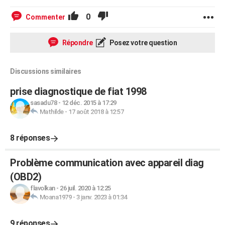
0
Commenter
Répondre
Posez votre question
Discussions similaires
prise diagnostique de fiat 1998
sasadu78
-
12 déc. 2015 à 17:29
Mathilde
-
17 août 2018 à 12:57
8 réponses
Problème communication avec appareil diag
(OBD2)
flavolkan
-
26 juil. 2020 à 12:25
Moana1979
-
3 janv. 2023 à 01:34
9 réponses