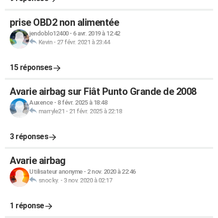
prise OBD2 non alimentée
jendoblo12400
-
6 avr. 2019 à 12:42
Kevin
-
27 févr. 2021 à 23:44
15 réponses
Avarie airbag sur Fiât Punto Grande de 2008
Auxence
-
8 févr. 2025 à 18:48
marryle21
-
21 févr. 2025 à 22:18
3 réponses
Avarie airbag
Utilisateur anonyme
-
2 nov. 2020 à 22:46
snocky.
-
3 nov. 2020 à 02:17
1 réponse