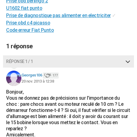
Prise obd berlingo 2
City break
Voyage de noces
Climat
Destinations
Voyage nature
Forum
+
PHOTO
U1602 fiat punto
Prise de diagnostique pas alimenter en electriciter
✓
GUIDES D'ACHAT
Prise obd c4 picasso
Code erreur Fiat Punto
BONS PLANS
CARTE DE VOEUX
1 réponse
Carte Bonne année
Carte Pâques
Carte de Noël
Carte Saint-Valentin
Carte d'anniversaire
DICTIONNAIRE
RÉPONSE 1 / 1
Biographies
Expressions
Dictionnaire
Citations
Proverbes
PROGRAMME TV
Georges106
177
20 nov. 2013 à 12:38
COPAINS D'AVANT
Bonjour,
Se connecter
Collèges
Universités
Service militaire
S'inscrire
Lycées
Primaires
Entreprises
Avis de recherche
AVIS DE DÉCÈS
Vous ne donnez pas de précisions sur l'importance du
choc : pare chocs avant ou moteur reculé de 10 cm ? Le
FORUM
démarreur fonctionne-t-il ? Si oui, il faut vérifier si le circuit
d'allumage est bien alimenté : il doit y avoir du courant sur
Lifestyle
Sport
Television
Cinema
Bricolage
Culture
Auto
Voyage
le 15 bobine lorsque vous mettez le contact. Vous en
reparlez ?
Amicalement.