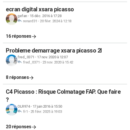
ecran digital xsara picasso
gefan
-
15 déc. 2016 à 17:28
renard31
-
20 févr. 2024 à 12:18
16 réponses
Probleme demarrage xsara picasso 2l
fred_0371
-
17 nov. 2020 à 12:07
fred_0371
-
23 nov. 2020 à 15:42
8 réponses
C4 Picasso : Risque Colmatage FAP. Que faire
?
OLR974
-
17 juin 2016 à 15:50
fr1
-
25 févr. 2025 à 19:03
20 réponses