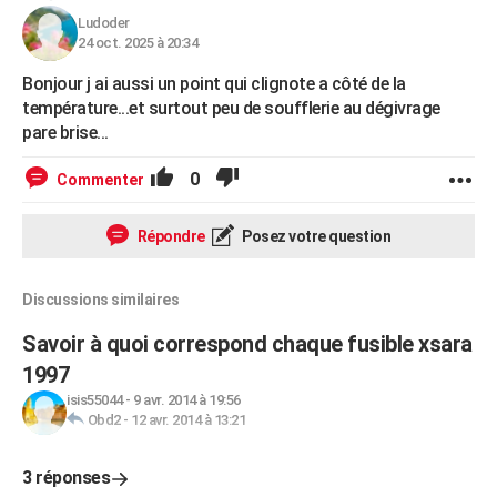
Ludoder
24 oct. 2025 à 20:34
Bonjour j ai aussi un point qui clignote a côté de la
température...et surtout peu de soufflerie au dégivrage
pare brise...
0
Commenter
Répondre
Posez votre question
Discussions similaires
Savoir à quoi correspond chaque fusible xsara
1997
isis55044
-
9 avr. 2014 à 19:56
Obd2
-
12 avr. 2014 à 13:21
3 réponses