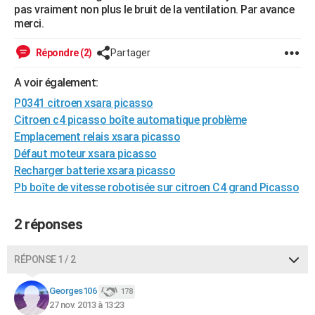
pas vraiment non plus le bruit de la ventilation. Par avance
City break
Voyage de noces
Climat
Destinations
Voyage nature
Forum
+
PHOTO
merci.
GUIDES D'ACHAT
Répondre (2)
Partager
BONS PLANS
A voir également:
CARTE DE VOEUX
P0341 citroen xsara picasso
Citroen c4 picasso boîte automatique problème
Carte Bonne année
Carte Pâques
Carte de Noël
Carte Saint-Valentin
Carte d'anniversaire
DICTIONNAIRE
Emplacement relais xsara picasso
Défaut moteur xsara picasso
Biographies
Expressions
Dictionnaire
Citations
Proverbes
PROGRAMME TV
Recharger batterie xsara picasso
Pb boîte de vitesse robotisée sur citroen C4 grand Picasso
COPAINS D'AVANT
Se connecter
Collèges
Universités
Service militaire
S'inscrire
Lycées
Primaires
Entreprises
Avis de recherche
AVIS DE DÉCÈS
2 réponses
FORUM
RÉPONSE 1 / 2
Lifestyle
Sport
Television
Cinema
Bricolage
Culture
Auto
Voyage
Georges106
178
27 nov. 2013 à 13:23