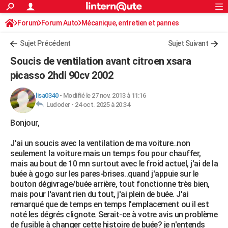
ACTUALITÉS
Forum
Forum Auto
Mécanique, entretien et pannes
Connexion
S'inscrire
Rechercher
Société
Education
Villes
Politique
Faits Divers
Monde
+
SPORT
Sujet Précédent
Sujet Suivant
Football
Cyclisme
Forum
Coupe du monde 2026
Tennis
Rugby
CULTURE
Soucis de ventilation avant citroen xsara
TNT
Cinéma
Musique
Programme TV
Streaming
Sorties cinéma
+
picasso 2hdi 90cv 2002
FINANCE
Impôts
Immobilier
Banque
Crédit
Retraite
Epargne
Risques naturels par ville
Assurance
AUTO
lisa0340
-
Modifié le 27 nov. 2013 à 11:16
Ludoder -
24 oct. 2025 à 20:34
Réserver un essai
Berlines
Forum auto
Essais
Citadines
SUV
+
HIGH-TECH
Bonjour,
Meilleur smartphone
Ordinateurs
Guide high-tech
Mobiles
Internet
Jeux vidéo
+
BRICOLAGE
J'ai un soucis avec la ventilation de ma voiture..non
seulement la voiture mais un temps fou pour chauffer,
Aménagement intérieur
Cuisine
Jardinage
+
Forum
Extérieur
Salle de bains
Rangement
WEEK-END
mais au bout de 10 mn surtout avec le froid actuel, j'ai de la
buée à gogo sur les pares-brises..quand j'appuie sur le
Escapades
Expositions
Week-end nature
Guides de France
Patrimoine
Musées
+
LIFESTYLE
bouton dégivrage/buée arrière, tout fonctionne très bien,
mais pour l'avant rien du tout, j'ai plein de buée. J'ai
Bien-être
Mode
+
Art de vivre
Loisirs
Modes de vie
SANTE
remarqué que de temps en temps l'emplacement ou il est
noté les dégrés clignote. Serait-ce à votre avis un problème
Guide de la santé
Médicaments
+
Alimentation
Maladies
Sommeil
VOYAGE
de fusible à changer cette histoire de buée? je n'entends