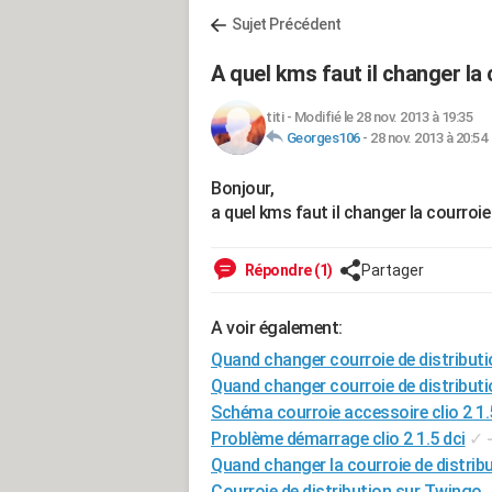
Sujet Précédent
A quel kms faut il changer la
titi
-
Modifié le 28 nov. 2013 à 19:35
Georges106
-
28 nov. 2013 à 20:54
Bonjour,
a quel kms faut il changer la courroi
Répondre (1)
Partager
A voir également:
Quand changer courroie de distributio
Quand changer courroie de distributi
Schéma courroie accessoire clio 2 1.
Problème démarrage clio 2 1.5 dci
✓
Quand changer la courroie de distrib
Courroie de distribution sur Twingo