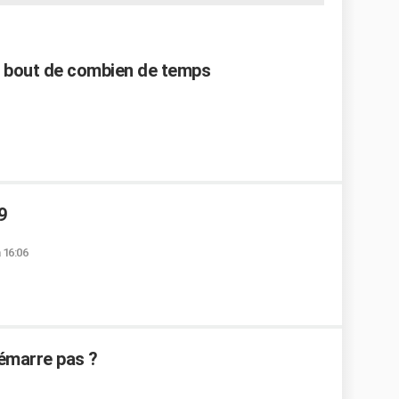
au bout de combien de temps
9
à 16:06
démarre pas ?