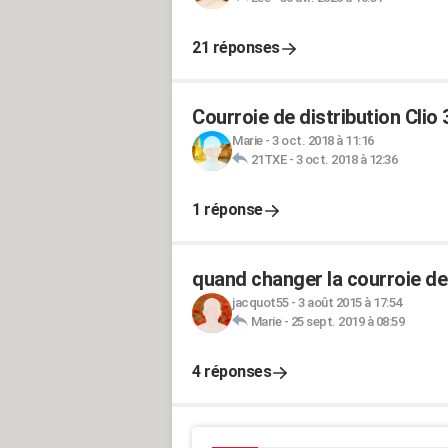
21 réponses
Courroie de distribution Clio 
Marie
-
3 oct. 2018 à 11:16
21TXE
-
3 oct. 2018 à 12:36
1 réponse
quand changer la courroie de 
jacquot55
-
3 août 2015 à 17:54
Marie
-
25 sept. 2019 à 08:59
4 réponses