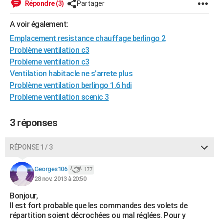
Répondre (3)
Partager
City break
Voyage de noces
Climat
Destinations
Voyage nature
Forum
+
PHOTO
A voir également:
GUIDES D'ACHAT
Emplacement resistance chauffage berlingo 2
Problème ventilation c3
BONS PLANS
Probleme ventilation c3
CARTE DE VOEUX
Ventilation habitacle ne s'arrete plus
Problème ventilation berlingo 1.6 hdi
Carte Bonne année
Carte Pâques
Carte de Noël
Carte Saint-Valentin
Carte d'anniversaire
DICTIONNAIRE
Probleme ventilation scenic 3
Biographies
Expressions
Dictionnaire
Citations
Proverbes
PROGRAMME TV
3 réponses
COPAINS D'AVANT
RÉPONSE 1 / 3
Se connecter
Collèges
Universités
Service militaire
S'inscrire
Lycées
Primaires
Entreprises
Avis de recherche
AVIS DE DÉCÈS
Georges106
177
FORUM
28 nov. 2013 à 20:50
Lifestyle
Sport
Television
Cinema
Bricolage
Culture
Auto
Voyage
Bonjour,
Il est fort probable que les commandes des volets de
répartition soient décrochées ou mal réglées. Pour y