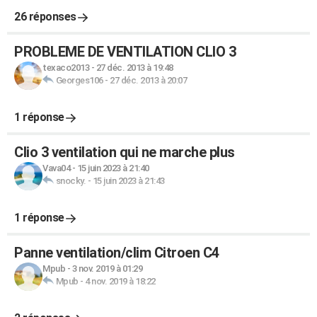
26 réponses
PROBLEME DE VENTILATION CLIO 3
texaco2013
-
27 déc. 2013 à 19:48
Georges106
-
27 déc. 2013 à 20:07
1 réponse
Clio 3 ventilation qui ne marche plus
Vava04
-
15 juin 2023 à 21:40
snocky.
-
15 juin 2023 à 21:43
1 réponse
Panne ventilation/clim Citroen C4
Mpub
-
3 nov. 2019 à 01:29
Mpub
-
4 nov. 2019 à 18:22