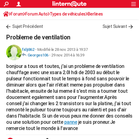
ACTUALITÉS
Forum
Forum Auto
Types de véhicules
Connexion
S'inscrire
Berlines
Rechercher
Société
Education
Villes
Politique
Faits Divers
Monde
+
SPORT
Sujet Précédent
Sujet Suivant
Football
Cyclisme
Forum
Coupe du monde 2026
Tennis
Rugby
CULTURE
Probleme de ventilation
TNT
Cinéma
Musique
Programme TV
Streaming
Sorties cinéma
+
FINANCE
fidji862
-
Modifié le 28 nov. 2013 à 19:37
Georges106
-
29 nov. 2014 à 16:39
Impôts
Immobilier
Banque
Crédit
Retraite
Epargne
Risques naturels par ville
Assurance
AUTO
bonjour a tous et toutes, j'ai un probleme de ventilation
Réserver un essai
Berlines
Forum auto
Essais
Citadines
SUV
+
HIGH-TECH
chauffage avec une xsara 2.0l hdi de 2003 au début le
pulseur fonctionnait tout le temps à fond sans pouvoir le
Meilleur smartphone
Ordinateurs
Guide high-tech
Mobiles
Internet
Jeux vidéo
+
BRICOLAGE
diminuer alors que l'air n'était meme pas propulser dans
l'habitacle, ensuite de lui meme il s'est mis a tourner tout
Aménagement intérieur
Cuisine
Jardinage
+
Forum
Extérieur
Salle de bains
Rangement
WEEK-END
doucement egalement sans pour l'augmenter.Après
conseil j'ai changer les 2 transistors sur la platine, j'ai tout
Escapades
Expositions
Week-end nature
Guides de France
Patrimoine
Musées
+
LIFESTYLE
remonté le pulseur tourne toujours au ralenti et pas d'air
dans l'habitacle. Si un de vous peux me donner des conseils
Bien-être
Mode
+
Art de vivre
Loisirs
Modes de vie
SANTE
ou une solution pour cette
panne
je suis proneur.Je
remercie tout le monde à l'avance
Guide de la santé
Médicaments
+
Alimentation
Maladies
Sommeil
VOYAGE