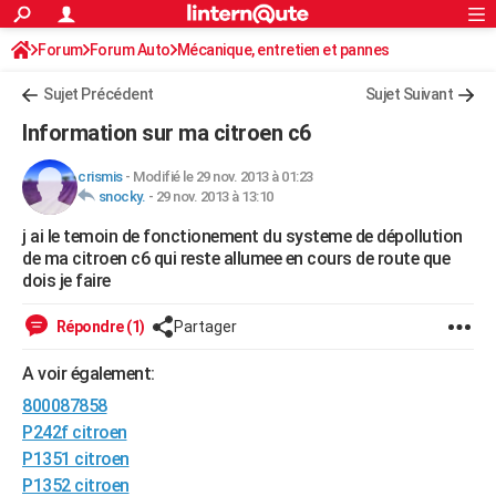
ACTUALITÉS
Forum
Forum Auto
Mécanique, entretien et pannes
Connexion
S'inscrire
Rechercher
Société
Education
Villes
Politique
Faits Divers
Monde
+
SPORT
Sujet Précédent
Sujet Suivant
Football
Cyclisme
Forum
Coupe du monde 2026
Tennis
Rugby
CULTURE
Information sur ma citroen c6
TNT
Cinéma
Musique
Programme TV
Streaming
Sorties cinéma
+
FINANCE
crismis
-
Modifié le 29 nov. 2013 à 01:23
snocky.
-
29 nov. 2013 à 13:10
Impôts
Immobilier
Banque
Crédit
Retraite
Epargne
Risques naturels par ville
Assurance
AUTO
j ai le temoin de fonctionement du systeme de dépollution
Réserver un essai
Berlines
Forum auto
Essais
Citadines
SUV
+
HIGH-TECH
de ma citroen c6 qui reste allumee en cours de route que
dois je faire
Meilleur smartphone
Ordinateurs
Guide high-tech
Mobiles
Internet
Jeux vidéo
+
BRICOLAGE
Répondre (1)
Partager
Aménagement intérieur
Cuisine
Jardinage
+
Forum
Extérieur
Salle de bains
Rangement
WEEK-END
A voir également:
Escapades
Expositions
Week-end nature
Guides de France
Patrimoine
Musées
+
LIFESTYLE
800087858
Bien-être
Mode
+
Art de vivre
Loisirs
Modes de vie
P242f citroen
SANTE
P1351 citroen
Guide de la santé
Médicaments
+
Alimentation
Maladies
Sommeil
VOYAGE
P1352 citroen