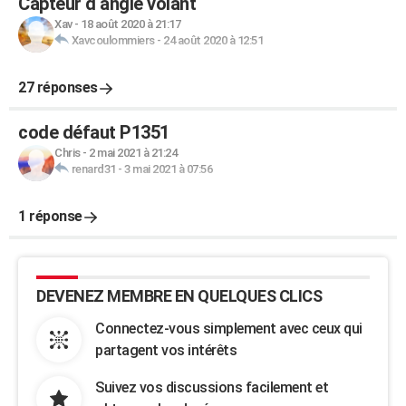
Capteur d angle volant
Xav
-
18 août 2020 à 21:17
Xavcoulommiers
-
24 août 2020 à 12:51
27 réponses
code défaut P1351
Chris
-
2 mai 2021 à 21:24
renard31
-
3 mai 2021 à 07:56
1 réponse
DEVENEZ MEMBRE EN QUELQUES CLICS
Connectez-vous simplement avec ceux qui
partagent vos intérêts
Suivez vos discussions facilement et