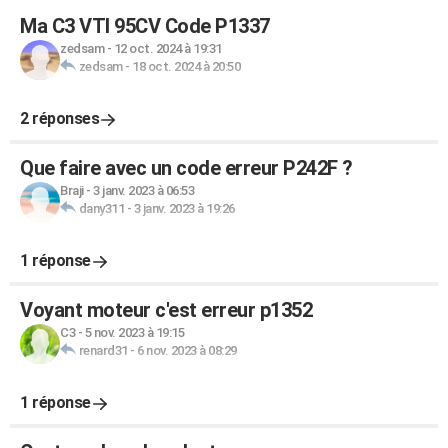
Ma C3 VTI 95CV Code P1337
zedsam
-
12 oct. 2024 à 19:31
zedsam
-
18 oct. 2024 à 20:50
2 réponses
Que faire avec un code erreur P242F ?
Braji
-
3 janv. 2023 à 06:53
dany311
-
3 janv. 2023 à 19:26
1 réponse
Voyant moteur c'est erreur p1352
C3
-
5 nov. 2023 à 19:15
renard31
-
6 nov. 2023 à 08:29
1 réponse