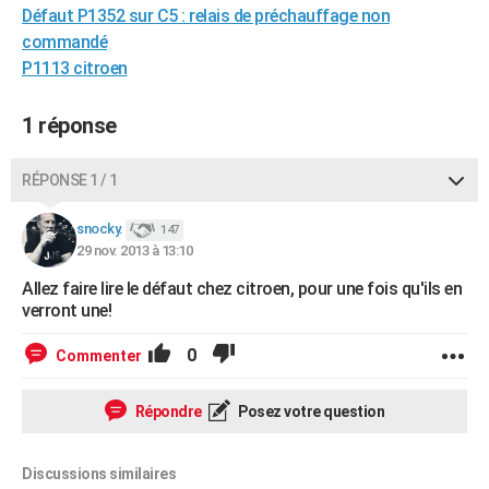
Défaut P1352 sur C5 : relais de préchauffage non
City break
Voyage de noces
Climat
Destinations
Voyage nature
Forum
+
PHOTO
commandé
P1113 citroen
GUIDES D'ACHAT
BONS PLANS
1 réponse
CARTE DE VOEUX
RÉPONSE 1 / 1
Carte Bonne année
Carte Pâques
Carte de Noël
Carte Saint-Valentin
Carte d'anniversaire
DICTIONNAIRE
snocky.
147
Biographies
Expressions
Dictionnaire
Citations
Proverbes
PROGRAMME TV
29 nov. 2013 à 13:10
Allez faire lire le défaut chez citroen, pour une fois qu'ils en
COPAINS D'AVANT
verront une!
Se connecter
Collèges
Universités
Service militaire
S'inscrire
Lycées
Primaires
Entreprises
Avis de recherche
AVIS DE DÉCÈS
0
Commenter
FORUM
Répondre
Posez votre question
Lifestyle
Sport
Television
Cinema
Bricolage
Culture
Auto
Voyage
Discussions similaires