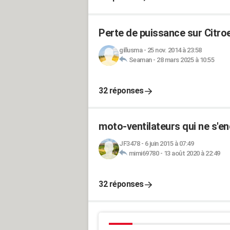
Perte de puissance sur Citroe
gillusma
-
25 nov. 2014 à 23:58
Seaman
-
28 mars 2025 à 10:55
32 réponses
moto-ventilateurs qui ne s'en
JF3478
-
6 juin 2015 à 07:49
mimi69780
-
13 août 2020 à 22:49
32 réponses