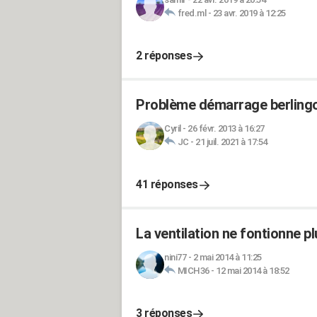
fred.ml
-
23 avr. 2019 à 12:25
2 réponses
Problème démarrage berlingo
Cyril
-
26 févr. 2013 à 16:27
JC
-
21 juil. 2021 à 17:54
41 réponses
La ventilation ne fontionne pl
nini77
-
2 mai 2014 à 11:25
MICH36
-
12 mai 2014 à 18:52
3 réponses