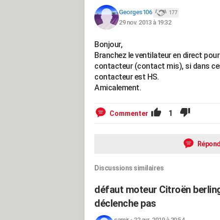
Georges106
177
29 nov. 2013 à 19:32
Bonjour,
Branchez le ventilateur en direct pour
contacteur (contact mis), si dans ces
contacteur est HS.
Amicalement.
1
Commenter
Répond
Discussions similaires
défaut moteur Citroën berling
déclenche pas
samir
-
22 avr. 2019 à 20:54