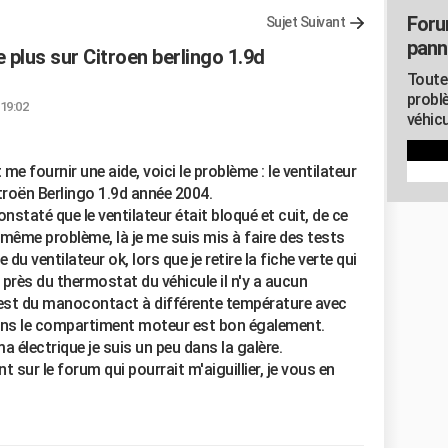
Foru
Sujet Suivant
pann
plus sur Citroen berlingo 1.9d
Toute
probl
 19:02
véhicu
 me fournir une aide, voici le problème : le ventilateur
roën Berlingo 1.9d année 2004.
onstaté que le ventilateur était bloqué et cuit, de ce
le même problème, là je me suis mis à faire des tests
 du ventilateur ok, lors que je retire la fiche verte qui
près du thermostat du véhicule il n'y a aucun
test du manocontact à différente température avec
ans le compartiment moteur est bon également.
 électrique je suis un peu dans la galère.
t sur le forum qui pourrait m'aiguillier, je vous en