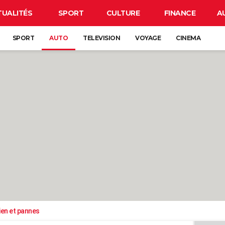
TUALITÉS
SPORT
CULTURE
FINANCE
A
SPORT
AUTO
TELEVISION
VOYAGE
CINEMA
ien et pannes