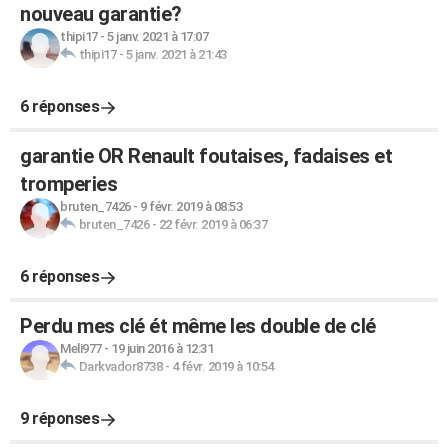
nouveau garantie?
thipi17
-
5 janv. 2021 à 17:07
thipi17
-
5 janv. 2021 à 21:43
6 réponses
garantie OR Renault foutaises, fadaises et
tromperies
bruten_7426
-
9 févr. 2019 à 08:53
bruten_7426
-
22 févr. 2019 à 06:37
6 réponses
Perdu mes clé ét même les double de clé
Meli977
-
19 juin 2016 à 12:31
Darkvador8738
-
4 févr. 2019 à 10:54
9 réponses