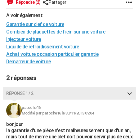
Répondre (2)
Partager
City break
Voyage de noces
Climat
Destinations
Voyage nature
Forum
+
PHOTO
A voir également:
GUIDES D'ACHAT
Garantie sur clef de voiture
Combien de plaquettes de frein sur une voiture
BONS PLANS
Injecteur voiture
CARTE DE VOEUX
Liquide de refroidissement voiture
Achat voiture occasion particulier garantie
Carte Bonne année
Carte Pâques
Carte de Noël
Carte Saint-Valentin
Carte d'anniversaire
DICTIONNAIRE
Demarreur de voiture
Biographies
Expressions
Dictionnaire
Citations
Proverbes
PROGRAMME TV
2 réponses
COPAINS D'AVANT
RÉPONSE 1 / 2
Se connecter
Collèges
Universités
Service militaire
S'inscrire
Lycées
Primaires
Entreprises
Avis de recherche
AVIS DE DÉCÈS
patoche16
FORUM
Modifié par patoche16 le 30/11/2013 09:04
Lifestyle
Sport
Television
Cinema
Bricolage
Culture
Auto
Voyage
bonjour
la garantie d'une pièce n'est malheureusement que d'un an,
mais tout de même une clef doit pouvoir servir plus de deux