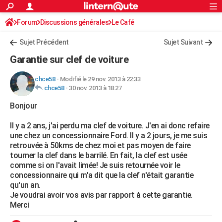
ACTUALITÉS
Forum
Discussions générales
Connexion
S'inscrire
Le Café
Rechercher
Société
Education
Villes
Politique
Faits Divers
Monde
+
SPORT
Sujet Précédent
Sujet Suivant
Football
Cyclisme
Forum
Coupe du monde 2026
Tennis
Rugby
CULTURE
Garantie sur clef de voiture
TNT
Cinéma
Musique
Programme TV
Streaming
Sorties cinéma
+
FINANCE
chce58
-
Modifié le 29 nov. 2013 à 22:33
chce58
-
30 nov. 2013 à 18:27
Impôts
Immobilier
Banque
Crédit
Retraite
Epargne
Risques naturels par ville
Assurance
AUTO
Bonjour
Réserver un essai
Berlines
Forum auto
Essais
Citadines
SUV
+
HIGH-TECH
Il y a 2 ans, j'ai perdu ma clef de voiture. J'en ai donc refaire
Meilleur smartphone
Ordinateurs
Guide high-tech
Mobiles
Internet
Jeux vidéo
+
BRICOLAGE
une chez un concessionnaire Ford. Il y a 2 jours, je me suis
retrouvée à 50kms de chez moi et pas moyen de faire
Aménagement intérieur
Cuisine
Jardinage
+
Forum
Extérieur
Salle de bains
Rangement
WEEK-END
tourner la clef dans le barrilé. En fait, la clef est usée
comme si on l'avait limée! Je suis retournée voir le
Escapades
Expositions
Week-end nature
Guides de France
Patrimoine
Musées
+
LIFESTYLE
concessionnaire qui m'a dit que la clef n'était garantie
qu'un an.
Bien-être
Mode
+
Art de vivre
Loisirs
Modes de vie
SANTE
Je voudrai avoir vos avis par rapport à cette garantie.
Merci
Guide de la santé
Médicaments
+
Alimentation
Maladies
Sommeil
VOYAGE